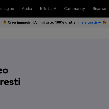
mmagine
Audio
Effetti IA
Community
Risorse
Crea immagini IA illimitate. 100% gratis!
Inizia gratis→
eo
resti