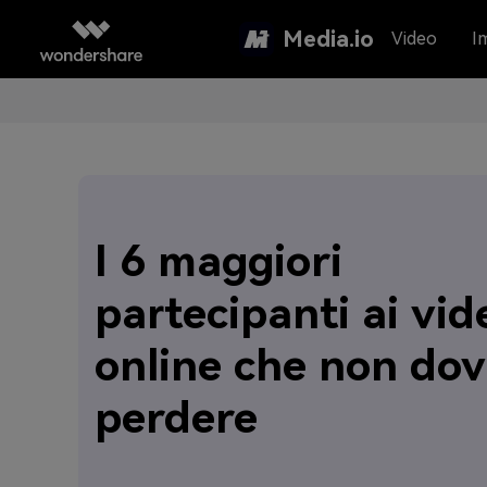
Media.io
Video
I
I 6 maggiori
partecipanti ai vid
online che non dov
perdere