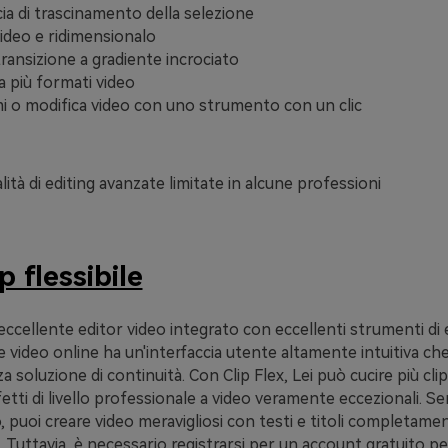
cia di trascinamento della selezione
 video e ridimensionalo
transizione a gradiente incrociato
 più formati video
 o modifica video con uno strumento con un clic
ità di editing avanzate limitate in alcune professioni
p flessibile
 eccellente editor video integrato con eccellenti strumenti di e
video online ha un'interfaccia utente altamente intuitiva che
 soluzione di continuità. Con Clip Flex, Lei può cucire più cli
etti di livello professionale a video veramente eccezionali. S
puoi creare video meravigliosi con testi e titoli completame
. Tuttavia, è necessario registrarsi per un account gratuito pe