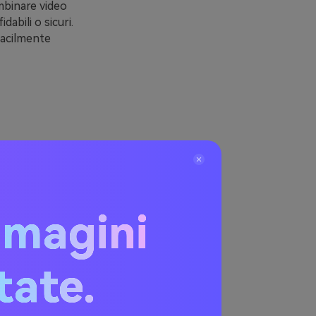
mbinare video
abili o sicuri.
facilmente
oriali.
 di scaricare
mmagini
, gli utenti
tà aggiuntive
video online,
eo da un
itate.
ora.