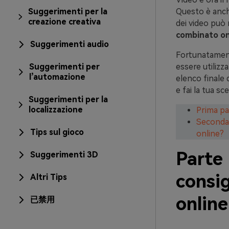
Suggerimenti per la
Questo è anche
creazione creativa
dei video può 
combinato on
Suggerimenti audio
Fortunatament
Suggerimenti per
essere utilizz
l’automazione
elenco finale 
e fai la tua sce
Suggerimenti per la
localizzazione
Prima pa
Seconda 
Tips sul gioco
online?
Parte 
Suggerimenti 3D
consig
Altri Tips
online
已禁用