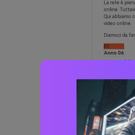
La rete è pien
online. Tuttavi
Qui abbiamo ra
video online.
Diamoci da far
01
Anno 06
Un
Primo della nos
UniConverter O
o registrarsi
possono unire 
che lo rendono
UniConverter 
formato all'al