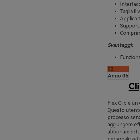
Interfac
Taglia il
Applica 
Supporta
Comprimi
Svantaggi:
Funzional
02
Anno 06
Cli
Flex Clip è un
Questo utente 
processo senza
aggiungere eff
abbonamento, 
personalizzati