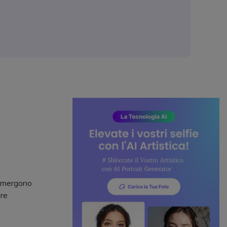
 emergono
tre