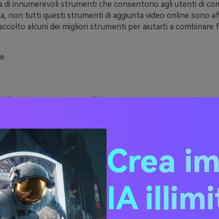
a di innumerevoli strumenti che consentono agli utenti di co
a, non tutti questi strumenti di aggiunta video online sono affid
ccolto alcuni dei migliori strumenti per aiutarti a combinare 
e.
iConverter online
tra lista è un fantastico sportello unico con tutti i servizi edit
nline è un eccellente utente di video online. Non c'è bisogno
Crea i
, UniConverter online non è un problema. Con questo strumento
file video online senza alcuna restrizione e molte funzionali
 la scelta migliore. Oltre ad essere un grande compilatore di 
dispone anche di numerosi altri strumenti per convertire vid
IA illim
tro, comprimere, ridimensionare le immagini e molto altro anc