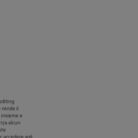
diting.
 rende il
p insieme e
enza alcun
nte
r accedere agli