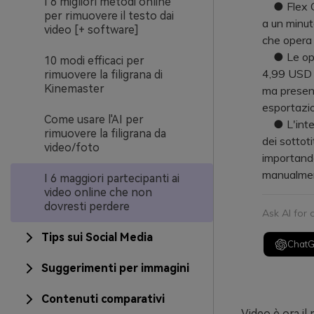
I 6 migliori metodi online
● Flex Cli
per rimuovere il testo dai
a un minut
video [+ software]
che opera 
● Le opzi
10 modi efficaci per
4,99 USD a
rimuovere la filigrana di
Kinemaster
ma present
esportazi
Come usare l'AI per
● L'integr
rimuovere la filigrana da
dei sottot
video/foto
importando
manualment
I 6 maggiori partecipanti ai
video online che non
dovresti perdere
Ask AI for
Tips sui Social Media
Chat
Suggerimenti per immagini
Contenuti comparativi
Video è ora il