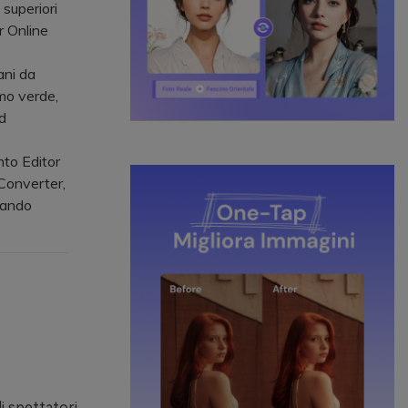
superiori
r Online
ni da
mo verde,
d
nto Editor
iConverter,
zando
i spettatori.