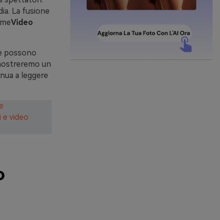
ia. La fusione
ome
Video
e possono
i mostreremo un
inua a leggere
e
 e video
o