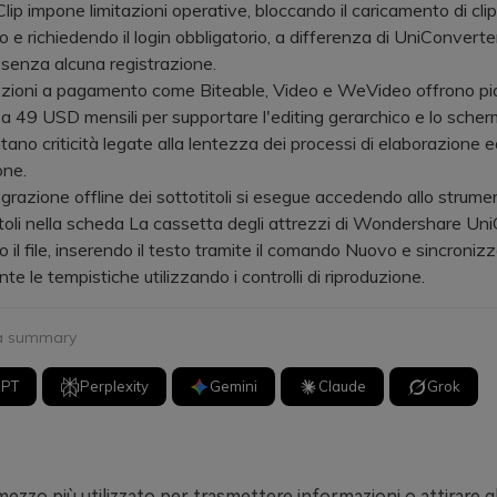
p impone limitazioni operative, bloccando il caricamento di clip 
o e richiedendo il login obbligatorio, a differenza di UniConverte
senza alcuna registrazione.
oni a pagamento come Biteable, Video e WeVideo offrono pia
 49 USD mensili per supportare l'editing gerarchico e lo scher
ano criticità legate alla lentezza dei processi di elaborazione e
one.
azione offline dei sottotitoli si esegue accedendo allo strume
itoli nella scheda La cassetta degli attrezzi di Wondershare Un
 il file, inserendo il testo tramite il comando Nuovo e sincroniz
e le tempistiche utilizzando i controlli di riproduzione.
 a summary
GPT
Perplexity
Gemini
Claude
Grok
 mezzo più utilizzato per trasmettere informazioni o attirare gl