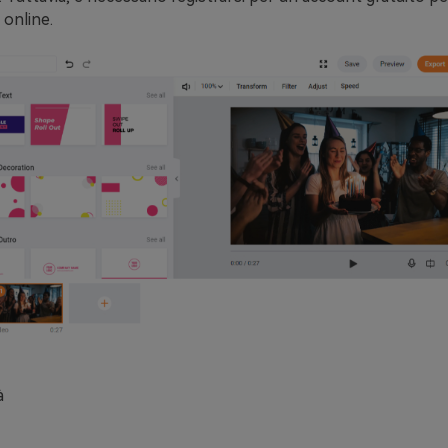
 online.
à