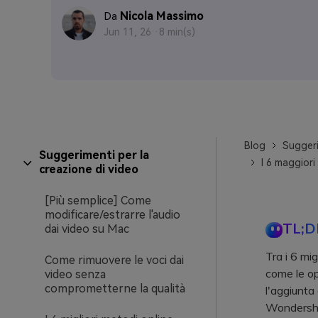
Nicola Massimo
Da
Jun 11, 26 ·
8 min(s)
Blog
Suggeri
Suggerimenti per la
I 6 maggiori
creazione di video
[Più semplice] Come
modificare/estrarre l'audio
TL;D
dai video su Mac
Tra i 6 mi
Come rimuovere le voci dai
come le op
video senza
comprometterne la qualità
l'aggiunta 
Wondersha