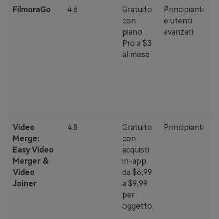
FilmoraGo
4.6
Gratuito
Principianti
·
con
e utenti
e
piano
avanzati
p
Pro a $3
·
al mese
g
·
a
w
Video
4.8
Gratuito
Principianti
·
Merge:
con
p
Easy Video
acquisti
f
Merger &
in-app
·
Video
da $6,99
w
Joiner
a $9,99
per
·
oggetto.
m
u