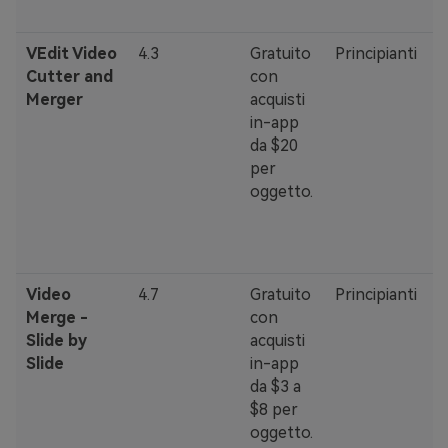
VEdit Video
4.3
Gratuito
Principianti
·
Cutter and
con
t
Merger
acquisti
·
in-app
n
da $20
i
per
oggetto.
·
c
v
Video
4.7
Gratuito
Principianti
·
Merge -
con
m
Slide by
acquisti
u
Slide
in-app
·
da $3 a
d
$8 per
s
oggetto.