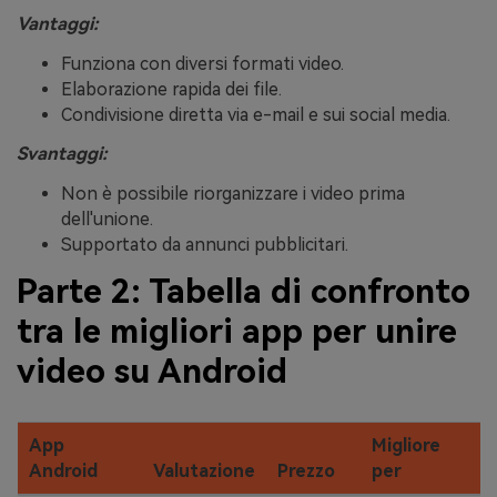
Vantaggi:
Funziona con diversi formati video.
Elaborazione rapida dei file.
Condivisione diretta via e-mail e sui social media.
Svantaggi:
Non è possibile riorganizzare i video prima
dell'unione.
Supportato da annunci pubblicitari.
Parte 2: Tabella di confronto
tra le migliori app per unire
video su Android
App
Migliore
C
Android
Valutazione
Prezzo
per
p