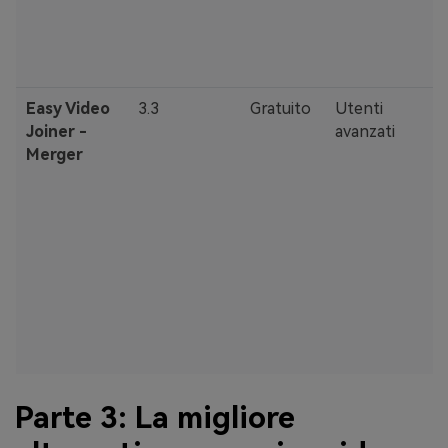
·
u
Easy Video
3.3
Gratuito
Utenti
·
Joiner -
avanzati
f
Merger
di
·
r
i
·
t
s
q
Parte 3: La migliore