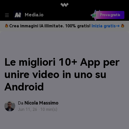
Media.io
Prova gratis
Crea immagini IA illimitate. 100% gratis!
Inizia gratis→
Le migliori 10+ App per
unire video in uno su
Android
Nicola Massimo
Da
Jun 11, 26 ·
10 min(s)