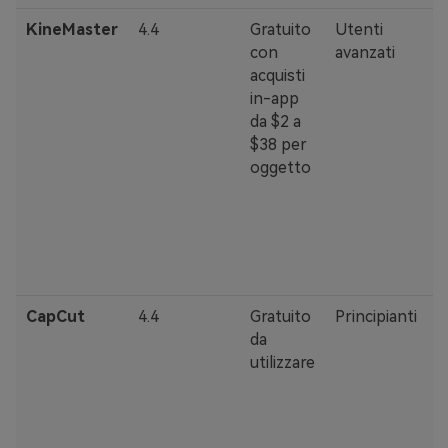
KineMaster
4.4
Gratuito
Utenti
·
con
avanzati
s
acquisti
s
in-app
·
da $2 a
r
$38 per
3
oggetto
·
s
F
I
CapCut
4.4
Gratuito
Principianti
·
da
a
utilizzare
·
m
·