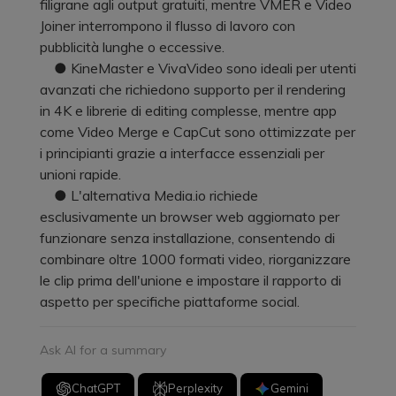
filigrane agli output gratuiti, mentre VMER e Video
Joiner interrompono il flusso di lavoro con
pubblicità lunghe o eccessive.
● KineMaster e VivaVideo sono ideali per utenti
avanzati che richiedono supporto per il rendering
in 4K e librerie di editing complesse, mentre app
come Video Merge e CapCut sono ottimizzate per
i principianti grazie a interfacce essenziali per
unioni rapide.
● L'alternativa Media.io richiede
esclusivamente un browser web aggiornato per
funzionare senza installazione, consentendo di
combinare oltre 1000 formati video, riorganizzare
le clip prima dell'unione e impostare il rapporto di
aspetto per specifiche piattaforme social.
Ask AI for a summary
ChatGPT
Perplexity
Gemini