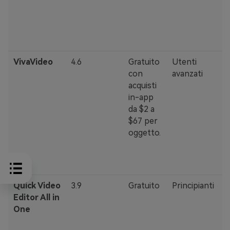
·
m
s
VivaVideo
4.6
Gratuito
Utenti
·
con
avanzati
u
acquisti
·
in-app
v
da $2 a
i
$67 per
oggetto.
·
r
1
Quick Video
3.9
Gratuito
Principianti
·
Editor All in
v
One
·
i