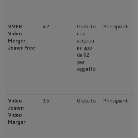
e
b
VMER
4.2
Gratuito
Principianti
·
Video
con
u
Merger
acquisti
s
Joiner Free
in-app
·
da $2
d
per
v
oggetto
·
v
Video
3.5
Gratuito
Principianti
·
Joiner:
3
Video
·
Merger
l
q