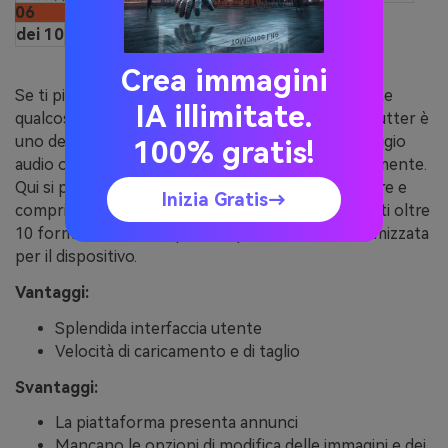
06
dei 10
MP3Cutter
Crea immagini
Se ti piace tagliare i file audio, ne saprai sicuramente
IA illimitate.
qualcosa di questo sito. Nel caso contrario, MP3Cutter è
uno dei nomi più rispettati nel settore del montaggio
100% gratis!
audio online, oltre a Online UniConverter, naturalmente.
Qui si possono facilmente unire, tagliare, convertire e
Inizia Gratis→
comprimere i file audio. Vengono inoltre supportati oltre
10 formati audio, compresa l'opzione iPhone ottimizzata
per il dispositivo.
Vantaggi:
Splendida interfaccia utente
Velocità di caricamento e di taglio
Svantaggi:
La piattaforma presenta annunci
Mancano le opzioni di modifica delle immagini e dei