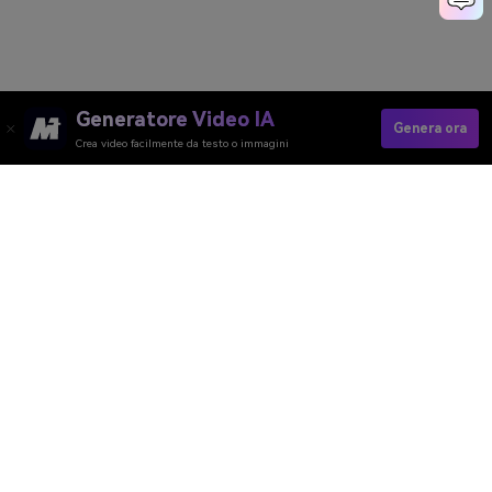
Generatore Video IA
Genera ora
Crea video facilmente da testo o immagini
Generatore Video AI
Generatore Immagini AI
Generatore Musica AI
Template e Filtri AI
Rimozione Watermark AI