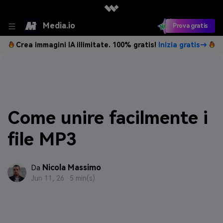
Media.io
Prova gratis
Crea immagini IA illimitate. 100% gratis!
Inizia gratis→
Come unire facilmente i
file MP3
Nicola Massimo
Da
Jun 11, 26 ·
5 min(s)