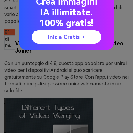
Crea immagini
Se hai bisogno di unire spesso i video sul tuo
smartphone, puoi scaricare delle app. Sono disponibili
IA illimitate.
varie app Android, qui sotto sono elencate le 5 più
100% gratis!
popolari in questa categoria.
01
Inizia Gratis→
di
Video Merge: Easy Video Merger & Video
04
Joiner
Con un punteggio di 4,8, questa app popolare per unire i
video per i dispositivi Android si può scaricare
gratuitamente su Google Play Store. Con l'app, i video nei
formati principali si possono unire velocemente in un
solo file.