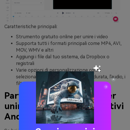
Caratteristiche principali:
Strumento gratuito online per unire i video
Supporta tutti i formati principali come MP4, AVI,
MOV, WMV e altri
Aggiungi i file dal tuo sistema, da Dropbox o
registrali
Varie opzioni di personalizzazione come
selezionare il colore dello sfondo, la durata, l'audio, i
filtri e altro
Parte 2. 4 popolari app per
unire i video per i dispositivi
Android