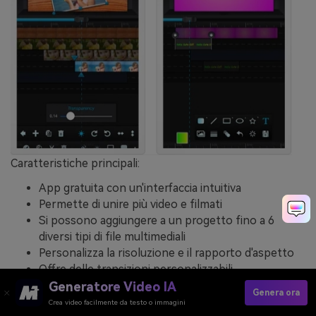
Caratteristiche principali:
App gratuita con un'interfaccia intuitiva
Permette di unire più video e filmati
Si possono aggiungere a un progetto fino a 6
diversi tipi di file multimediali
Personalizza la risoluzione e il rapporto d'aspetto
Offre delle transizioni personalizzabili
Permette di condividere i video e i film creati via e-
Generatore Video IA
Genera ora
mail, su YouTube e su Facebook
Crea video facilmente da testo o immagini