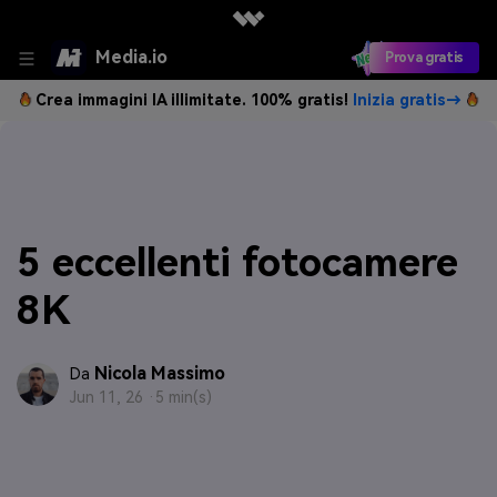
Media.io
Prova gratis
Crea immagini IA illimitate. 100% gratis!
Inizia gratis→
5 eccellenti fotocamere
8K
Nicola Massimo
Da
Jun 11, 26 ·
5 min(s)