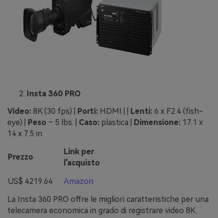
Insta 360 PRO
Video:
8K (30 fps) |
Porti:
HDMI | |
Lenti:
6 х F2.4 (fish-
eye) |
Peso
– 5 lbs. |
Caso:
plastica |
Dimensione:
17.1 x
14 x 7.5 in
Link per
Prezzo
l'acquisto
US$ 4219.64
Amazon
La Insta 360 PRO offre le migliori caratteristiche per una
telecamera economica in grado di registrare video 8K.