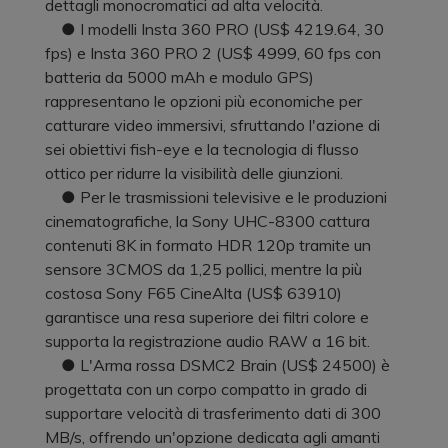
dettagli monocromatici ad alta velocità.
● I modelli Insta 360 PRO (US$ 4219.64, 30
fps) e Insta 360 PRO 2 (US$ 4999, 60 fps con
batteria da 5000 mAh e modulo GPS)
rappresentano le opzioni più economiche per
catturare video immersivi, sfruttando l'azione di
sei obiettivi fish-eye e la tecnologia di flusso
ottico per ridurre la visibilità delle giunzioni.
● Per le trasmissioni televisive e le produzioni
cinematografiche, la Sony UHC-8300 cattura
contenuti 8K in formato HDR 120p tramite un
sensore 3CMOS da 1,25 pollici, mentre la più
costosa Sony F65 CineAlta (US$ 63910)
garantisce una resa superiore dei filtri colore e
supporta la registrazione audio RAW a 16 bit.
● L'Arma rossa DSMC2 Brain (US$ 24500) è
progettata con un corpo compatto in grado di
supportare velocità di trasferimento dati di 300
MB/s, offrendo un'opzione dedicata agli amanti