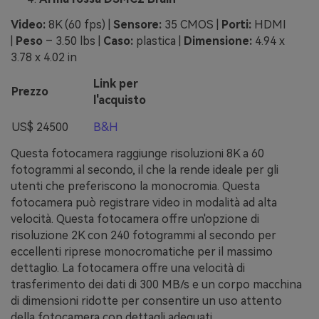
Video:
8K (60 fps) |
Sensore:
35 CMOS |
Porti:
HDMI
|
Peso
– 3.50 lbs |
Caso:
plastica |
Dimensione:
4.94 x
3.78 x 4.02 in
Link per
Prezzo
l'acquisto
US$ 24500
B&H
Questa fotocamera raggiunge risoluzioni 8K a 60
fotogrammi al secondo, il che la rende ideale per gli
utenti che preferiscono la monocromia. Questa
fotocamera può registrare video in modalità ad alta
velocità. Questa fotocamera offre un'opzione di
risoluzione 2K con 240 fotogrammi al secondo per
eccellenti riprese monocromatiche per il massimo
dettaglio. La fotocamera offre una velocità di
trasferimento dei dati di 300 MB/s e un corpo macchina
di dimensioni ridotte per consentire un uso attento
della fotocamera con dettagli adeguati.