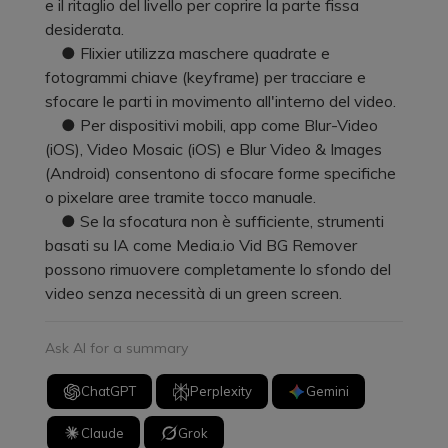
e il ritaglio del livello per coprire la parte fissa
desiderata.
● Flixier utilizza maschere quadrate e
fotogrammi chiave (keyframe) per tracciare e
sfocare le parti in movimento all'interno del video.
● Per dispositivi mobili, app come Blur-Video
(iOS), Video Mosaic (iOS) e Blur Video & Images
(Android) consentono di sfocare forme specifiche
o pixelare aree tramite tocco manuale.
● Se la sfocatura non è sufficiente, strumenti
basati su IA come Media.io Vid BG Remover
possono rimuovere completamente lo sfondo del
video senza necessità di un green screen.
Ask AI for a summary
ChatGPT
Perplexity
Gemini
Claude
Grok