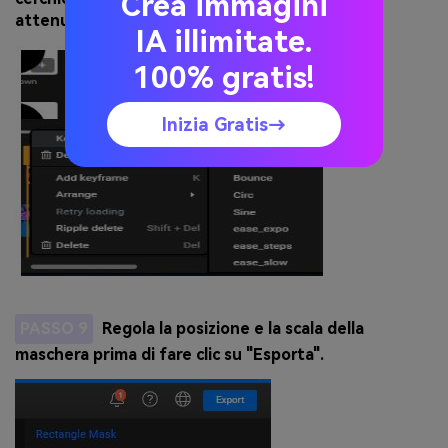
Crea immagini
attenuazione.
IA illimitate.
100% gratis!
Inizia Gratis→
PASSO 9
Regola la posizione e la scala della
maschera prima di fare clic su "Esporta".