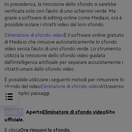
In precedenza, la rimozione dello sfondo si sarebbe
verificata solo con l'aiuto di uno schermo verde. Ma
grazie a software di editing online come Media.io, ora è
possibile isolare i ritratti video dal loro sfondo.
Eliminatore di sfondo video
È il software online gratuito
di Media.io che rimuove automaticamente lo sfondo
video senza l'aiuto di uno sfondo verde. Lo strumento
utilizza la rimozione dello sfondo video guidata
dall'intelligenza artificiale per separare accuratamente i
ritratti umani dallo sfondo video.
È possibile utilizzare i seguenti metodi per rimuovere lo
sfondo del video
Eliminatore di sfondo video
Attraverso
tre semplici passaggi:
FASE 1
Aperto
Eliminatore di sfondo video
Sito
ufficiale.
E clicca
Ora rimuovi lo sfondo.