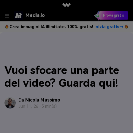
Media.io
Prova gratis
Crea immagini IA illimitate. 100% gratis!
Inizia gratis→
Vuoi sfocare una parte
del video? Guarda qui!
Nicola Massimo
Da
Jun 11, 26 ·
5 min(s)