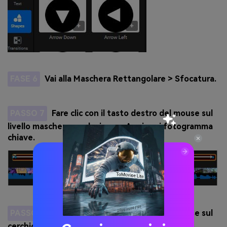
FASE 6
Vai alla Maschera Rettangolare > Sfocatura.
PASSO 7
Fare clic con il tasto destro del mouse sul
livello maschera e selezionare Aggiungi fotogramma
chiave.
PASSO 8
Fare clic con il tasto destro del mouse sul
cerchio blu accanto alla freccia > Frame chiave