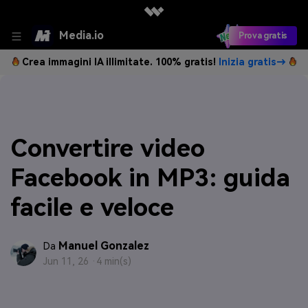
Media.io
Prova gratis
Crea immagini IA illimitate. 100% gratis!
Inizia gratis→
Convertire video
Facebook in MP3: guida
facile e veloce
Manuel Gonzalez
Da
Jun 11, 26 ·
4 min(s)