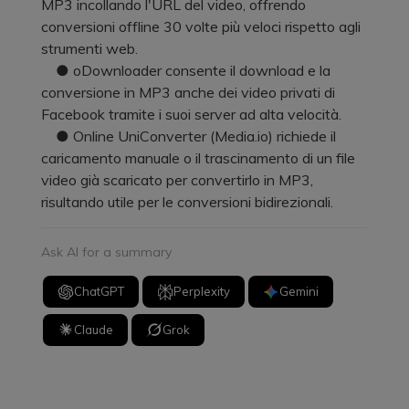
MP3 incollando l'URL del video, offrendo
conversioni offline 30 volte più veloci rispetto agli
strumenti web.
● oDownloader consente il download e la
conversione in MP3 anche dei video privati di
Facebook tramite i suoi server ad alta velocità.
● Online UniConverter (Media.io) richiede il
caricamento manuale o il trascinamento di un file
video già scaricato per convertirlo in MP3,
risultando utile per le conversioni bidirezionali.
Ask AI for a summary
ChatGPT
Perplexity
Gemini
Claude
Grok