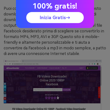
100% gratis!
Puoi
convertire video FB in mp3 online usando questo
downloader di video Facebook. Offre una velocità di
Inizia Gratis→
download elevata e video di qualità premium come
output. Basta copiare e incollare il link del video del file
Facebook desiderato prima di scegliere se convertirlo in
formato MP4, MP3, AVI e 3GP. Questo sito è mobile-
friendly e altamente personalizzabile e ti aiuta a
convertire da Facebook a mp3 in modo semplice, a patto
di avere una connessione Internet stabile.