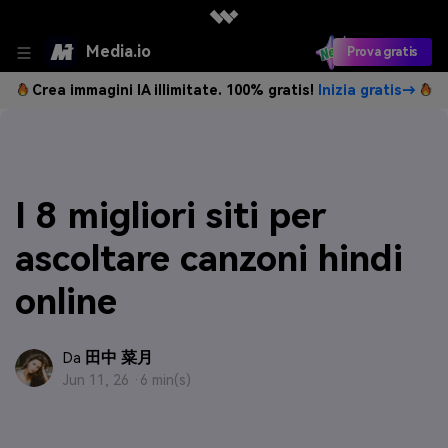
Media.io
Prova gratis
Crea immagini IA illimitate. 100% gratis!
Inizia gratis→
I 8 migliori siti per
ascoltare canzoni hindi
online
田中 菜月
Da
Jun 11, 26 ·
6 min(s)