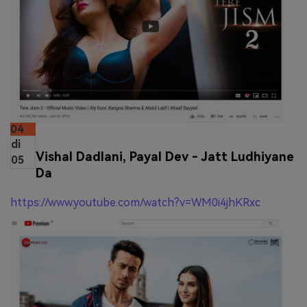
04
di
Vishal Dadlani, Payal Dev - Jatt Ludhiyane
05
Da
https://www.youtube.com/watch?v=WM0i4jhKRxc