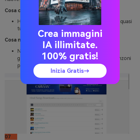
Cosa ci piace:
Ha una buona collezione di tracce musicali in quasi
tutte le lingue.
Crea immagini
Cosa non ci piace:
IA illimitate.
Non consente di ascoltare la musica
100% gratis!
gratuitamente. È necessario acquistare le canzoni
pagando una cifra nominale.
Inizia Gratis→
07