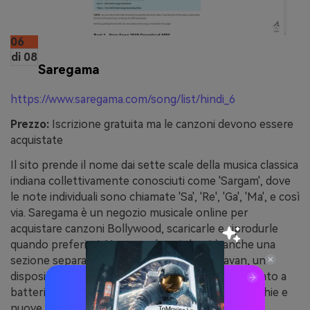
06
di 08
Saregama
https://www.saregama.com/song/list/hindi_6
Prezzo:
Iscrizione gratuita ma le canzoni devono essere
acquistate
Il sito prende il nome dai sette scale della musica classica
indiana collettivamente conosciuti come 'Sargam', dove
le note individuali sono chiamate 'Sa', 'Re', 'Ga', 'Ma', e così
via. Saregama è un negozio musicale online per
acquistare canzoni Bollywood, scaricarle e riprodurle
quando preferisci. Nuovo nel portale, vi è anche una
sezione separata dove puoi acquistare Caravan, un
dispositivo portatile per ascoltare musica alimentato a
batteria, pre-caricato con circa 5000 canzoni vecchie e
nuove.