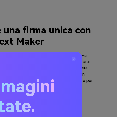
 una firma unica con
ext Maker
firme aiuta a creare una firma online. Tuttavia,
letato la firma, di solito viene fornita con uno
necessario rendere trasparente per rimuovere
 inserirlo in qualsiasi documento. Media.io è un
mmagini
ndi trasparenti gratuito che potete utilizzare per
o sfondo della vostra firma.
itate.
a Trasparente Online