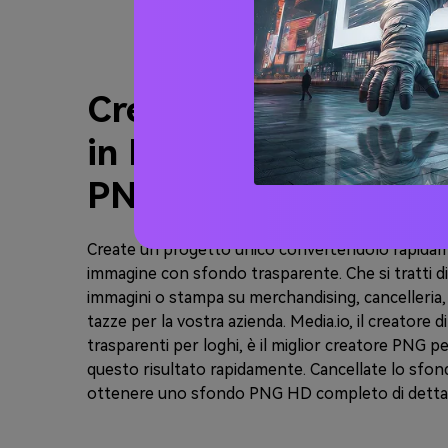
Creare un logo trasp
in HD in un minuto c
PNG Creator
Create un progetto unico convertendolo rapidame
immagine con sfondo trasparente. Che si tratti di
immagini o stampa su merchandising, cancelleria,
tazze per la vostra azienda. Media.io, il creatore d
trasparenti per loghi, è il miglior creatore PNG p
questo risultato rapidamente. Cancellate lo sfo
ottenere uno sfondo PNG HD completo di dettag