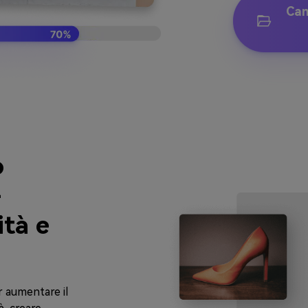
Can
o
-
ità e
r aumentare il