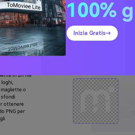
100% g
arente
Inizia Gratis→
on
nte in un file
 loghi,
 magliette o
i sfondi
er ottenere
ndo PNG per
li.