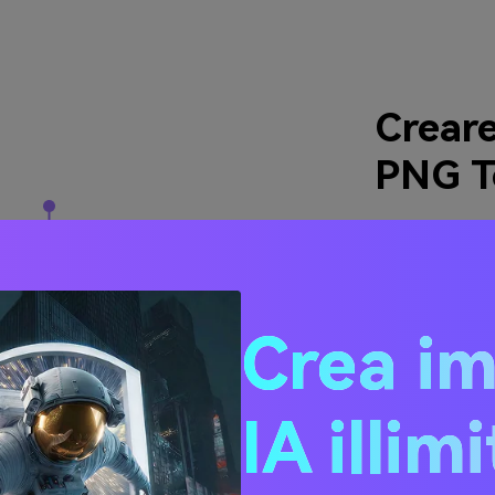
Creare
PNG T
Un creatore di 
dopo aver comp
sfondo che è 
tutti i bordi e
Crea i
creatore di sfo
far risaltare l
IA illim
Firm