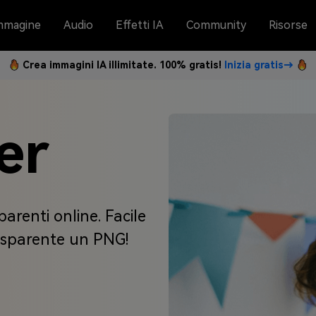
mmagine
Audio
Effetti IA
Community
Risorse
Crea immagini IA illimitate. 100% gratis!
Inizia gratis→
er
renti online. Facile
rasparente un PNG!