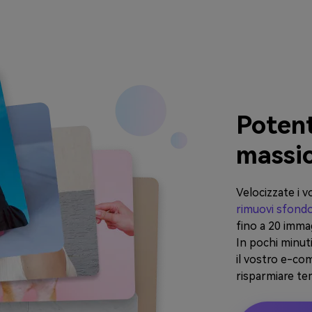
Poten
massic
Velocizzate i v
rimuovi sfondo
fino a 20 imm
In pochi minuti
il vostro e-co
risparmiare te