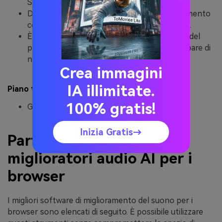
Spotify, Apple Music, Pulse Music e Shuttle.
Dai profili delle cuffie all'audiometria, lo strumento
consente di personalizzare tutti gli indicatori.
È possibile ottenere la migliore qualità audio del
proprio smartphone senza doversi preoccupare di
nulla.
Crea immagini
IA illimitate.
Piano tariffario
100% gratis!
Gratuito
Inizia Gratis→
Parte 3: I due migliori
miglioratori audio AI per i
browser
I migliori software di miglioramento del suono per i
browser sono elencati di seguito. È possibile utilizzare