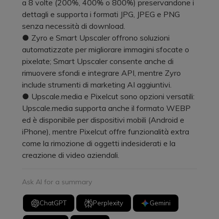
a 8 volte (200%, 400% o 800%) preservandone i
dettagli e supporta i formati JPG, JPEG e PNG
senza necessità di download.
● Zyro e Smart Upscaler offrono soluzioni
automatizzate per migliorare immagini sfocate o
pixelate; Smart Upscaler consente anche di
rimuovere sfondi e integrare API, mentre Zyro
include strumenti di marketing AI aggiuntivi.
● Upscale.media e Pixelcut sono opzioni versatili:
Upscale.media supporta anche il formato WEBP
ed è disponibile per dispositivi mobili (Android e
iPhone), mentre Pixelcut offre funzionalità extra
come la rimozione di oggetti indesiderati e la
creazione di video aziendali.
Ask AI for a summary
ChatGPT
Perplexity
Gemini