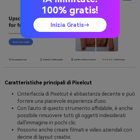
100% gratis!
Inizia Gratis→
Caratteristiche principali di Pixelcut
L'interfaccia di Pixelcut è abbastanza decente e può
fornire una piacevole esperienza d'uso.
Con l'aiuto di questo strumento affidabile, è anche
possibile rimuovere tutti gli oggetti indesiderati
dall'immagine in pochi clic.
Possono anche creare filmati e video aziendali con
decine di layout creativi.