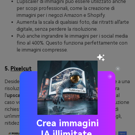
L'upscaler di immagini può essere utilizzato anche
per scopi professionali, come la creazione di
immagini per i negozi Amazon e Shopify.
Aumenta la scala di qualsiasi foto, dai ritratti all'arte
digitale, senza perdere la risoluzione.
Può anche ingrandire le immagini per i social media
fino al 400%. Questo funziona perfettamente con
le immagini compresse.
5.
Pixelcut
Desiderate scalare un'immagine a bassa risoluzione a una
risoluzione superiore senza perdita di qualità? Allora
l'
upscaler gratuito di immagini online
Pixelcut fa al
caso vostro. È inoltre possibile selezionare la risoluzione
richiesta per l'upscaling dell'immagine. L'upscaling di
un'immagine non comporta alcuna perdita di dettagli,
Crea immagini
nitidezza o pixel.
IA illimitate.