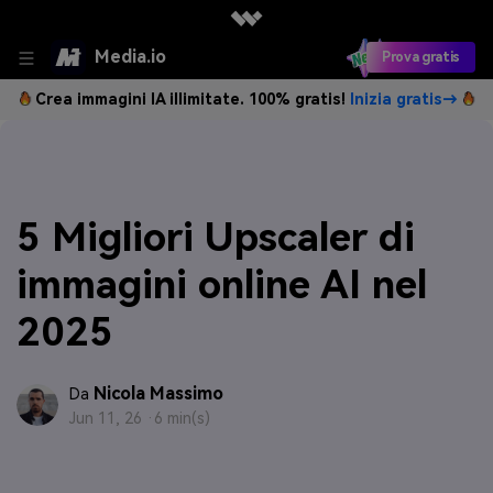
Media.io
Prova gratis
Crea immagini IA illimitate. 100% gratis!
Inizia gratis→
5 Migliori Upscaler di
immagini online AI nel
2025
Nicola Massimo
Da
Jun 11, 26 ·
6 min(s)