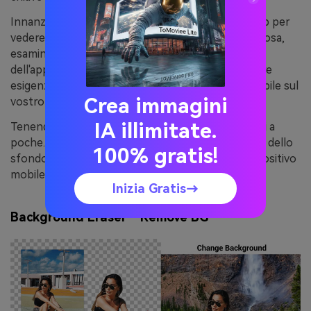
Innanzitutto, date un'occhiata alle funzioni dell'app per
vedere se soddisfa le vostre esigenze. Per prima cosa,
esaminate le caratteristiche e le funzioni
dell'applicazione per verificare se soddisfa le vostre
esigenze. Inoltre, assicuratevi che l'app sia accessibile sul
Crea immagini
vostro dispositivo e facile da usare.
IA illimitate.
Tenendo conto di ciò, abbiamo ristretto le opzioni a
poche. Ecco quindi le applicazioni per la rimozione dello
100% gratis!
sfondo delle immagini da utilizzare sul vostro dispositivo
mobile:
Inizia Gratis→
Background Eraser - Remove BG