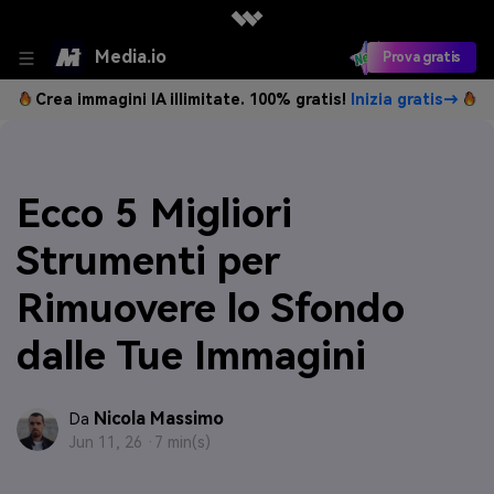
Media.io
Prova gratis
Crea immagini IA illimitate. 100% gratis!
Inizia gratis→
Ecco 5 Migliori
Strumenti per
Rimuovere lo Sfondo
dalle Tue Immagini
Nicola Massimo
Da
Jun 11, 26 ·
7 min(s)