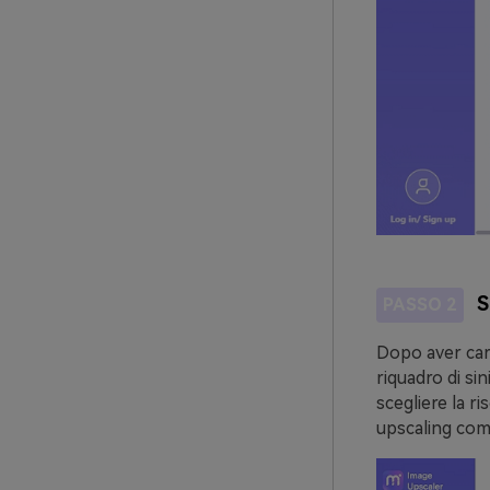
S
PASSO 2
Dopo aver cari
riquadro di sin
scegliere la r
upscaling come