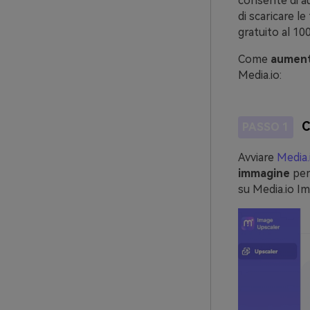
consente di a
di scaricare l
gratuito al 10
Come
aumenta
Media.io:
C
PASSO 1
Avviare
Media.
immagine
per
su Media.io Im