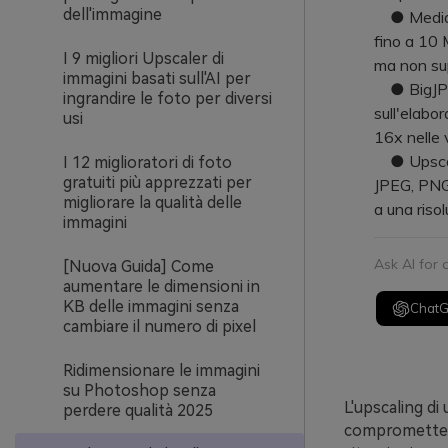
dell'immagine
● Media.i
fino a 10 
I 9 migliori Upscaler di
ma non sup
immagini basati sull'AI per
● BigJPG 
ingrandire le foto per diversi
sull'elabor
usi
16x nelle
● Upscale.
I 12 miglioratori di foto
gratuiti più apprezzati per
JPEG, PNG 
migliorare la qualità delle
a una risol
immagini
Ask AI for
[Nuova Guida] Come
aumentare le dimensioni in
KB delle immagini senza
Chat
cambiare il numero di pixel
Ridimensionare le immagini
su Photoshop senza
L'upscaling di
perdere qualità 2025
comprometterne