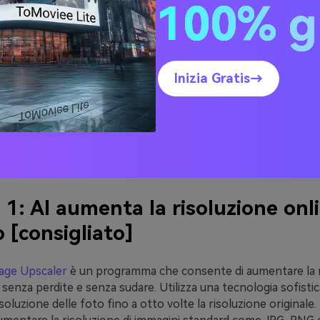
100% g
are la risoluzione delle
ini
Inizia Gratis→
un
Ai photo resolution enhancer
non è un problema, grazie
ibili online. Tuttavia, la qualità e l'accuratezza di questi stru
i utilizzati. Naturalmente, anche la qualità dell'immagine origi
ntinuate a leggere per conoscere i migliori strumenti di mig
ne delle foto disponibili online e offline.
1: AI aumenta la risoluzione onl
o [consigliato]
mage Upscaler
è un programma che consente di aumentare la r
 senza perdite e senza sudare. Utilizza una tecnologia sofisti
risoluzione delle foto fino a otto volte la risoluzione originale