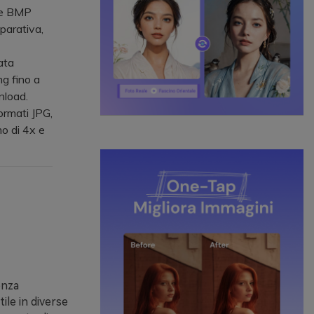
 e BMP
parativa,
ata
ng fino a
nload.
ormati JPG,
o di 4x e
enza
ile in diverse