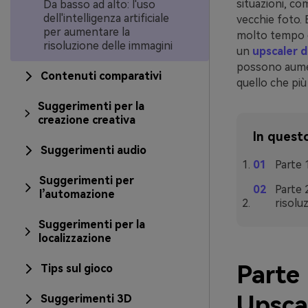
situazioni, co
Da basso ad alto: l'uso
dell'intelligenza artificiale
vecchie foto.
per aumentare la
molto tempo e a
risoluzione delle immagini
un
upscaler d
possono aument
Contenuti comparativi
quello che più 
Suggerimenti per la
creazione creativa
In questo
Suggerimenti audio
Parte 
Suggerimenti per
Parte 2
l’automazione
risolu
Suggerimenti per la
localizzazione
Parte 
Tips sul gioco
Upsca
Suggerimenti 3D