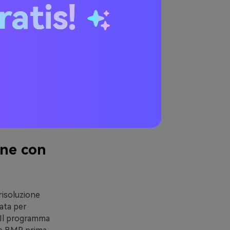
ratis!
 alle numerose
menti dipendono
nale è molto
lioramento
ine con
isoluzione
cata per
. Il programma