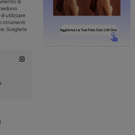
ramento di
chiedono
di utilizzare
ti strumenti
e. Scegliete
a
n