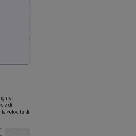
ng nel
x e di
a velocità di