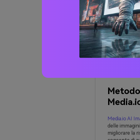
aument
immag
Oggi, trovare 
opzioni dispon
dagli algoritm
importante. Co
della risoluzio
Metodo 
Media.i
Media.io AI I
delle immagini
migliorare la 