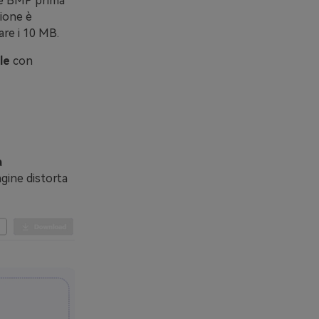
 e BMP prima
zione è
are i 10 MB.
le
con
a
agine distorta