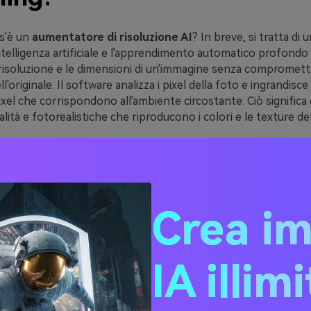
s'è un
aumentatore di risoluzione AI
? In breve, si tratta d
'intelligenza artificiale e l'apprendimento automatico profondo
isoluzione e le dimensioni di un'immagine senza comprometter
ll'originale. Il software analizza i pixel della foto e ingrandisc
ixel che corrispondono all'ambiente circostante. Ciò signific
alità e fotorealistiche che riproducono i colori e le texture dell
 di risoluzione delle immagini IA sono ormai un punto di riferi
dei settori. Questi programmi sono ampiamente utilizzati nell
grafia e nella produzione video. Gli upscaler di immagini AI son
ging scientifico e medico. Ad esempio, i medici lo usano per le
ost-elaborazione di foto spaziali rumorose.
Crea i
2. Metodi di utilizzo
IA illim
ntelligenza artificiale per