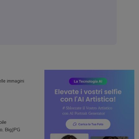
elle immagini
ile
io, BigJPG