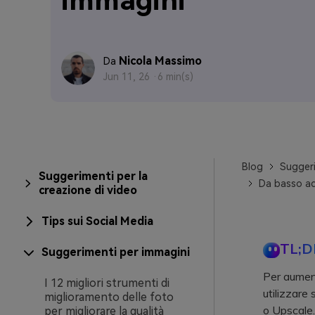
immagini
Nicola Massimo
Da
Jun 11, 26 ·
6 min(s)
Blog
Suggeri
Suggerimenti per la
Da basso ad 
creazione di video
Tips sui Social Media
TL;D
Suggerimenti per immagini
Per aument
I 12 migliori strumenti di
utilizzare 
miglioramento delle foto
o Upscale.
per migliorare la qualità