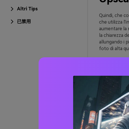
Altri Tips
Quindi, che co
已禁用
che utilizza l
aumentare la r
la chiarezza de
allungando i p
foto di alta qu
I miglioratori
maggior parte 
nella cinemato
anche nell'ima
NASA per la p
Parte 
dell'i