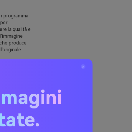
i un programma
 per
e la qualità e
e l'immagine
a che produce
'originale.
mento per la
a fotografia,
o utilizzati
 scansioni e la
mmagini
itate.