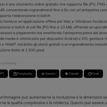
o è uno strumento online gratuito che supporta file JPG, PNG
MB, consentendo ingrandimenti fino a 8x con un'anteprima com
porta l'elaborazione in batch.
fornisce un'applicazione offline per Mac e Windows focalizz
azione in batch di soli file JPG fino a 10 MB, offrendo un upscali
 versioni a pagamento ma omettendo l'anteprima prima del dow
media è ottimizzato per dispositivi Android e iOS, gestisce f
e WebP, ma limita gli utenti gratuiti a un ingrandimento massim
uzione limite di 1.500 pixel.
 a summary
GPT
Perplexity
Gemini
Claude
Grok
 un'immagine può aumentarne la risoluzione e le dimensioni s
 la qualità complessiva o la nitidezza. Questo può essere ut