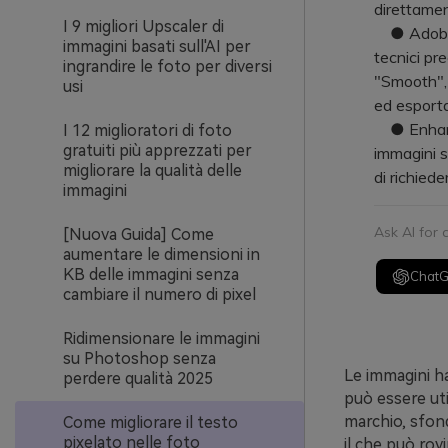
direttamen
I 9 migliori Upscaler di
● Adobe Ph
immagini basati sull'AI per
tecnici pre
ingrandire le foto per diversi
"Smooth", 
usi
ed esporta
● EnhanceF
I 12 miglioratori di foto
gratuiti più apprezzati per
immagini s
migliorare la qualità delle
di richied
immagini
Ask AI for
[Nuova Guida] Come
aumentare le dimensioni in
KB delle immagini senza
Chat
cambiare il numero di pixel
Ridimensionare le immagini
su Photoshop senza
Le immagini han
perdere qualità 2025
può essere uti
marchio, sfondi
Come migliorare il testo
pixelato nelle foto
il che può rov