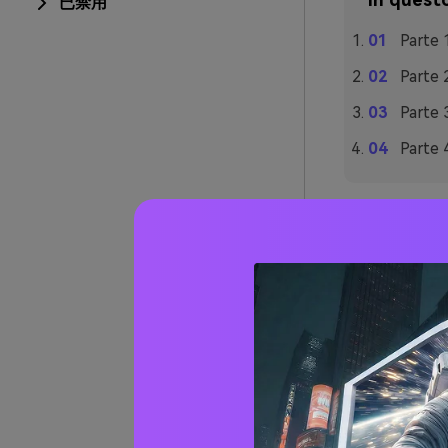
已禁用
Parte 
Parte 
Parte 
Parte 
Parte
con te
Esistono diver
fotografia. Pr
testo pixelato
Utilizzo