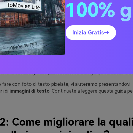
100% g
tuita di un editor di immagini a pagamento, è possibile che la 
agine venga compromessa durante l'esportazione. Per evitare 
ente, si consiglia di eseguire la modifica delle immagini dopo
to un piano di abbonamento all'editor.
i immagini di bassa qualità:
Sulle piattaforme online è possib
Inizia Gratis→
 di editor di immagini gratuiti. Tuttavia, alcuni editor di immag
produrre risultati di alta qualità e finiscono per degradare la q
agine.
sionamento manuale dell'immagine a bassa risoluzione:
Al
dire le immagini a bassa risoluzione senza utilizzare un softw
onale. Di conseguenza, il testo nelle immagini può diventare 
 fare con foto di testo pixelate, vi aiuteremo presentandovi
ri
di
immagini di testo
. Continuate a leggere questa guida pe
2: Come migliorare la qual