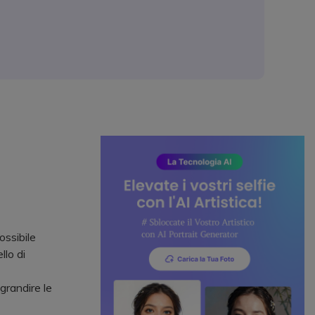
ossibile
llo di
grandire le