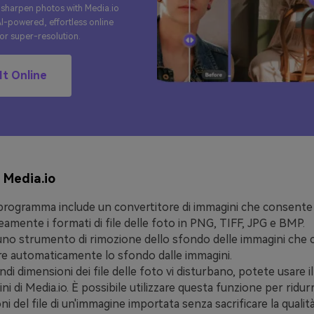
 sharpen photos with Media.io
I-powered, effortless online
or super-resolution.
 It Online
 Media.io
rogramma include un convertitore di immagini che consente 
eamente i formati di file delle foto in PNG, TIFF, JPG e BMP.
uno strumento di rimozione dello sfondo delle immagini che 
e automaticamente lo sfondo dalle immagini.
ndi dimensioni dei file delle foto vi disturbano, potete usare
ni di Media.io. È possibile utilizzare questa funzione per ridurr
i del file di un'immagine importata senza sacrificare la qualità