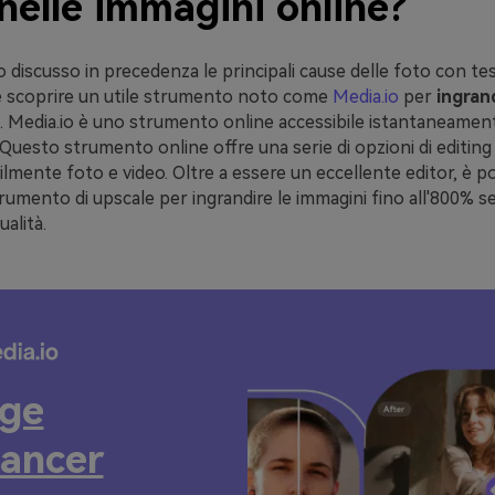
nelle immagini online?
iscusso in precedenza le principali cause delle foto con tes
le scoprire un utile strumento noto come
Media.io
per
ingran
. Media.io è uno strumento online accessibile istantaneament
uesto strumento online offre una serie di opzioni di editing
ilmente foto e video. Oltre a essere un eccellente editor, è po
strumento di upscale per ingrandire le immagini fino all'800% s
ualità.
ge
ancer