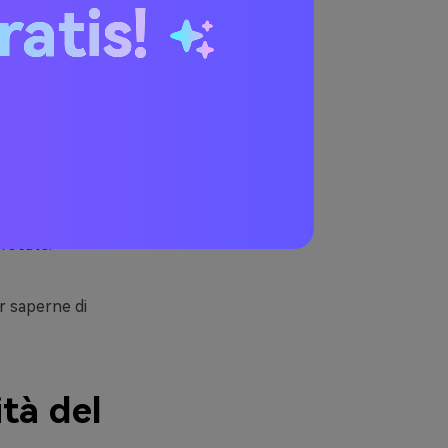
ratis!
qualità
qualsiasi
 aver
ile trovare
ini non sono in
ualità
cuni tentano
are
sfocato.
r saperne di
ità del