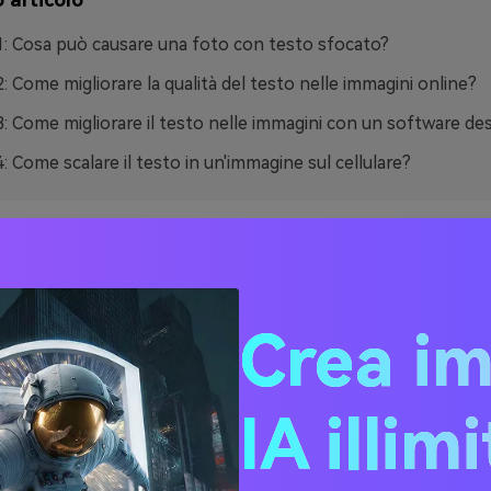
1: Cosa può causare una foto con testo sfocato?
2: Come migliorare la qualità del testo nelle immagini online?
3: Come migliorare il testo nelle immagini con un software d
4: Come scalare il testo in un'immagine sul cellulare?
 1: Cosa può causare una f
sto sfocato?
Crea i
si scenari che possono portare a un testo sfocato o pixelato
ocedete con la sezione seguente per conoscere le principali 
IA illim
 nelle immagini:
 dell'editor di immagini in prova gratuita:
Se si utilizza una v