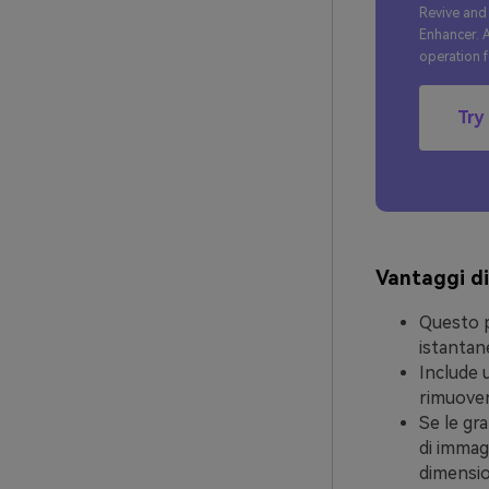
Revive and
Enhancer. A
operation f
Try
Vantaggi di
Questo p
istantan
Include 
rimuover
Se le gra
di immagi
dimension