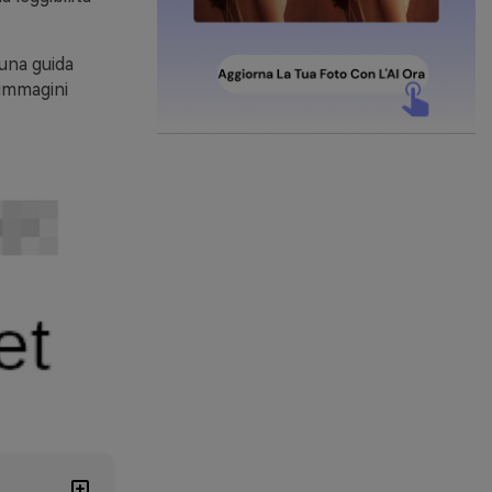
 una guida
 immagini