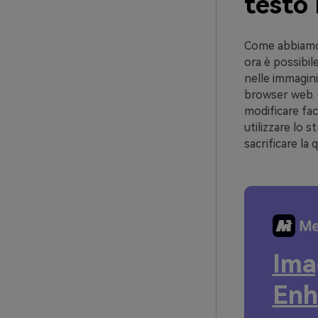
testo 
Come abbiamo d
ora è possibi
nelle immagini
browser web. Q
modificare fac
utilizzare lo 
sacrificare la q
Ima
Enh