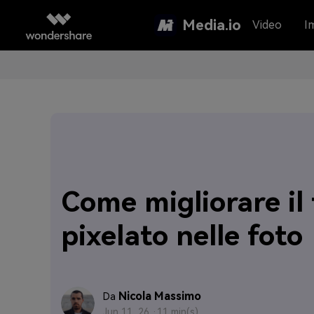
Media.io
Video
I
Come migliorare il 
pixelato nelle foto
Nicola Massimo
Da
Jun 11, 26 ·
11 min(s)