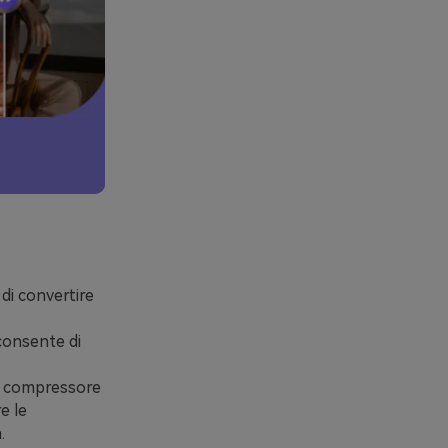
di convertire
consente di
 il compressore
e le
.