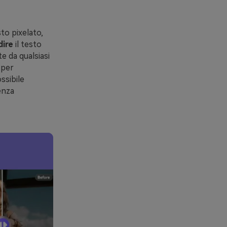
to pixelato,
dire
il testo
e da qualsiasi
 per
ssibile
enza