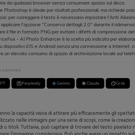
te da qualsiasi browser senza consumare spazio sul disco.
otoshop è ideale per risultati professionali, ma richiede pas
cisi: per correggere il testo è necessario impostare l'Anti Aliasin
applicare l'opzione "Conserva dettagli 2.0" durante il ridimen
re il file in formato PNG per evitare i difetti di compressione de
ox - AI Photo Enhancer è la scelta più indicata per elaborar
u dispositivi iOS e Android senza una connessione a Internet, con
ere un elevato consumo di spazio di archiviazione locale sul telef
 a summary
GPT
Perplexity
Gemini
Claude
Grok
no la capacità visiva di attirare più efficacemente gli spettato
lizzato nelle immagini per una serie di scopi, come la creazione
 o titoli. Tuttavia, può capitare di trovare del testo pixelato 
inare l'immagine complessiva. Può anche avere un impatto sulla