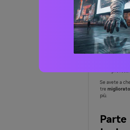
prova gra
dell'imm
inconveni
acquista
Editor d
una serie
grado di 
dell'imm
Ridimen
di ingran
professi
Se avete a che
tre
migliorato
più.
Parte 