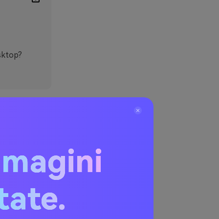
esktop?
oto
mmagini
 in una
cause del
itate.
ersione di