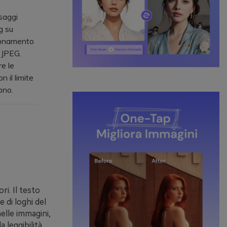
saggi
g su
sionamento
l JPEG.
e le
 il limite
ono.
ri. Il testo
 di loghi del
nelle immagini,
 leggibilità