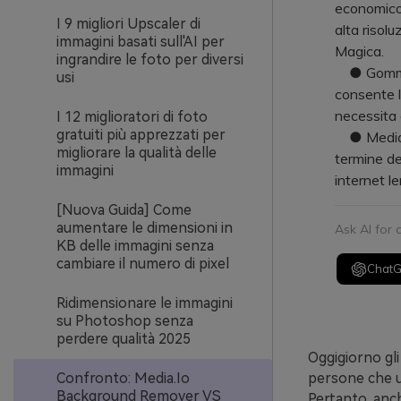
economico 
I 9 migliori Upscaler di
alta risol
immagini basati sull'AI per
Magica.
ingrandire le foto per diversi
● Gomma Ma
usi
consente l
necessita d
I 12 miglioratori di foto
gratuiti più apprezzati per
● Media.io
migliorare la qualità delle
termine de
immagini
internet 
[Nuova Guida] Come
aumentare le dimensioni in
Ask AI for
KB delle immagini senza
cambiare il numero di pixel
Chat
Ridimensionare le immagini
su Photoshop senza
perdere qualità 2025
Oggigiorno gli
Confronto: Media.Io
persone che ut
Background Remover VS
Pertanto, anc