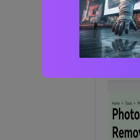
remover che c
funzione può e
la messa a fuo
La funzione di
contrassegnar
un'interfaccia
risultato senz