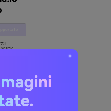
o
pportato
ti i
spositivi
ti i
spositivi
mmagini
itate.
kground