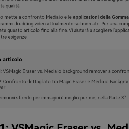
ta qualità.
lo mette a confronto Media.io e le
applicazioni della Gomma
ogrammi di editing video attualmente sul mercato. Per una co
te questo articolo fino alla fine. Vi aiuterà a scegliere l'applic
stre esigenze.
 articolo
1: VSMagic Eraser vs. Media.io background remover a confro
2: Confronto dettagliato tra Magic Eraser e Media.io Backgro
er
rimuovi sfondo per immagini è meglio per me, nella Parte 3?
1: VSMagic Eraser vs. Medi