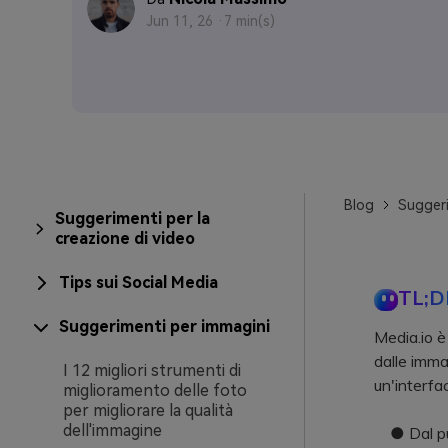
Jun 11, 26 ·
7 min(s)
Blog
Suggeri
Suggerimenti per la
creazione di video
Tips sui Social Media
TL;D
Suggerimenti per immagini
Media.io è
dalle imma
I 12 migliori strumenti di
un'interfac
miglioramento delle foto
per migliorare la qualità
dell'immagine
● Dal punt