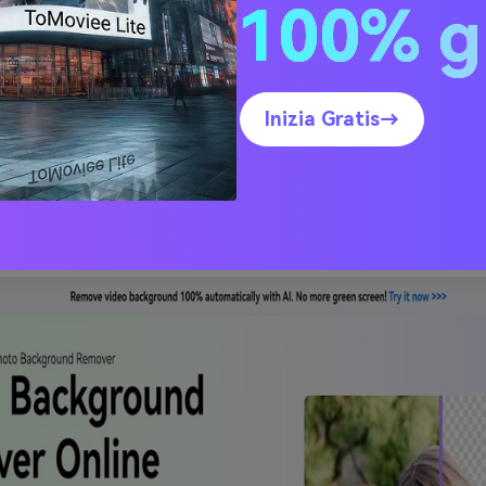
100% g
onsente agli utenti di rimuovere lo sfondo da un'immagine. 
ssere utile per una serie di attività, tra cui la creazione di PN
co del soggetto di un'immagine e la modifica dello sfondo.
 rimozione dello sfondo consente agli utenti di caricare un'im
Inizia Gratis→
e le porzioni dell'immagine che devono essere eliminate util
 basata sul Web. Dopo l'elaborazione dell'immagine, il sito web
a lo sfondo.