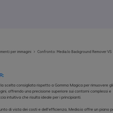
menti per immagini
Confronto: Media.Io Background Remover V
R:
 la scelta consigliata rispetto a Gomma Magica per rimuovere gli
gini, offrendo una precisione superiore sui contorni complessi e
cia intuitiva che risulta ideale per i principianti.
o di vista dei costi e dell'efficienza, Media.io offre un piano 