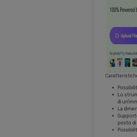
Caratteristich
Possibili
Lo strum
di un'imm
La dimen
Supporto
posto di
Possibil