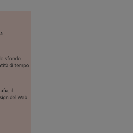
la
llo sfondo
ntità di tempo
ia, il
esign del Web