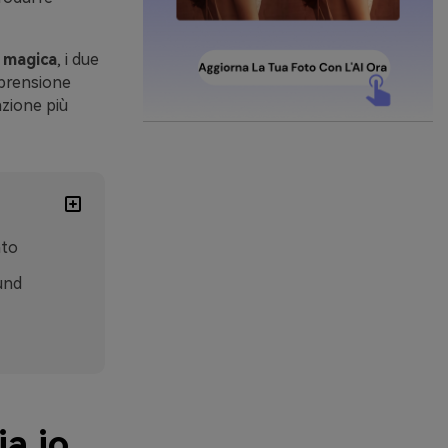
 magica
, i due
mprensione
azione più
nto
und
a.io