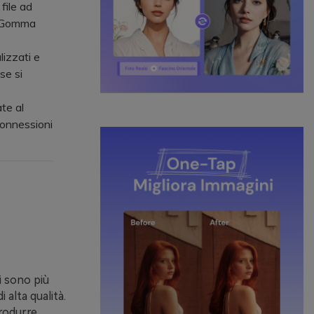
file ad
no Gomma
izzati e
se si
te al
connessioni
i sono più
 alta qualità.
rodurre