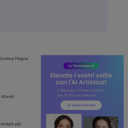
S Gomma Magica
 sfondi
premium più