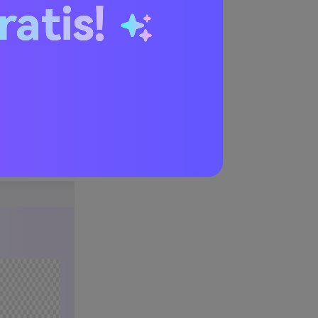
ratis!
Questa
G trasparenti,
magine e di
izzando
 produce il