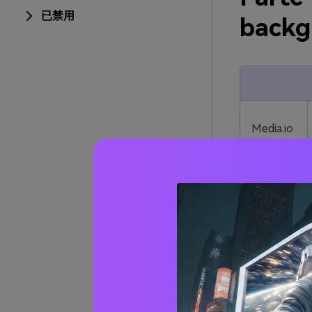
已禁用
backg
Media.io
Gomma
magica
1. Media
Il sito web m