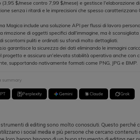
(3,95 $/mese contro 7,99 $/mese) e gestisce l'elaborazione di 
uzione senza i ritardi e le imprecisioni che spesso caratterizza
gica include una soluzione API per flussi di lavoro personal
a rimozione di oggetti specifici dall'immagine, ma è sconsigliata 
i scontorni puliti e ordinati su sfondi molto dettagliati.
 garantisce la sicurezza dei dati eliminando le immagini carica
l progetto e assicura un'elevata stabilità operativa anche con 
lente, supportando nativamente formati come PNG, JPG e BMP.
 a summary
GPT
Perplexity
Gemini
Claude
Grok
 strumenti di editing sono molto conosciuti. Questo perché c
ilizzano i social media e più persone che cercano contenuti di
he loro hanno bisogno di un buon strumento di editing per p