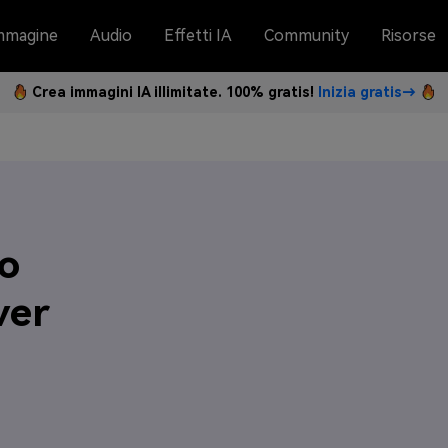
mmagine
Audio
Effetti IA
Community
Risorse
Crea immagini IA illimitate. 100% gratis!
Inizia gratis→
o
ver