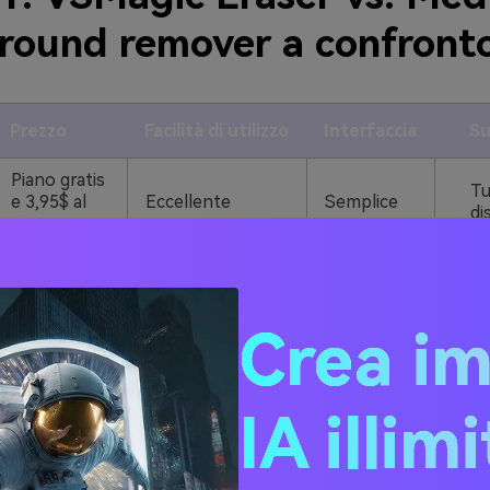
round remover a confront
Prezzo
Facilità di utilizzo
Interfaccia
Su
Piano gratis
Tut
e 3,95$ al
Eccellente
Semplice
di
mese
Piano gratis
e 7,99
Tut
Buono
Medio
dollari al
di
Crea i
mese
IA illim
.io
edia.io ha probabilmente una funzione chiamata Media.io bac