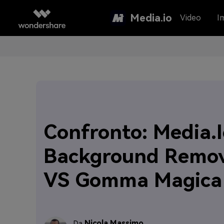
Media.io
Video
I
Confronto: Media.I
Background Remo
VS Gomma Magica
Nicola Massimo
Da