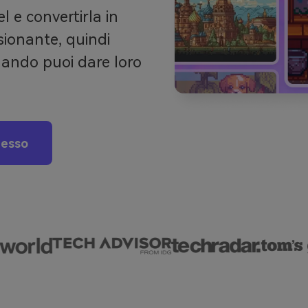
l e convertirla in
sionante, quindi
uando puoi dare loro
desso