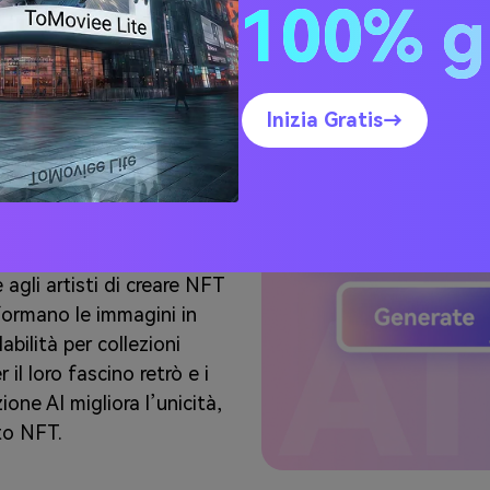
100% g
rendendolo accessibile anc
Inizia Gratis→
ore AI Pixel
agli artisti di creare NFT
sformano le immagini in
abilità per collezioni
 il loro fascino retrò e i
ione AI migliora l’unicità,
to NFT.