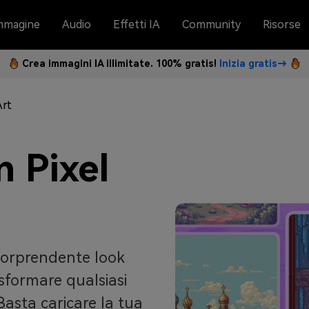
mmagine
Audio
Effetti IA
Community
Risorse
Crea immagini IA illimitate. 100% gratis!
Inizia gratis→
Art
n Pixel
 sorprendente look
asformare qualsiasi
Basta caricare la tua