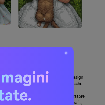
ixel Art Maker da
mmagini
per Minecraft trasforma le immagini in design
o, portando creatività nel mondo di blocchi.
itate.
 griglie compatibili con Minecraft, i
e personaggi, loghi o paesaggi. Il generatore
cesso mappando i colori ai blocchi Minecraft,