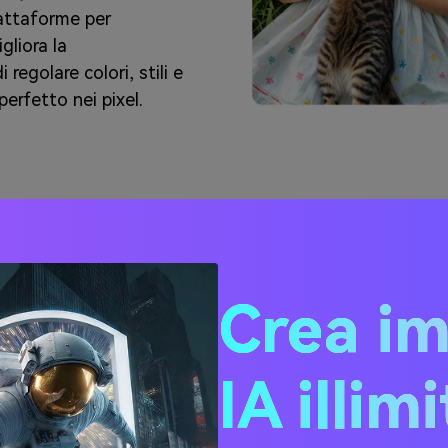
iattaforme per
gliora la
regolare colori, stili e
perfetto nei pixel.
Minecraft P
Immagine
Crea i
Un creatore di pixel art 
pixelati da usare nel gioc
IA illim
Convertendo le immagini in
giocatori possono ricrear
Pixel AI semplifica il pro