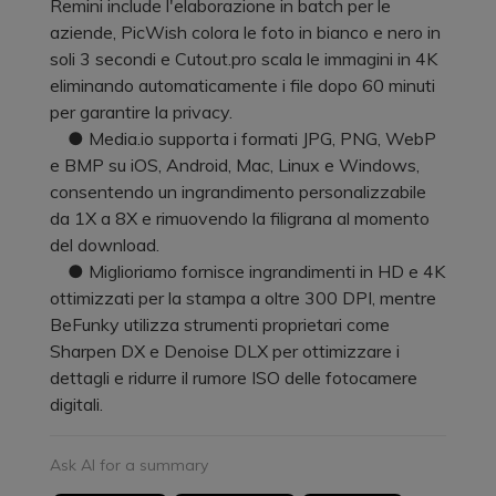
Remini include l'elaborazione in batch per le
aziende, PicWish colora le foto in bianco e nero in
soli 3 secondi e Cutout.pro scala le immagini in 4K
eliminando automaticamente i file dopo 60 minuti
per garantire la privacy.
● Media.io supporta i formati JPG, PNG, WebP
e BMP su iOS, Android, Mac, Linux e Windows,
consentendo un ingrandimento personalizzabile
da 1X a 8X e rimuovendo la filigrana al momento
del download.
● Miglioriamo fornisce ingrandimenti in HD e 4K
ottimizzati per la stampa a oltre 300 DPI, mentre
BeFunky utilizza strumenti proprietari come
Sharpen DX e Denoise DLX per ottimizzare i
dettagli e ridurre il rumore ISO delle fotocamere
digitali.
Ask AI for a summary