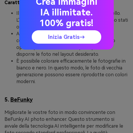
Crea immagini
Caratteristiche principali
IA illimitate.
Il ritocco dei ritratti può rendere il viso più bello.
L'area sfocata è stata migliorata e i colori sono stati
100% gratis!
ottimizzati.
Anche la conversione, l'ingrandimento, la
Inizia Gratis→
compressione e il ritaglio delle immagini sono
opzioni per il fotoritocco. È quindi possibile
disporre le foto nel layout desiderato.
È possibile colorare efficacemente le fotografie in
bianco e nero. In questo modo, le foto di vecchia
generazione possono essere riprodotte con colori
moderni.
5.
BeFunky
Migliorate le vostre foto in modo convincente con
BeFunky AI photo enhancer. Questo strumento si
avvale della tecnologia AI intelligente per modificare le
foto secondo standard professionali. La qualità