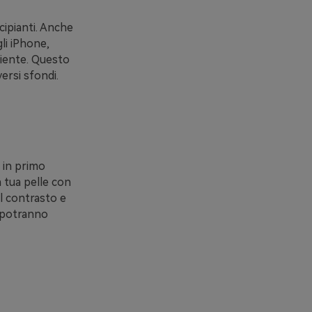
cipianti. Anche
gli iPhone,
niente. Questo
ersi sfondi.
o in primo
a tua pelle con
 il contrasto e
i potranno