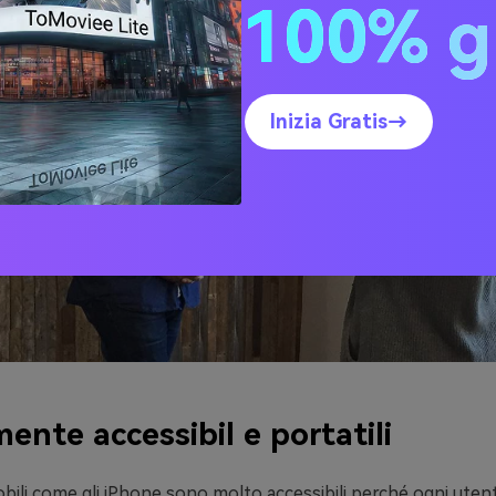
100% g
Inizia Gratis→
mente accessibil e portatili
mobili come gli iPhone sono molto accessibili perché ogni utent