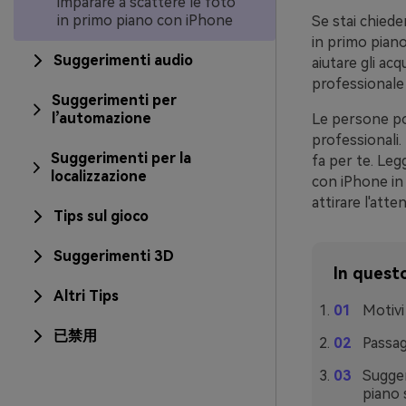
imparare a scattere le foto
in primo piano con iPhone
Se stai chiede
in primo piano
Suggerimenti audio
aiutare gli acq
professionale 
Suggerimenti per
l’automazione
Le persone po
professionali.
Suggerimenti per la
fa per te. Leg
localizzazione
con iPhone in
attirare l'atte
Tips sul gioco
Suggerimenti 3D
In questo
Altri Tips
Motivi
已禁用
Passag
Sugger
piano 