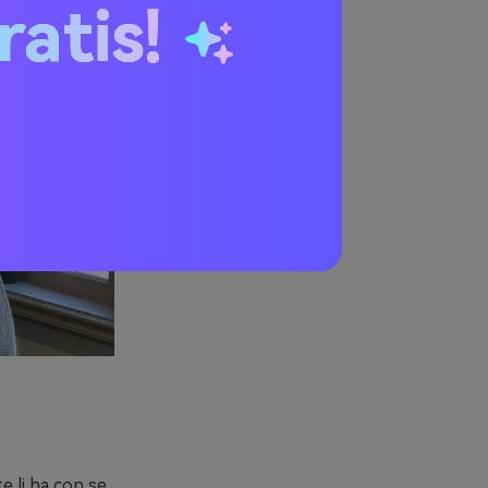
ratis!
e li ha con se