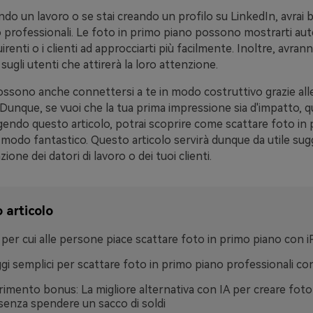
ndo un lavoro o se stai creando un profilo su LinkedIn, avrai 
 professionali. Le foto in primo piano possono mostrarti aut
uirenti o i clienti ad approcciarti più facilmente. Inoltre, avra
sugli utenti che attirerà la loro attenzione.
ssono anche connettersi a te in modo costruttivo grazie all
 Dunque, se vuoi che la tua prima impressione sia d'impatto, q
gendo questo articolo, potrai scoprire come scattare foto in
 modo fantastico. Questo articolo servirà dunque da utile su
nzione dei datori di lavoro o dei tuoi clienti.
 articolo
 per cui alle persone piace scattare foto in primo piano con 
gi semplici per scattare foto in primo piano professionali c
imento bonus: La migliore alternativa con IA per creare foto
senza spendere un sacco di soldi