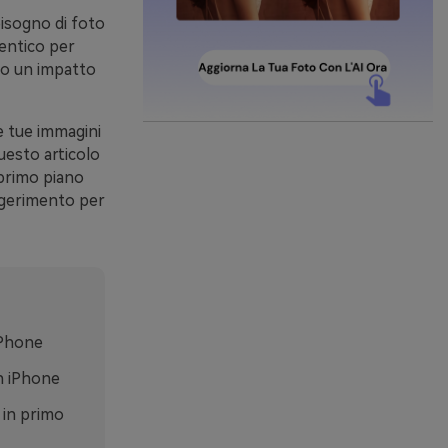
bisogno di foto
entico per
nno un impatto
e tue immagini
uesto articolo
 primo piano
ggerimento per
iPhone
on iPhone
 in primo