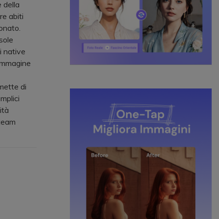
 della
re abiti
onato.
sole
i native
'immagine
ette di
mplici
ità
 team