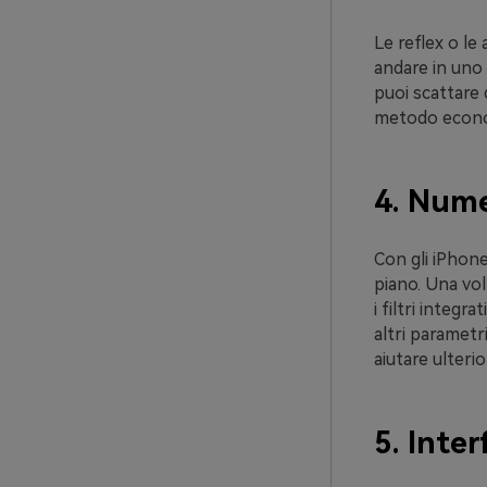
Le reflex o le
andare in uno s
puoi scattare 
metodo econom
4. Nume
Con gli iPhone
piano. Una volt
i filtri integr
altri parametr
aiutare ulteri
5. Inter