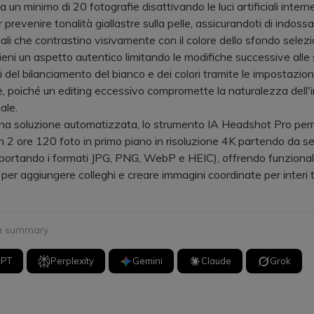
n minimo di 20 fotografie disattivando le luci artificiali interne
prevenire tonalità giallastre sulla pelle, assicurandoti di indossa
ali che contrastino visivamente con il colore dello sfondo selezi
 un aspetto autentico limitando le modifiche successive alle 
i del bilanciamento del bianco e dei colori tramite le impostazion
e, poiché un editing eccessivo compromette la naturalezza dell
ale.
 soluzione automatizzata, lo strumento IA Headshot Pro perm
n 2 ore 120 foto in primo piano in risoluzione 4K partendo da se
pportando i formati JPG, PNG, WebP e HEIC), offrendo funzional
 per aggiungere colleghi e creare immagini coordinate per interi
 a summary
GPT
Perplexity
Gemini
Claude
Grok