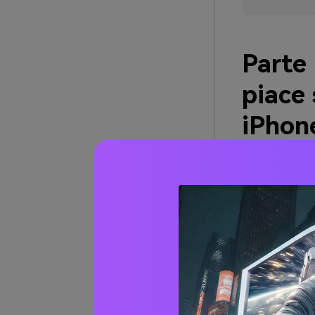
Parte 
piace 
iPhon
Sai perché le 
Questa sezione
piano con gli