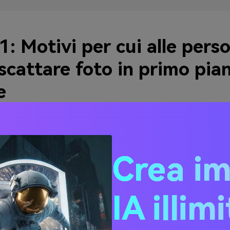
1: Motivi per cui alle pers
scattare foto in primo pia
e
persone preferiscono usare gli iPhone per scattare le foto i
 ti spiegherà i motivi principali per cui dovresti
scattare le f
 iPhone
.
Crea i
IA illim