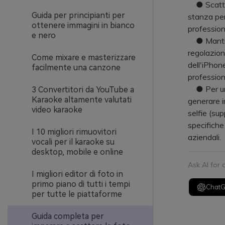
● Scatta u
Guida per principianti per
stanza per 
ottenere immagini in bianco
profession
e nero
● Mantieni
regolazion
Come mixare e masterizzare
dell'iPhon
facilmente una canzone
profession
● Per una
3 Convertitori da YouTube a
Karaoke altamente valutati
generare i
video karaoke
selfie (su
specifiche
I 10 migliori rimuovitori
aziendali.
vocali per il karaoke su
desktop, mobile e online
Ask AI for
I migliori editor di foto in
primo piano di tutti i tempi
Chat
per tutte le piattaforme
Guida completa per