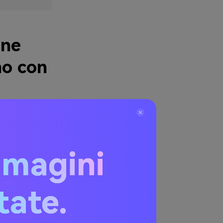
one
no con
n primo piano?
oto in primo
mmagini
itate.