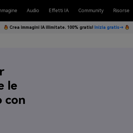
mmagine
Audio
Effetti IA
Community
Risorse
Crea immagini IA illimitate. 100% gratis!
Inizia gratis→
r
e le
o con