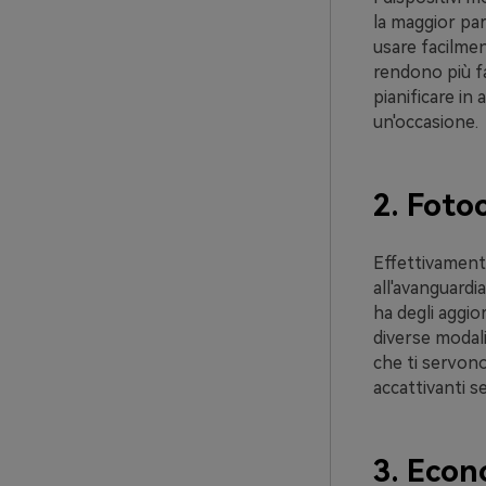
la maggior par
usare facilmen
rendono più fa
pianificare in
un'occasione.
2. Foto
Effettivamente
all'avanguardi
ha degli aggio
diverse modali
che ti servono
accattivanti s
3. Econ