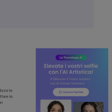
lizza la
ttare la
un