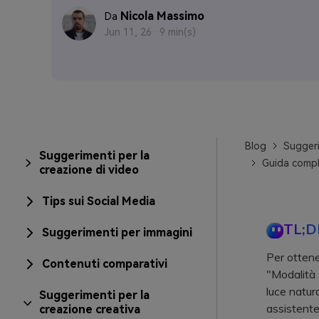
Nicola Massimo
Da
Jun 11, 26 ·
9 min(s)
Blog
Suggeri
Suggerimenti per la
Guida compl
creazione di video
Tips sui Social Media
TL;D
Suggerimenti per immagini
Per ottene
Contenuti comparativi
"Modalità 
luce natura
Suggerimenti per la
assistente
creazione creativa