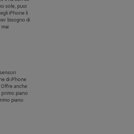
no sole, puoi
egli iPhone li
ver bisogno di
e mai
 sensori
one di iPhone
. Offre anche
n primo piano
primo piano