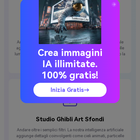
Arricchimento della scena basato
sull'intelligenza artificiale
Andare oltre i semplici filtri. La nostra intelligenza artificiale
aggiunge dettagli coinvolgenti come cieli animati, particelle
Crea immagini
luminose, luce alla deriva e movimenti sottili, trasformando la
tua clip in un momento cinematografico di Ghibli.
IA illimitate.
100% gratis!
Inizia Gratis→
Studio Ghibli Art Sfondi
Andare oltre i semplici filtri. La nostra intelligenza artificiale
aggiunge dettagli coinvolgenti come cieli animati, particelle