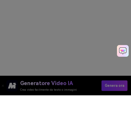
Generatore Video IA
Genera ora
Crea video facilmente da testo o immagini
Converti Video In Stile Ghibli
Media.io Online Tools Quality Rating：
4.7 (162,357 Votes)