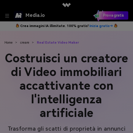
Media.io
Prova gratis
Crea immagini IA illimitate. 100% gratis!
Inizia gratis→
Home
>
creare
>
Real Estate Video Maker
Costruisci un creatore
di Video immobiliari
accattivante con
l'intelligenza
artificiale
Trasforma gli scatti di proprietà in annunci