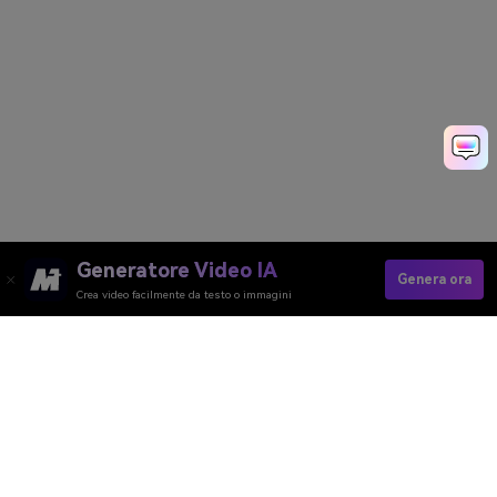
Generatore Video IA
Genera ora
Crea video facilmente da testo o immagini
Genera Velocemente Video Immobiliare
Media.io Online Tools Quality Rating：
4.7 (162,357 Votes)