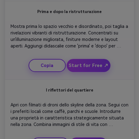
Prima e dopo la ristrutturazione
Mostra prima lo spazio vecchio e disordinato, poi taglia a 
rivelazioni vibranti di ristrutturazione. Concentrati su 
un'illuminazione migliorata, finiture moderne e layout 
aperti. Aggiungi didascalie come 'prima' e 'dopo' per 
chiarezza. Usa crossfades fluidi e transizioni ottimistiche. 
Perfetto per pinne o interior designer che vogliono 
Start for Free ↗
Copia
mostrare il potere di trasformazione. Concludere con le 
informazioni di contatto del marchio per invitare 
consulenze.
I riflettori del quartiere
Apri con filmati di droni dello skyline della zona. Segui con 
i preferiti locali come caffè, parchi e scuole. Introdurre 
una proprietà in caratteristica strategicamente situata 
nella zona. Combina immagini di stile di vita con 
istantanee di mappe per il contesto. Usa una narrazione 
amichevole che evidenzia la comodità e la comunità. 