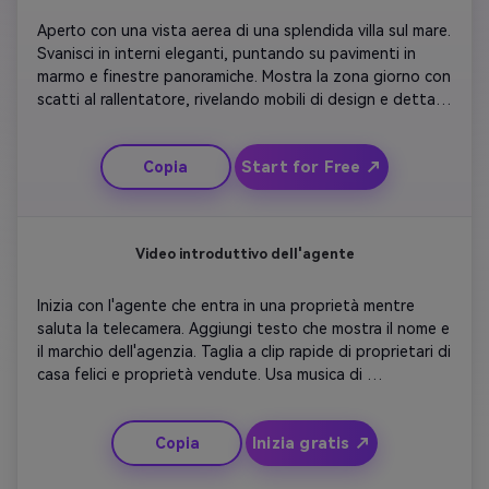
Aperto con una vista aerea di una splendida villa sul mare. 
Svanisci in interni eleganti, puntando su pavimenti in 
marmo e finestre panoramiche. Mostra la zona giorno con 
scatti al rallentatore, rivelando mobili di design e dettagli 
lucidi. Evidenziare servizi come un cinema privato, ponte 
in piscina e vista mare. Usa musica di classe e 
Start for Free ↗
Copia
cinematografica per un fascino emotivo.
Video introduttivo dell'agente
Inizia con l'agente che entra in una proprietà mentre 
saluta la telecamera. Aggiungi testo che mostra il nome e 
il marchio dell'agenzia. Taglia a clip rapide di proprietari di 
casa felici e proprietà vendute. Usa musica di 
sottofondo vivace per mantenere il ritmo. Includi un 
primo piano dell'agente che parla di servizio e fiducia. 
Inizia gratis ↗
Copia
Finisci con un audace CTA che dice 'Lascia che ti aiuti a 
trovare la casa dei tuoi sogni'.