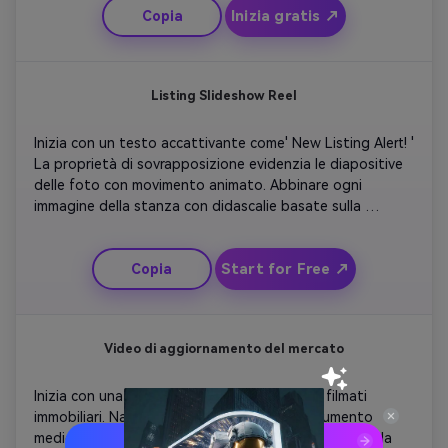
Inizia gratis ↗
Copia
Concludete con un caloroso appello all'azione che 
incoraggia i tour domestici.
Listing Slideshow Reel
Inizia con un testo accattivante come' New Listing Alert! ' 
La proprietà di sovrapposizione evidenzia le diapositive 
delle foto con movimento animato. Abbinare ogni 
immagine della stanza con didascalie basate sulla 
timeline come 'cucina spaziosa' o 'balcone privato'. Scegli 
la musica di sottofondo che si adatta all'atmosfera. 
Start for Free ↗
Copia
Concludi con i dettagli di contatto del venditore e un 
veloce outro del marchio che sembra pronto per i social 
media.
Video di aggiornamento del mercato
Inizia con una rapida transizione da grafici a filmati 
immobiliari. Narra statistiche chiave come l'aumento 
medio del prezzo o l'aumento della domanda. Mescola 