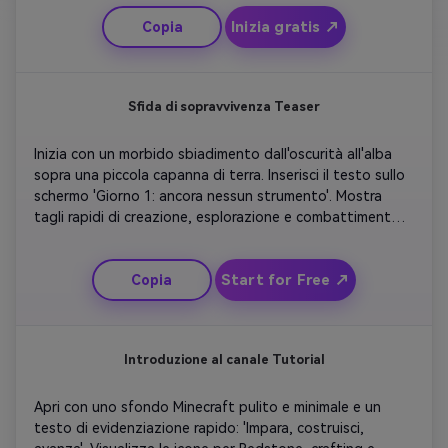
posizionamento. Evidenziare il logo del canale che 
Inizia gratis ↗
Copia
emerge dalla struttura finita. Concludete con un audio 
ottimista e una richiesta all'azione affinché gli spettatori 
si iscrivano. Ottimo per i costruttori di mondi e i canali 
della modalità creativa.
Sfida di sopravvivenza Teaser
Inizia con un morbido sbiadimento dall'oscurità all'alba 
sopra una piccola capanna di terra. Inserisci il testo sullo 
schermo 'Giorno 1: ancora nessun strumento'. Mostra 
tagli rapidi di creazione, esplorazione e combattimento 
di folle con angolazioni drammatiche della telecamera. 
Aggiungi effetti sonori del battito cardiaco durante i 
Start for Free ↗
Copia
momenti di tensione. Chiudi con il tuo logo accanto al 
testo' Posso sopravvivere a 100 giorni? '. Questo 
concetto funziona perfettamente per le introduzioni 
delle serie di sopravvivenza e i trailer teaser.
Introduzione al canale Tutorial
Apri con uno sfondo Minecraft pulito e minimale e un 
testo di evidenziazione rapido: 'Impara, costruisci, 