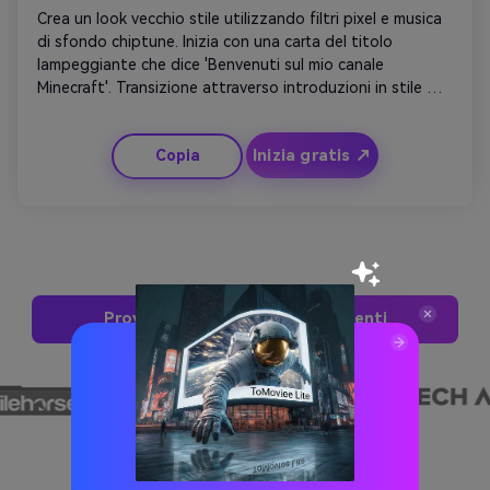
Crea un look vecchio stile utilizzando filtri pixel e musica 
di sfondo chiptune. Inizia con una carta del titolo 
lampeggiante che dice 'Benvenuti sul mio canale 
Minecraft'. Transizione attraverso introduzioni in stile 
classico come blocchi rotanti ed esplosioni a 8 bit. 
Aggiungi scatti di montaggio rapidi che fanno 
Inizia gratis ↗
Copia
riferimento alle texture di gameplay vintage. Concludete 
con un logo semplice ma nostalgico rivelato in forma 
pixel art. Perfetto per i creatori che abbracciano l'estetica 
retrò.
Prova Adesso Questi Suggerimenti