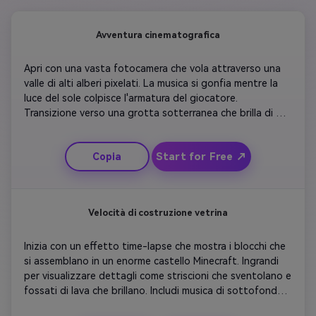
Avventura cinematografica
Apri con una vasta fotocamera che vola attraverso una 
valle di alti alberi pixelati. La musica si gonfia mentre la 
luce del sole colpisce l'armatura del giocatore. 
Transizione verso una grotta sotterranea che brilla di 
luce smeralda. Aggiungi il testo 'Prepare for the Journey' 
in grassetto carattere in stile Minecraft. Rimuovi in rapidi 
Start for Free ↗
Copia
flashes di scene minerarie, artigianali e di battaglia prima 
di rivelare il logo del creatore in foschia e particelle di 
fuoco.
Velocità di costruzione vetrina
Inizia con un effetto time-lapse che mostra i blocchi che 
si assemblano in un enorme castello Minecraft. Ingrandi 
per visualizzare dettagli come striscioni che sventolano e 
fossati di lava che brillano. Includi musica di sottofondo 
morbida sincronizzata per bloccare i suoni di 