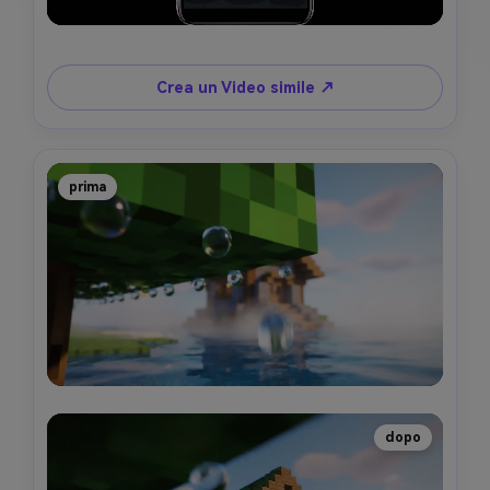
Crea un Video simile ↗
prima
dopo