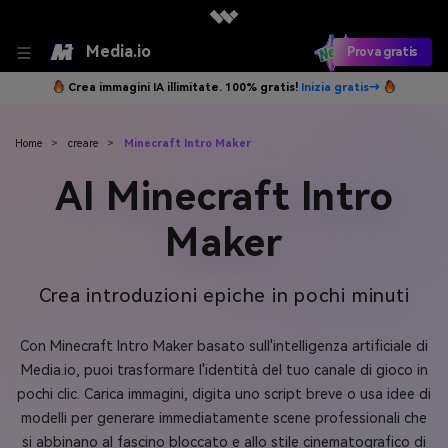
Media.io
Prova gratis
Crea immagini IA illimitate. 100% gratis!
Inizia gratis→
Home
>
creare
>
Minecraft Intro Maker
AI Minecraft Intro
Maker
Crea introduzioni epiche in pochi minuti
Con Minecraft Intro Maker basato sull'intelligenza artificiale di
Media.io, puoi trasformare l'identità del tuo canale di gioco in
pochi clic. Carica immagini, digita uno script breve o usa idee di
modelli per generare immediatamente scene professionali che
si abbinano al fascino bloccato e allo stile cinematografico di