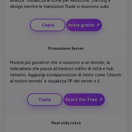
avanza'. Visualizza le icone per Redstone, crafting e 
design mentre le transizioni fluide si muovono sullo 
schermo. Aggiungi musica di sottofondo ottimista e 
sovrapposizioni di didascalie per chiarezza. Finisci con il 
Inizia gratis ↗
Copia
nome del canale del tuo tutorial che emerge in sincronia 
con un'animazione sparkle. Ideale per i creatori di 
contenuti di gioco educativi.
Promozione Server
Mostra più giocatori che si uniscono a un mondo, la 
telecamera che passa attraverso edifici di città e hub 
tematici. Aggiungi sovrapposizioni di testo come 'Unisciti 
al nostro mondo' e visualizza l'IP del server o il 
collegamento Discord in modo elegante. Includi luci 
drammatiche e scene di folla per creare eccitazione. 
Start for Free ↗
Copia
Chiudi con il logo del server circondato da particelle 
animate. Ideale per creatori che promuovono esperienze 
comunitarie o multiplayer.
Pixel stile retrò