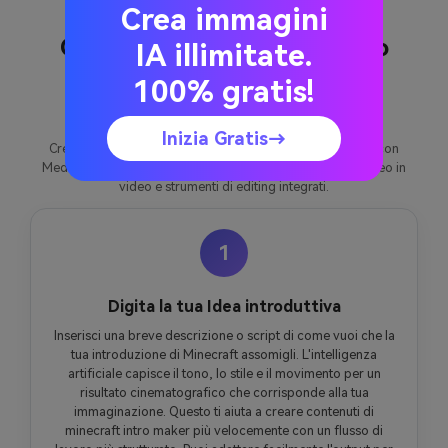
Crea immagini
Come creare Minecraft Intro
IA illimitate.
Maker con Media.io
100% gratis!
Inizia Gratis→
Crea contenuti di minecraft intro maker più velocemente con
Media.io utilizzando testo in video, immagine in video, video in
video e strumenti di editing integrati.
1
Digita la tua Idea introduttiva
Inserisci una breve descrizione o script di come vuoi che la
tua introduzione di Minecraft assomigli. L'intelligenza
artificiale capisce il tono, lo stile e il movimento per un
risultato cinematografico che corrisponde alla tua
immaginazione. Questo ti aiuta a creare contenuti di
minecraft intro maker più velocemente con un flusso di