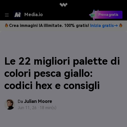
Media.io
Prova gratis
Crea immagini IA illimitate. 100% gratis!
Inizia gratis→
Le 22 migliori palette di
colori pesca giallo:
codici hex e consigli
Julian Moore
Da
Jun 11, 26 ·
18 min(s)