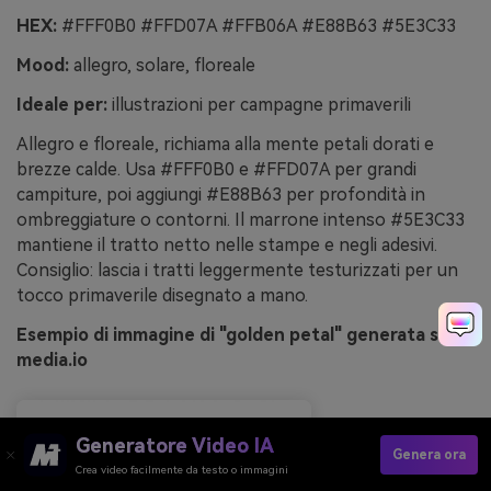
HEX:
#FFF0B0 #FFD07A #FFB06A #E88B63 #5E3C33
Mood:
allegro, solare, floreale
Ideale per:
illustrazioni per campagne primaverili
Allegro e floreale, richiama alla mente petali dorati e
brezze calde. Usa #FFF0B0 e #FFD07A per grandi
campiture, poi aggiungi #E88B63 per profondità in
ombreggiature o contorni. Il marrone intenso #5E3C33
mantiene il tratto netto nelle stampe e negli adesivi.
Consiglio: lascia i tratti leggermente testurizzati per un
tocco primaverile disegnato a mano.
Esempio di immagine di "golden petal" generata su
media.io
Generatore Video IA
Genera ora
Crea video facilmente da testo o immagini