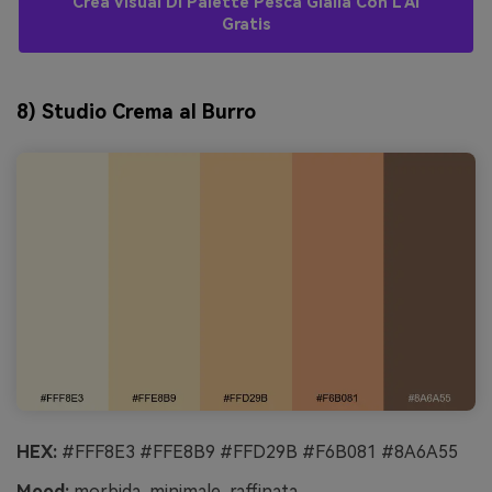
Crea Visual Di Palette Pesca Gialla Con L’AI
Gratis
8) Studio Crema al Burro
HEX:
#FFF8E3 #FFE8B9 #FFD29B #F6B081 #8A6A55
Mood:
morbida, minimale, raffinata