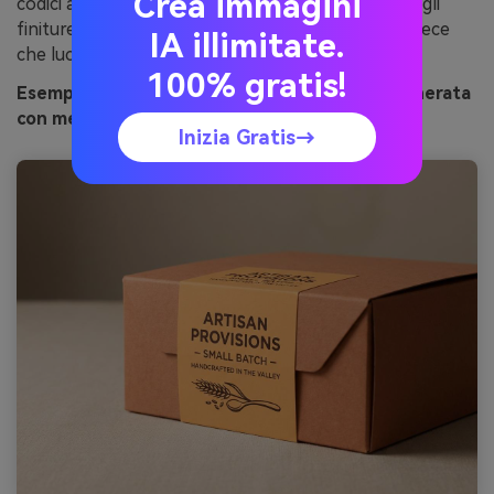
Crea immagini
codici a barre senza risultare severo. Consiglio: scegli
finiture opache per mantenere il look naturale invece
IA illimitate.
che lucido.
100% gratis!
Esempio d'immagine di nettare del deserto generata
con media.io
Inizia Gratis→