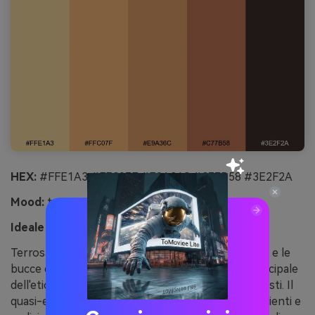
HEX:
#FFE1A3 #FFC07F #E9A36C #C77B58 #3E2F2A
Mood:
terrosa, radicata, calda
Ideale per:
packaging per prodotti artigianali
Terrosa e radicata, richiama la sabbia calda dal sole e le
bucce della frutta. Usa #FFC07F come colore principale
dell'etichetta e #C77B58 per sigilli, stemming o gusti. Il
quasi-espresso #3E2F2A è ottimo per liste ingredienti e