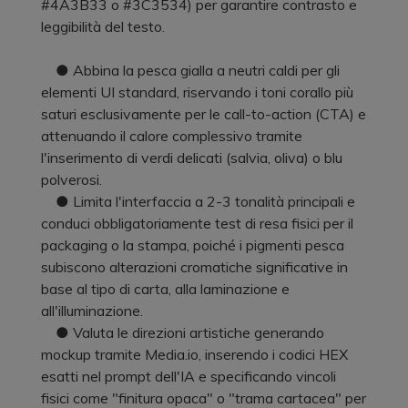
#4A3B33 o #3C3534) per garantire contrasto e
leggibilità del testo.
● Abbina la pesca gialla a neutri caldi per gli
elementi UI standard, riservando i toni corallo più
saturi esclusivamente per le call-to-action (CTA) e
attenuando il calore complessivo tramite
l'inserimento di verdi delicati (salvia, oliva) o blu
polverosi.
● Limita l'interfaccia a 2-3 tonalità principali e
conduci obbligatoriamente test di resa fisici per il
packaging o la stampa, poiché i pigmenti pesca
subiscono alterazioni cromatiche significative in
base al tipo di carta, alla laminazione e
all'illuminazione.
● Valuta le direzioni artistiche generando
mockup tramite Media.io, inserendo i codici HEX
esatti nel prompt dell'IA e specificando vincoli
fisici come "finitura opaca" o "trama cartacea" per