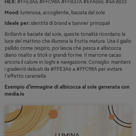
HEX:
#FFE3A6 #FFC98A #FFB37A #EFA06E #4A3B33
Mood:
luminosa, accogliente, baciata dal sole
Ideale per:
identità di brand e banner principali
Brillanti e baciate dal sole, queste tonalità ricordano la
luce del mattino che illumina la frutta matura. Usa il giallo
pallido come respiro, poi lascia che pesca e albicocca
diano risalto a titoli o grandi forme. Il marrone cacao
ancora il calore in loghi e navigazione. Consiglio: mantieni
i gradienti delicati da #FFE3A6 a #FFC98A per evitare
l’effetto caramella.
Esempio d'immagine di albicocca al sole generata con
media.io