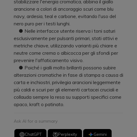
stabilizzare l'energia cromatica, abbina il giallo
arancione a colori di ancoraggio scuri come blu
navy, ardesia, teal e carbone, evitando l'uso del
nero puro per i testi lunghi.
● Nelle interfacce utente riserva i toni saturi
esclusivamente per pulsanti primari, stati attivi e
metriche chiave, utilizzando varianti più chiare e
neutre come crema o albicocca per gli sfondi per
prevenire l'affaticamento visivo.
● Poiché i gialli molto brillanti possono subire
alterazioni cromatiche in fase di stampa a causa di
carta e inchiostri, privilegia arancioni leggermente
più caldi e scuri per gli elementi cartacei cruciali e
collauda sempre la resa su supporti specifici come
opaco, kraft o patinato.
Ask AI for a summary
ChatGPT
Perplexity
Gemini