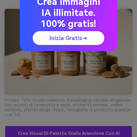
Crea immagini
IA illimitate.
100% gratis!
Inizia Gratis→
Prompt: foto studio realistica di packaging candela artigianale
con accenti di terracotta e miele, etichetta minimal, ombra
morbida, sfondo beige chiaro, fotografia di prodotto premium
--ar 3:2
Crea Visual Di Palette Giallo Arancione Con AI