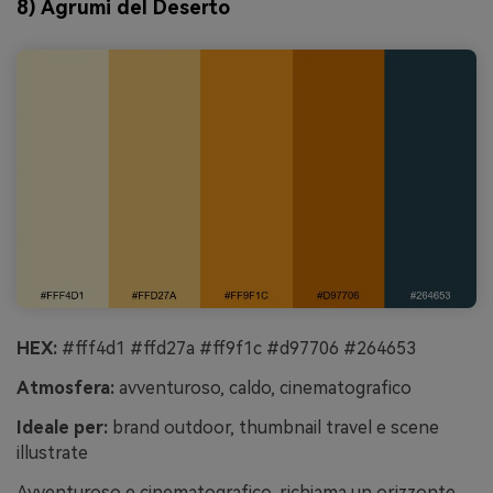
8) Agrumi del Deserto
HEX:
#fff4d1 #ffd27a #ff9f1c #d97706 #264653
Atmosfera:
avventuroso, caldo, cinematografico
Ideale per:
brand outdoor, thumbnail travel e scene
illustrate
Avventuroso e cinematografico, richiama un orizzonte