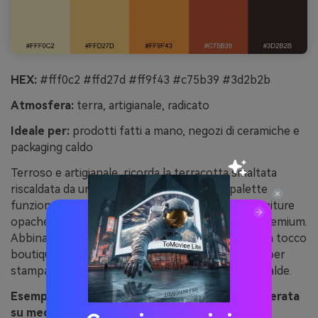
HEX:
#fff0c2 #ffd27d #ff9f43 #c75b39 #3d2b2b
Atmosfera:
terra, artigianale, radicato
Ideale per:
prodotti fatti a mano, negozi di ceramiche e
packaging caldo
Terroso e artigianale, ricorda la terracotta smaltata
riscaldata da un cucchiaio di miele. Questa palette
funziona meravigliosamente su texture kraft e finiture
opache, dove la terracotta si percepisce ricca e premium.
Abbina spazi off-white e testo cacao scuro per un tocco
boutique. Suggerimento: usa la tonalità più scura per
stampa fine per mantenere leggibilità sotto luci calde.
Esempio di immagine di terracotta al miele generata
su media.io