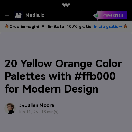
Media.io
Prova gratis
Crea immagini IA illimitate. 100% gratis!
Inizia gratis→
20 Yellow Orange Color
Palettes with #ffb000
for Modern Design
Julian Moore
Da
Jun 11, 26 ·
18 min(s)