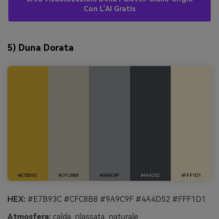
Con L’AI Gratis
5) Duna Dorata
HEX:
#E7B93C #CFC8B8 #9A9C9F #4A4D52 #FFF1D1
Atmosfera:
calda, rilassata, naturale