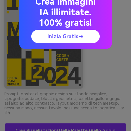
Crea immagini
IA illimitate.
100% gratis!
Inizia Gratis→
Prompt: poster di graphic design su sfondo semplice,
tipografia audace, blocchi geometrici, palette giallo e grigio
asfalto ad alto contrasto, layout moderno di tech meetup,
nessuna mano, nessun tavolo, nessuna scena fotografica --ar
3:4
Crea Visualizzazioni Della Palette Giallo Grigio