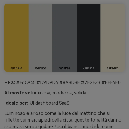
HEX:
#F6C945 #D9D9D6 #8A8D8F #2E2F33 #FFF6E0
Atmosfera:
luminosa, moderna, solida
Ideale per:
UI dashboard SaaS
Luminoso e arioso come la luce del mattino che si
riflette sui marciapiedi della città, queste tonalità danno
sicurezza senza gridare. Usa il bianco morbido come