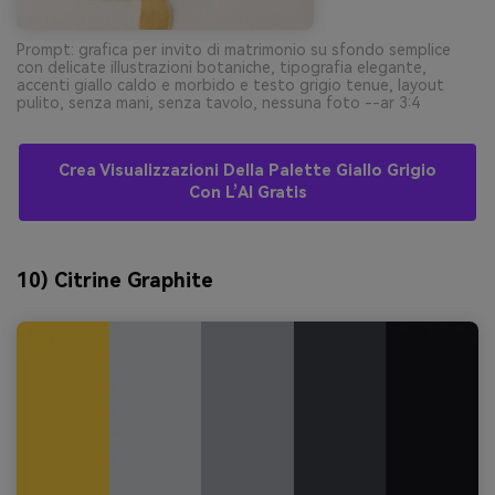
Prompt: grafica per invito di matrimonio su sfondo semplice
con delicate illustrazioni botaniche, tipografia elegante,
accenti giallo caldo e morbido e testo grigio tenue, layout
pulito, senza mani, senza tavolo, nessuna foto --ar 3:4
Crea Visualizzazioni Della Palette Giallo Grigio
Con L’AI Gratis
10) Citrine Graphite