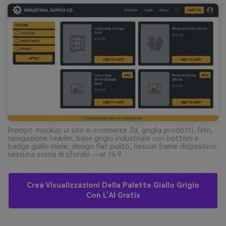
Prompt: mockup ui sito e-commerce 2d, griglia prodotti, filtri,
navigazione header, base grigio industriale con bottoni e
badge giallo miele, design flat pulito, nessun frame dispositivo,
nessuna scena di sfondo --ar 16:9
Crea Visualizzazioni Della Palette Giallo Grigio
Con L’AI Gratis