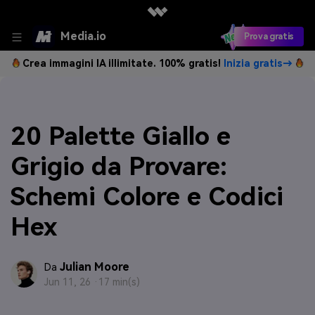
Media.io
Prova gratis
Crea immagini IA illimitate. 100% gratis!
Inizia gratis→
20 Palette Giallo e
Grigio da Provare:
Schemi Colore e Codici
Hex
Julian Moore
Da
Jun 11, 26 ·
17 min(s)