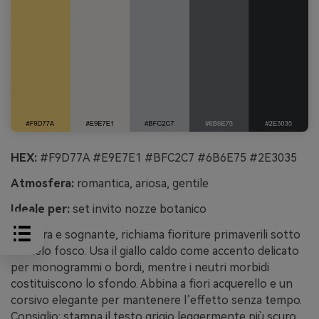
HEX:
#F9D77A #E9E7E1 #BFC2C7 #6B6E75 #2E3035
Atmosfera:
romantica, ariosa, gentile
Ideale per:
set invito nozze botanico
Leggera e sognante, richiama fioriture primaverili sotto
un cielo fosco. Usa il giallo caldo come accento delicato
per monogrammi o bordi, mentre i neutri morbidi
costituiscono lo sfondo. Abbina a fiori acquerello e un
corsivo elegante per mantenere l’effetto senza tempo.
Consiglio: stampa il testo grigio leggermente più scuro