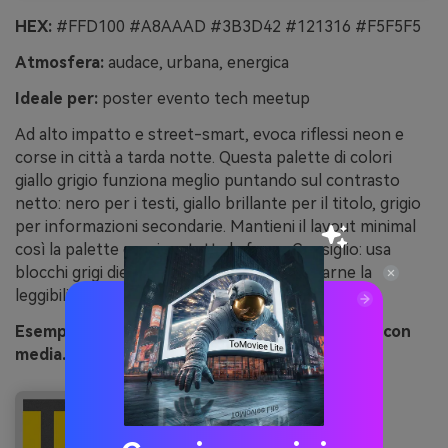
HEX:
#FFD100 #A8AAAD #3B3D42 #121316 #F5F5F5
Atmosfera:
audace, urbana, energica
Ideale per:
poster evento tech meetup
Ad alto impatto e street-smart, evoca riflessi neon e
corse in città a tarda notte. Questa palette di colori
giallo grigio funziona meglio puntando sul contrasto
netto: nero per i testi, giallo brillante per il titolo, grigio
per informazioni secondarie. Mantieni il layout minimal
così la palette esprime tutta la forza. Consiglio: usa
blocchi grigi dietro testi piccoli per migliorarne la
leggibilità su sfondi luminosi.
Esempio immagine di taxi sull’asfalto generato con
media.io