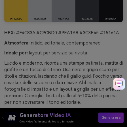
HEX:
#F4C83A #C9CBD0 #9EA1A8 #3C3E45 #15161A
Atmosfera:
nitido, editoriale, contemporaneo
Ideale per:
layout per servizio su rivista
Lucido e moderno, ricorda una stampa patinata, matita di
grafite e un tocco di citrino. Usa nero e grigio scuro per
titoli e citazioni, lasciando che il giallo guidi l’occhio verso
i marker delle sezioni o i dati chiave. Abbinalo a
fotografie di impatto e un layout a griglia per un effetto
premium. Consiglio: limita il giallo al 5-10% della pagina
per non sovrastare il tono editoriale.
Esempio d'immagine di citrine graphite generata con
Generatore Video IA
Genera ora
media.io
Crea video facilmente da testo o immagini