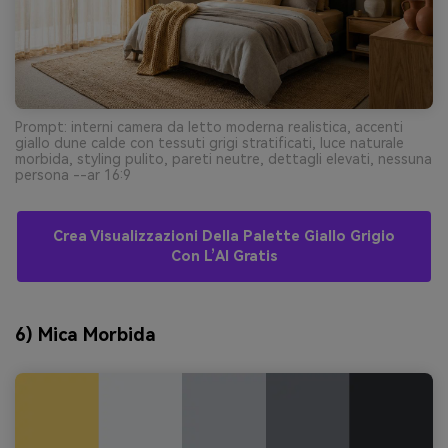
Prompt: interni camera da letto moderna realistica, accenti
giallo dune calde con tessuti grigi stratificati, luce naturale
morbida, styling pulito, pareti neutre, dettagli elevati, nessuna
persona --ar 16:9
Crea Visualizzazioni Della Palette Giallo Grigio
Con L’AI Gratis
6) Mica Morbida