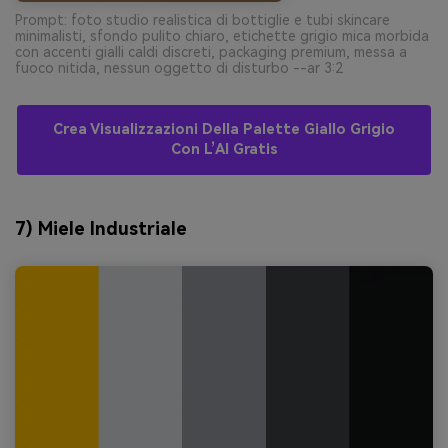
Prompt: foto studio realistica di bottiglie e tubi skincare
minimalisti, sfondo pulito chiaro, etichette grigio mica morbida
con accenti gialli caldi discreti, packaging premium, messa a
fuoco nitida, nessun oggetto di disturbo --ar 3:2
Crea Visualizzazioni Della Palette Giallo Grigio
Con L’AI Gratis
7) Miele Industriale