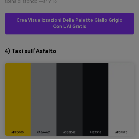
scena di sfondo --ar 9:16
Crea Visualizzazioni Della Palette Giallo Grigio
Con L’AI Gratis
4) Taxi sull’Asfalto