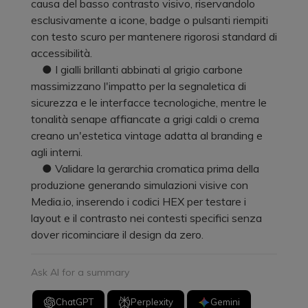
causa del basso contrasto visivo, riservandolo
esclusivamente a icone, badge o pulsanti riempiti
con testo scuro per mantenere rigorosi standard di
accessibilità.
● I gialli brillanti abbinati al grigio carbone
massimizzano l'impatto per la segnaletica di
sicurezza e le interfacce tecnologiche, mentre le
tonalità senape affiancate a grigi caldi o crema
creano un'estetica vintage adatta al branding e
agli interni.
● Validare la gerarchia cromatica prima della
produzione generando simulazioni visive con
Media.io, inserendo i codici HEX per testare i
layout e il contrasto nei contesti specifici senza
dover ricominciare il design da zero.
Ask AI for a summary
ChatGPT
Perplexity
Gemini