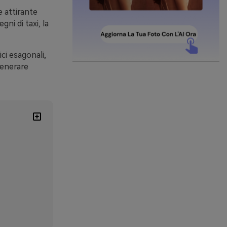
e attirante
gni di taxi, la
ci esagonali,
generare