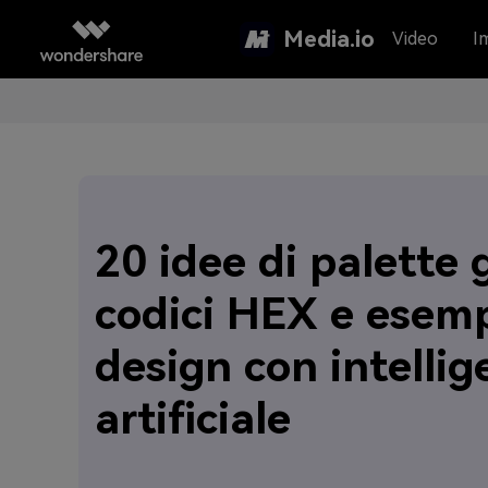
Media.io
Video
I
20 idee di palette g
codici HEX e esemp
design con intellig
artificiale