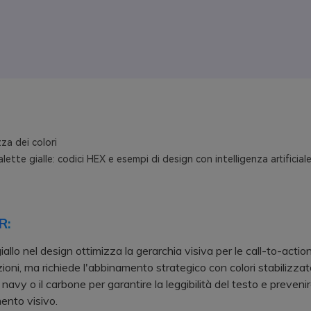
za dei colori
alette gialle: codici HEX e esempi di design con intelligenza artificial
R:
iallo nel design ottimizza la gerarchia visiva per le call-to-action
ioni, ma richiede l'abbinamento strategico con colori stabilizzato
 navy o il carbone per garantire la leggibilità del testo e preveni
mento visivo.