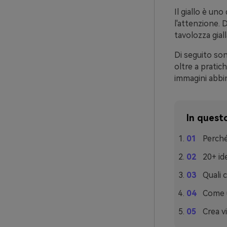
Il giallo è un
l'attenzione. D
tavolozza gia
Di seguito son
oltre a pratic
immagini abbin
In questo
Perché
20+ ide
Quali 
Come ut
Crea vi