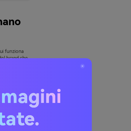
onano
ui funziona
 del brand che
un layout e
 e moderne, la
mmagini
turazione
razione per il
itate.
gialle includono
emosi-per