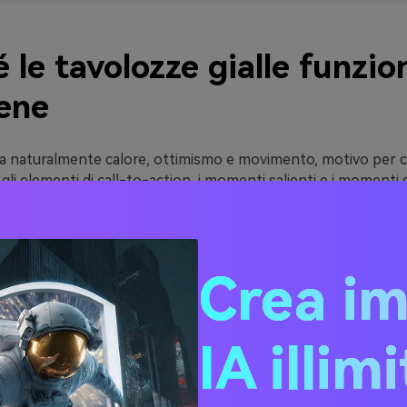
 le tavolozze gialle funzi
bene
ala naturalmente calore, ottimismo e movimento, motivo per c
gli elementi di call-to-action, i momenti salienti e i momenti
attenzione rapida. Anche piccole quantità possono sollevare 
erarchia visiva.
datta anche a molti stili: le tonalità limonose sembrano fresche
Crea i
a sembrano patrimonio e artigianale, mentre i gialli ad alta sa
i e urbani. La chiave è scegliere la giusta temperatura e satu
IA illim
o può essere intenso su grandi superfici, le migliori tavolozze 
-navi profonde, carboni, verdi attenuati o bianchi spazzati cr
eggibilità e mantenere la sensazione di design premium.