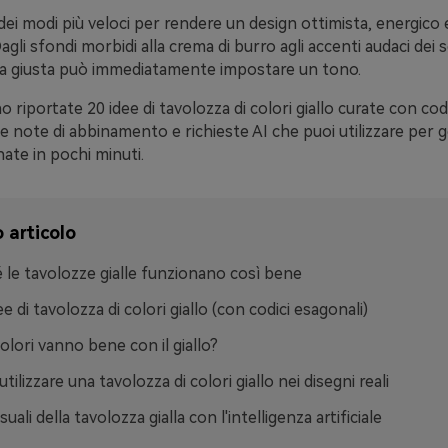
o dei modi più veloci per rendere un design ottimista, energico 
agli sfondi morbidi alla crema di burro agli accenti audaci dei se
lla giusta può immediatamente impostare un tono.
o riportate 20 idee di tavolozza di colori giallo curate con codi
he note di abbinamento e richieste AI che puoi utilizzare per 
ate in pochi minuti.
 articolo
 le tavolozze gialle funzionano così bene
e di tavolozza di colori giallo (con codici esagonali)
colori vanno bene con il giallo?
ilizzare una tavolozza di colori giallo nei disegni reali
suali della tavolozza gialla con l'intelligenza artificiale