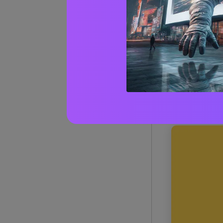
20+ id
(con c
1) agru