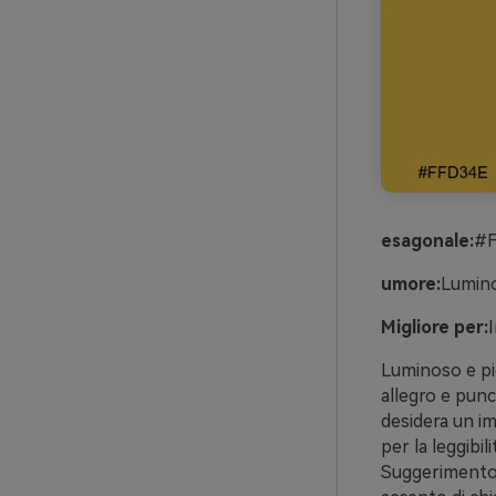
esagonale:
#F
umore:
Lumino
Migliore per:
I
Luminoso e pic
allegro e punc
desidera un imp
per la leggibi
Suggerimento: 