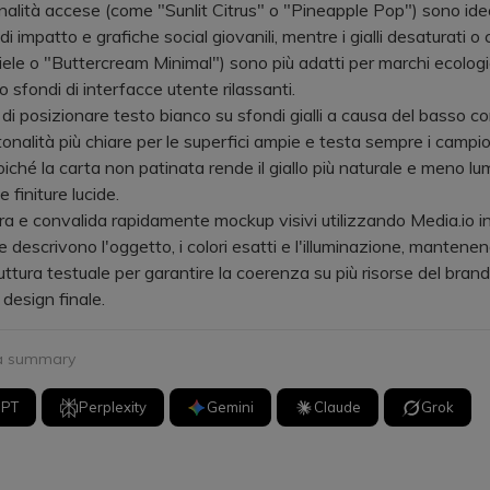
ità accese (come "Sunlit Citrus" o "Pineapple Pop") sono idea
di impatto e grafiche social giovanili, mentre i gialli desaturati o
ele o "Buttercream Minimal") sono più adatti per marchi ecologic
 o sfondi di interfacce utente rilassanti.
 posizionare testo bianco su sfondi gialli a causa del basso co
 tonalità più chiare per le superfici ampie e testa sempre i campio
iché la carta non patinata rende il giallo più naturale e meno l
e finiture lucide.
e convalida rapidamente mockup visivi utilizzando Media.io i
 descrivono l'oggetto, i colori esatti e l'illuminazione, mantenen
uttura testuale per garantire la coerenza su più risorse del brand
 design finale.
 a summary
GPT
Perplexity
Gemini
Claude
Grok