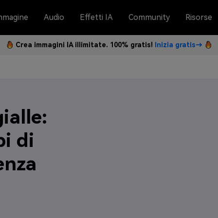
mmagine
Audio
Effetti IA
Community
Risorse
Crea immagini IA illimitate. 100% gratis!
Inizia gratis→
ialle:
i di
enza