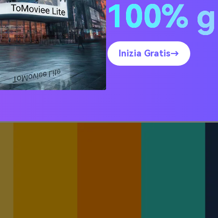
100% g
ee di tavolozza di colori gi
odici esagonali)
Inizia Gratis→
mi illuminati dal sole