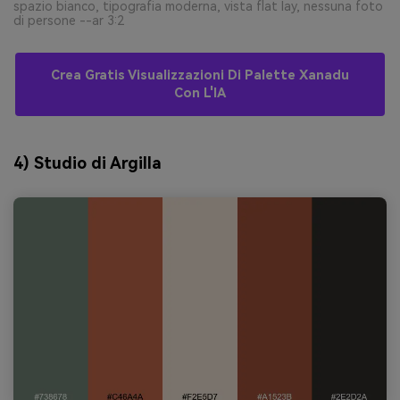
spazio bianco, tipografia moderna, vista flat lay, nessuna foto
di persone --ar 3:2
Crea Gratis Visualizzazioni Di Palette Xanadu
Con L'IA
4) Studio di Argilla