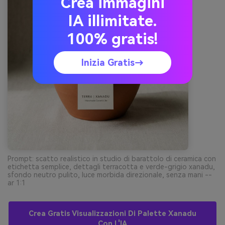
Crea immagini
IA illimitate.
100% gratis!
Inizia Gratis→
Prompt: scatto realistico in studio di barattolo di ceramica con
etichetta semplice, dettagli terracotta e verde-grigio xanadu,
sfondo neutro pulito, luce morbida direzionale, senza mani --
ar 1:1
Crea Gratis Visualizzazioni Di Palette Xanadu
Con L'IA