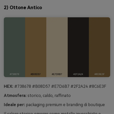
2) Ottone Antico
HEX:
#738678 #B08D57 #E7D6B7 #2F2A24 #8C6E3F
Atmosfera:
storico, caldo, raffinato
Ideale per:
packaging premium e branding di boutique
Il calore storico emerge come metallo invecchiato e