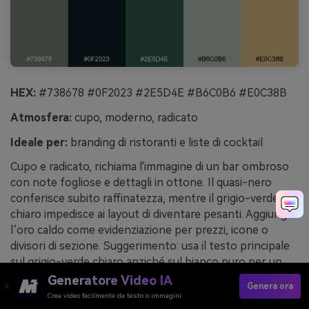
HEX:
#738678 #0F2023 #2E5D4E #B6C0B6 #E0C38B
Atmosfera:
cupo, moderno, radicato
Ideale per:
branding di ristoranti e liste di cocktail
Cupo e radicato, richiama l'immagine di un bar ombroso
con note fogliose e dettagli in ottone. Il quasi-nero
conferisce subito raffinatezza, mentre il grigio-verde
chiaro impedisce ai layout di diventare pesanti. Aggiungi
l’oro caldo come evidenziazione per prezzi, icone o
divisori di sezione. Suggerimento: usa il testo principale
sul grigio-verde chiaro anziché sul bianco puro per un
effetto più morbido.
Generatore Video IA
Genera ora
Crea video facilmente da testo o immagini
Esempio di immagine di erbario urbano generata con