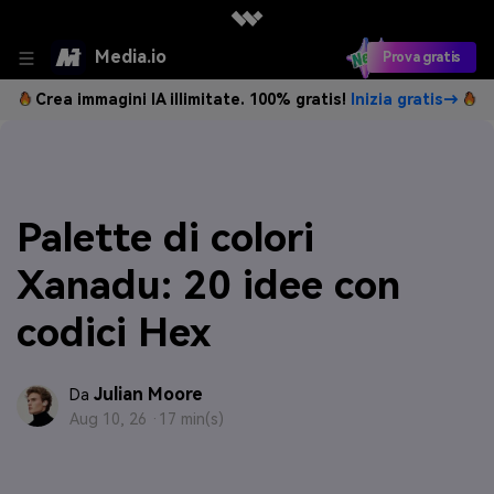
Media.io
Prova gratis
Crea immagini IA illimitate. 100% gratis!
Inizia gratis→
Palette di colori
Xanadu: 20 idee con
codici Hex
Julian Moore
Da
Aug 10, 26 ·
17 min(s)