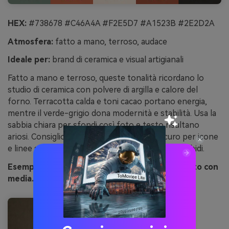
HEX:
#738678 #C46A4A #F2E5D7 #A1523B #2E2D2A
Atmosfera:
fatto a mano, terroso, audace
Ideale per:
brand di ceramica e visual artigianali
Fatto a mano e terroso, queste tonalità ricordano lo
studio di ceramica con polvere di argilla e calore del
forno. Terracotta calda e toni cacao portano energia,
mentre il verde-grigio dona modernità e stabilità. Usa la
sabbia chiara per sfondi così foto e testo risultano
ariosi. Consiglio d'uso: usa il marrone più scuro per icone
e linee sottili per non sovrastare i neutri più morbidi.
Esempio di immagine di studio di argilla generato con
media.io