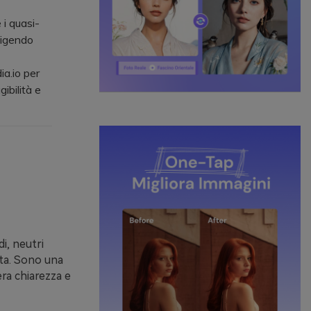
 i quasi-
iligendo
a.io per
ibilità e
di, neutri
ta. Sono una
era chiarezza e