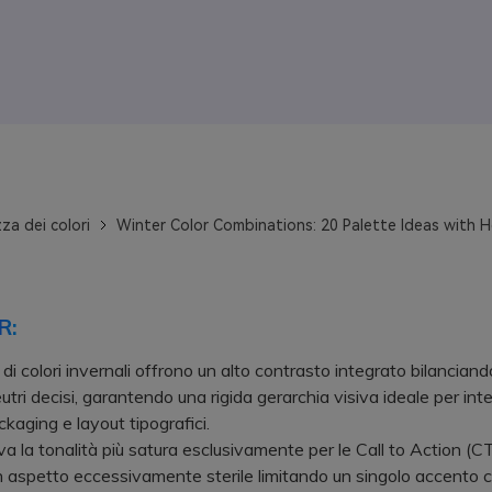
za dei colori
Winter Color Combinations: 20 Palette Ideas with 
R:
di colori invernali offrono un alto contrasto integrato bilanciand
eutri decisi, garantendo una rigida gerarchia visiva ideale per int
ckaging e layout tipografici.
la tonalità più satura esclusivamente per le Call to Action (C
n aspetto eccessivamente sterile limitando un singolo accento c