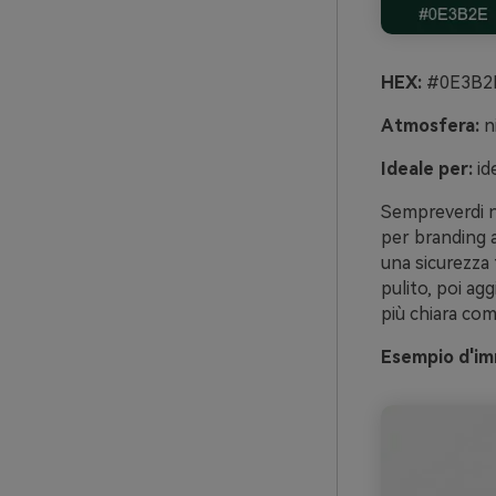
HEX:
#0E3B2E
Atmosfera:
ni
Ideale per:
id
Sempreverdi ni
per branding a
una sicurezza 
pulito, poi ag
più chiara com
Esempio d'im