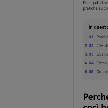
Di seguito tro
pratiche su con
In questo
Perché
20+ id
Quali 
Come u
Crea i
Perché
così 