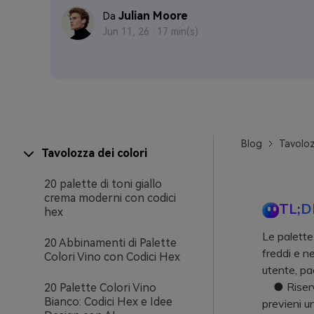
Julian Moore
Da
Jun 11, 26 ·
17 min(s)
Blog
Tavoloz
Tavolozza dei colori
20 palette di toni giallo
crema moderni con codici
TL;D
hex
Le palette 
20 Abbinamenti di Palette
freddi e n
Colori Vino con Codici Hex
utente, pa
● Riserva 
20 Palette Colori Vino
Bianco: Codici Hex e Idee
previeni u