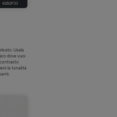
licato. Usala
gico dove vuoi
 contrasto
eni la tonalità
anti.