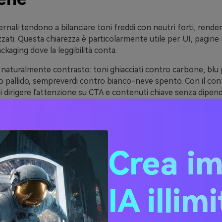
ernali tendono a bilanciare toni freddi con neutri forti, rende
izzati. Questa chiarezza è particolarmente utile per UI, pagine 
ckaging dove la leggibilità conta.
naturalmente contrasto: toni ghiacciati contro carbone, blu
o pallido, sempreverdi contro bianco-neve spento. Con il con
i dirigere l'attenzione su CTA e contenuti chiave senza dipend
hemi di colori invernali possono passare da minimalista a accog
menti negli accenti: aggiungi mirtillo rosso o rame per calore
 nebbiosi e monocromatici per un look moderno ed editoriale
Crea i
ee per palette di colori inv
IA illim
codici HEX)