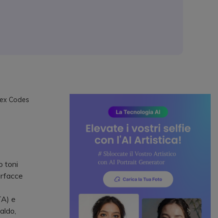
Hex Codes
o toni
erfacce
TA) e
aldo,