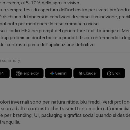
o crema, al 5-10% dello spazio visivo.
 sempre test di copertura dell'inchiostro per i verdi profondi e
é rischiano di fondersi in condizioni di scarsa illuminazione, pred
patinata per mantenere la resa cromatica ariosa.
i i codici HEX nei prompt del generatore text-to-image di Medi
up preliminari di interfacce o prodotti fisici, confermando la legg
o del contrasto prima dell'applicazione definitiva.
 a summary
GPT
Perplexity
Gemini
Claude
Grok
olori invernali sono per natura nitide: blu freddi, verdi profon
i scuri ad alto contrasto che trasmettono modernità immedia
ile per branding, UI, packaging e grafica social quando si desid
ranquilla.