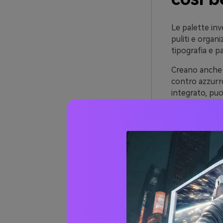
Le palette inv
puliti e organ
tipografia e pa
Creano anche 
contro azzurr
integrato, puo
accesi.
Infine, gli sc
piccoli cambia
mantieni toni
20+ id
(con 