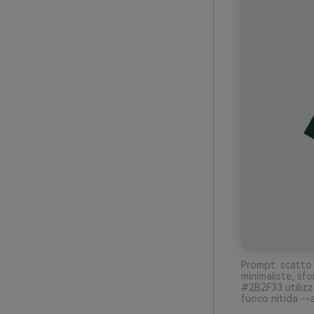
Prompt: scatto 
minimaliste, sf
#2B2F33 utilizza
fuoco nitida --a