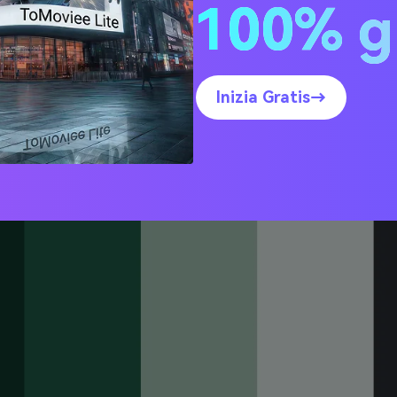
100% g
 ghiacciato
Inizia Gratis→