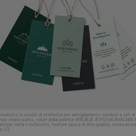
realistico in studio di etichette per abbigliamento outdoor e set di
ondo chiaro pulito, colori della palette #0E3B2E #1F5D4A #A8C6B8
ti per carta e inchiostro, texture opaca di alta qualità, senza acce
r 3:2