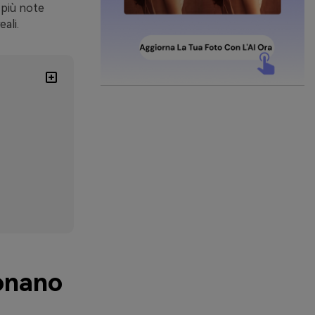
 più note
ali.
ionano