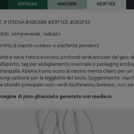
 #1F5D4A #A8C6B8 #E9F1EE #2B2F33
tido, sempreverde, radicato
entità di marchi outdoor e etichette pendenti
tidi e neve fresca evocano profondi verdi ancorati dal gelo de
ll'aperto, tag per abbigliamento invernale o packaging ecolo
tranquilla. Abbina il pino scuro al neutro menta chiaro per un
giungi carbone per la leggibilità del testo. Suggerimento: manti
e sfondo principale così i verdi risulteranno luminosi, non pes
magine di pino ghiacciato generato con media.io