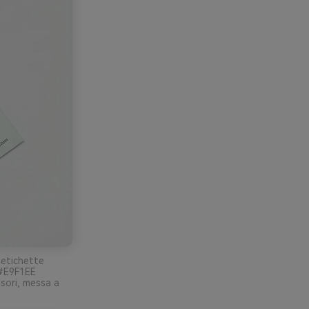
 etichette
 #E9F1EE
ssori, messa a