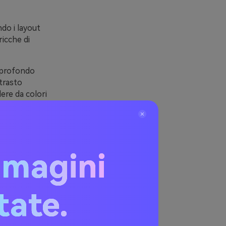
ndo i layout
ricche di
 profondo
trasto
ere da colori
liente con
, oppure
.
mmagini
ernali
itate.