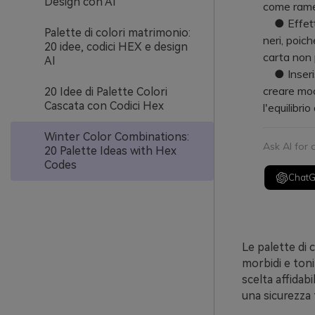
Design con AI
come rame 
● Effettua
Palette di colori matrimonio:
neri, poich
20 idee, codici HEX e design
carta non 
AI
● Inserisc
creare mock
20 Idee di Palette Colori
Cascata con Codici Hex
l'equilibri
Winter Color Combinations:
Ask AI for
20 Palette Ideas with Hex
Codes
Chat
Le palette di c
morbidi e ton
scelta affidab
una sicurezza t