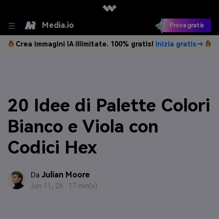
Media.io
Prova gratis
Crea immagini IA illimitate. 100% gratis!
Inizia gratis→
20 Idee di Palette Colori
Bianco e Viola con
Codici Hex
Julian Moore
Da
Jun 11, 26 ·
17 min(s)