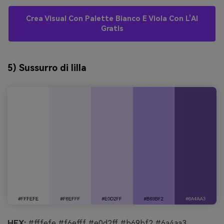
Crea Visual Con Palette Bianco E Viola Con L’AI
Gratis
5) Sussurro di lilla
HEX:
#fffefe #f6efff #e0d2ff #b69bf2 #6a4aa3