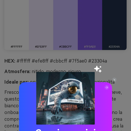
HEX:
#ffffff #efe8ff #cbbcff #7f5ae0 #23304a
Atmosfera:
nitido, moderno, sicuro
Ideale per:
onboarding app e highlight funzionalità
Fresco e moderno come cristalli di ametista sulla neve,
questo set è tecnologico e rilassante. Come palette
bianco e viola, funziona bene nelle schermate di
onboarding dove spazi bianchi e gerarchia migliorano la
comprensione. Abbinare il blu navy a pulsanti viola crea
contrasto e accessibilità nelle UI. Consiglio d’uso: usa la