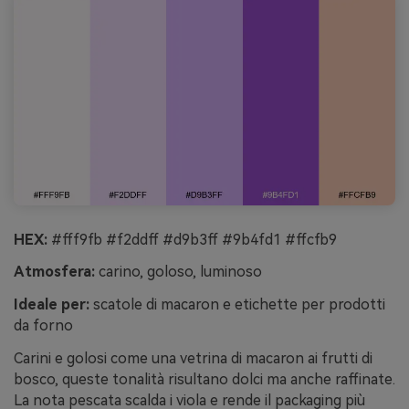
HEX:
#fff9fb #f2ddff #d9b3ff #9b4fd1 #ffcfb9
Atmosfera:
carino, goloso, luminoso
Ideale per:
scatole di macaron e etichette per prodotti
da forno
Carini e golosi come una vetrina di macaron ai frutti di
bosco, queste tonalità risultano dolci ma anche raffinate.
La nota pescata scalda i viola e rende il packaging più