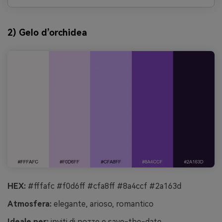
2) Gelo d’orchidea
HEX:
#fffafc #f0d6ff #cfa8ff #8a4ccf #2a163d
Atmosfera:
elegante, arioso, romantico
Ideale per:
inviti di nozze e save-the-date