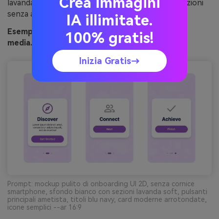
Crea immagini
lavanda più chiara come sfondo per separare le sezioni
senza aggiungere divisori.
IA illimitate.
Esempio visivo di neve ametista generato con
100% gratis!
media.io
Inizia Gratis→
Prompt: mockup pulito di onboarding UI 2D, senza cornice
smartphone, sfondo bianco con sezioni lavanda soft, pulsanti
principali ametista, titoli blu navy, card moderne arrotondate,
icone semplici --ar 16:9