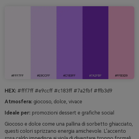
HEX:
#fff7ff #e9ccff #c183ff #7a2fbf #ffb3d9
Atmosfera:
giocoso, dolce, vivace
Ideale per:
promozioni dessert e grafiche social
Giocoso e dolce come una pallina di sorbetto ghiacciato,
questi colori sprizzano energia amichevole. L’accento
rosa caldo impedisce ai viola di diventare troppo formali