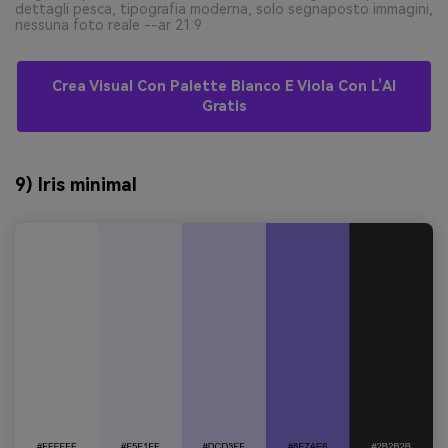
dettagli pesca, tipografia moderna, solo segnaposto immagini,
nessuna foto reale --ar 21:9
Crea Visual Con Palette Bianco E Viola Con L’AI
Gratis
9) Iris minimal