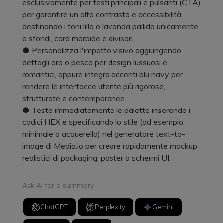
esclusivamente per testi principali e pulsanti (CTA)
per garantire un alto contrasto e accessibilità,
destinando i toni lilla o lavanda pallida unicamente
a sfondi, card morbide e divisori.
● Personalizza l'impatto visivo aggiungendo
dettagli oro o pesca per design lussuosi e
romantici, oppure integra accenti blu navy per
rendere le interfacce utente più rigorose,
strutturate e contemporanee.
● Testa immediatamente le palette inserendo i
codici HEX e specificando lo stile (ad esempio,
minimale o acquerello) nel generatore text-to-
image di Media.io per creare rapidamente mockup
realistici di packaging, poster o schermi UI.
Ask AI for a summary
ChatGPT
Perplexity
Gemini