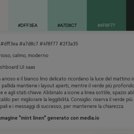
#dff3ea #a7d8c7 #4f8f77 #2f3a35
rioso, calmo, moderno
shboard UI saas
 arioso e il bianco lino delicato ricordano la luce del mattino 
e pallida mantiene i layout aperti, mentre il verde più profondo
ne e agli stati chiave. Abbinalo a icone a linea sottile, spazio 
 caldo per migliorare la leggibilità. Consiglio: riserva il verde più
ipali e i messaggi di successo, per mantenere la chiarezza.
mmagine "mint linen" generato con media.io