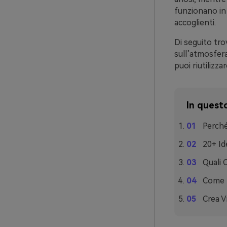
funzionano in 
accoglienti.
Di seguito tro
sull’atmosfer
puoi riutilizz
In questo
Perché
20+ Id
Quali 
Come U
Crea V