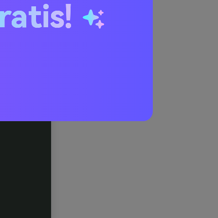
ianco
ratis!