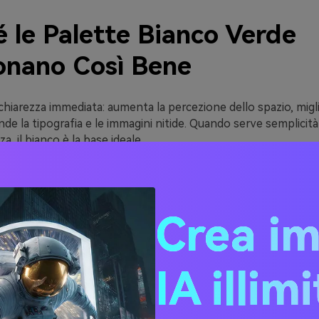
 le Palette Bianco Verde
onano Così Bene
 chiarezza immediata: aumenta la percezione dello spazio, migli
rende la tipografia e le immagini nitide. Quando serve semplici
, il bianco è la base ideale.
nge emozione e significato—freschezza, crescita, calma, salute
onda della sfumatura. I verdi salvia delicati risultano raffinati 
primavera vivaci sono energici e digitali.
Crea i
ianco + verde è facile da scalare: il bianco gestisce sfondi e s
iniscono sezioni e componenti e i verdi scuri offrono contras
ne e CTA.
IA illim