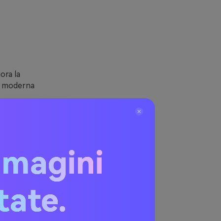
ora la
tà moderna
, valori
e silenziosi,
mmagini
uperfici, i
to accessibile
itate.