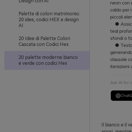
Design con AI
neon con a
caldo per i
Palette di colori matrimonio:
piccoli el
20 idee, codici HEX e design
● Assicura
AI
teal profo
sfondi o f
20 Idee di Palette Colori
Cascata con Codici Hex
● Testa la
generando 
20 palette moderne bianco
clausole c
e verde con codici Hex
iterazioni 
Ask AI for
Chat
Il bianco e il
ariosi, mentre