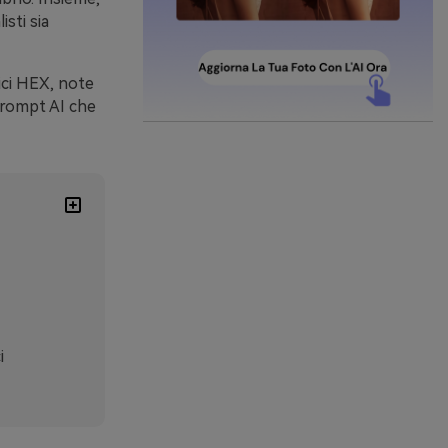
sti sia
ici HEX, note
prompt AI che
i