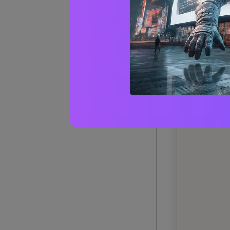
20+ Id
Verde
1) Mint