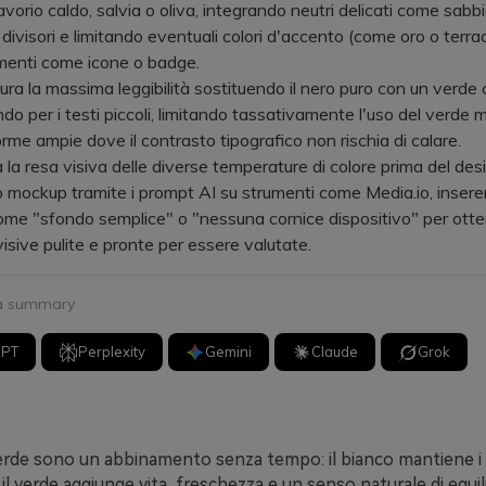
vorio caldo, salvia o oliva, integrando neutri delicati come sabbi
 divisori e limitando eventuali colori d'accento (come oro o terra
ementi come icone o badge.
 la massima leggibilità sostituendo il nero puro con un verde
ndo per i testi piccoli, limitando tassativamente l'uso del verde 
orme ampie dove il contrasto tipografico non rischia di calare.
 resa visiva delle diverse temperature di colore prima del desi
mockup tramite i prompt AI su strumenti come Media.io, inser
ome "sfondo semplice" o "nessuna cornice dispositivo" per ott
visive pulite e pronte per essere valutate.
 a summary
GPT
Perplexity
Gemini
Claude
Grok
 verde sono un abbinamento senza tempo: il bianco mantiene i l
 il verde aggiunge vita, freschezza e un senso naturale di equil