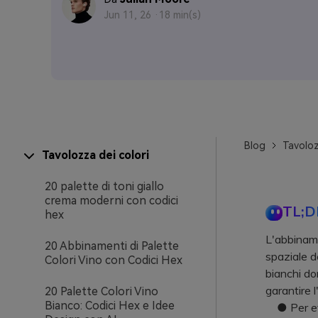
Jun 11, 26 ·
18 min(s)
Blog
Tavoloz
Tavolozza dei colori
20 palette di toni giallo
crema moderni con codici
TL;D
hex
L'abbiname
20 Abbinamenti di Palette
spaziale d
Colori Vino con Codici Hex
bianchi dom
garantire l
20 Palette Colori Vino
Bianco: Codici Hex e Idee
● Per evit