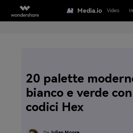
Media.io
Video
I
20 palette modern
bianco e verde con
codici Hex
Julian Moore
Da