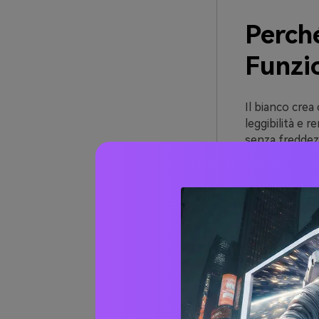
Perché
Funzi
Il bianco crea
leggibilità e 
senza freddezza
Il verde aggiu
ecologici—a sec
mentre i verdi 
Come sistema, b
verdi medi def
per testo, ico