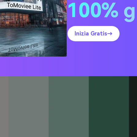
ee per Palette di Colori B
100% g
 (con Codici HEX)
Inizia Gratis→
 Linen