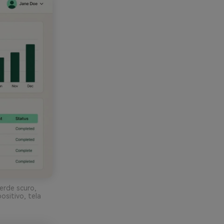
erde scuro,
ositivo, tela