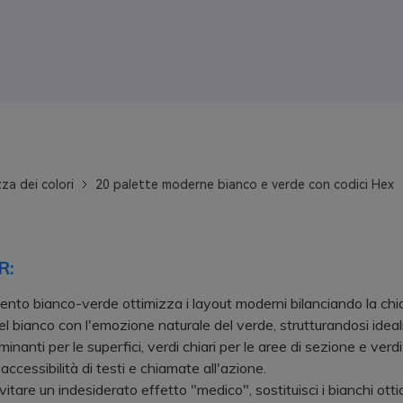
za dei colori
20 palette moderne bianco e verde con codici Hex
R:
nto bianco-verde ottimizza i layout moderni bilanciando la ch
el bianco con l'emozione naturale del verde, strutturandosi ide
inanti per le superfici, verdi chiari per le aree di sezione e verdi
'accessibilità di testi e chiamate all'azione.
are un indesiderato effetto "medico", sostituisci i bianchi ottici