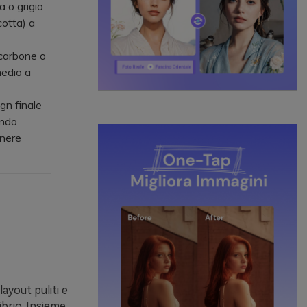
a o grigio
cotta) a
 carbone o
medio a
gn finale
endo
enere
ayout puliti e
ibrio. Insieme,