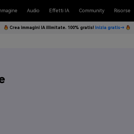
mmagine
Audio
Effetti IA
Community
Risorse
Crea immagini IA illimitate. 100% gratis!
Inizia gratis→
e