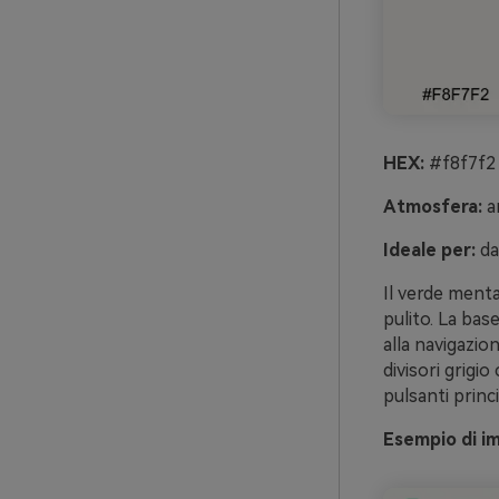
HEX:
#f8f7f2 
Atmosfera:
a
Ideale per:
da
Il verde menta
pulito. La bas
alla navigazio
divisori grigio
pulsanti princ
Esempio di i