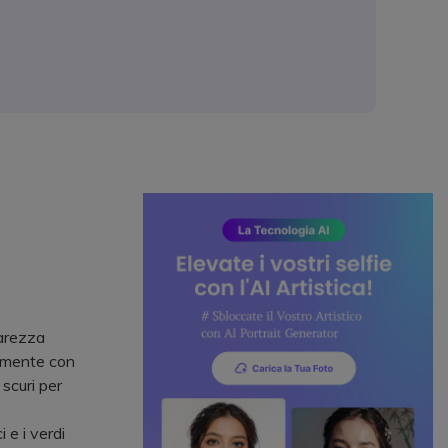
iarezza
almente con
 scuri per
 e i verdi