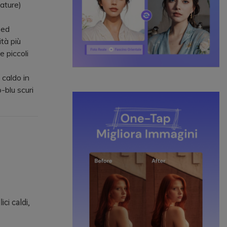
ature)
 ed
tà più
 piccoli
 caldo in
-blu scuri
ci caldi,