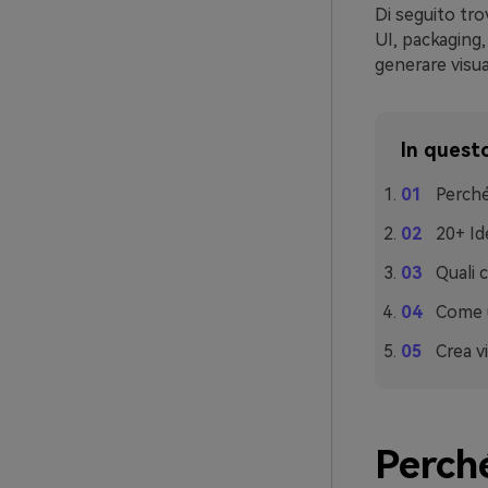
Di seguito tro
UI, packaging,
generare visua
In questo
Perché
20+ Id
Quali 
Come u
Crea v
Perché