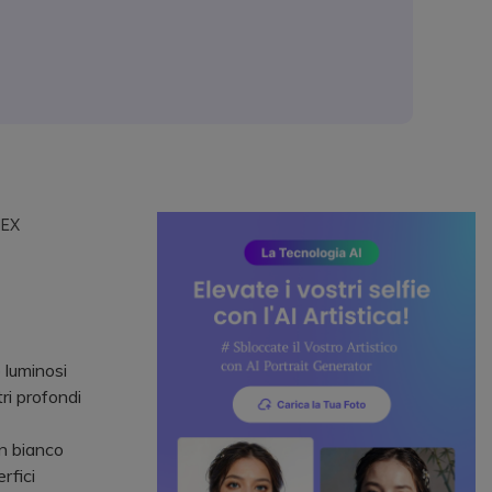
HEX
 luminosi
ri profondi
un bianco
rfici