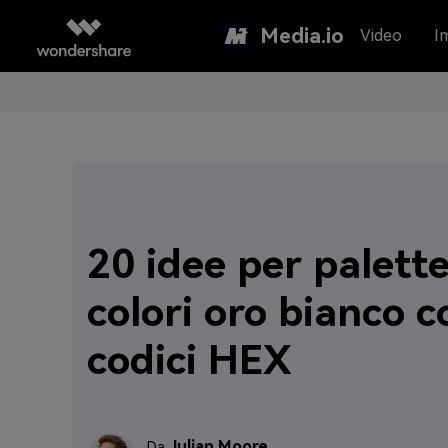
Media.io
Video
I
20 idee per palette
colori oro bianco c
codici HEX
Julian Moore
Da