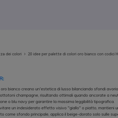
za dei colori
20 idee per palette di colori oro bianco con codici 
R:
 oro bianco creano un'estetica di lusso bilanciando sfondi avorio
sottotoni champagne, risultando ottimali quando ancorate a neut
ne o blu navy per garantire la massima leggibilità tipografica.
are un indesiderato effetto visivo "giallo" o piatto, mantieni 
to come sfondo principale, applica il beige-dorato solo sulle supe