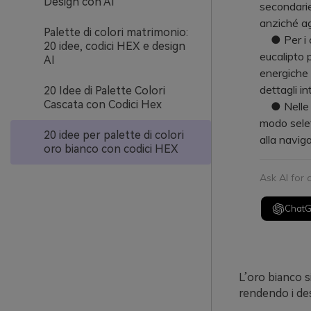
Design con AI
secondarie
anziché agg
Palette di colori matrimonio:
● Per i co
20 idee, codici HEX e design
eucalipto 
AI
energiche 
dettagli int
20 Idee di Palette Colori
Cascata con Codici Hex
● Nelle app
modo selett
20 idee per palette di colori
alla navig
oro bianco con codici HEX
Ask AI for
Chat
L’oro bianco si
rendendo i desi