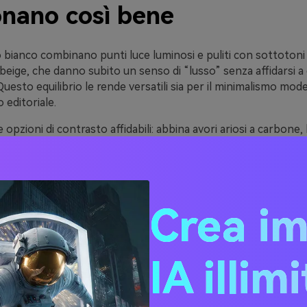
onano così bene
 bianco combinano punti luce luminosi e puliti con sottotoni 
ige, che danno subito un senso di “lusso” senza affidarsi a 
Questo equilibrio le rende versatili sia per il minimalismo mo
o editoriale.
opzioni di contrasto affidabili: abbina avori ariosi a carbone,
er testi e navigazione, ottenendo un aspetto raffinato e leggib
schermo.
e è delicato, le tonalità oro bianco valorizzano la fotografia di
le e le texture naturali—aiutando il design a restare armonio
Crea i
se.
IA illim
ee di palette colore Oro B
codici HEX)