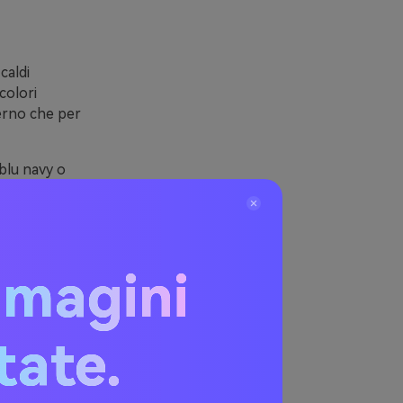
caldi
colori
derno che per
 blu navy o
ile sia su
 prodotto, i
so anche con
mmagini
itate.
ianco