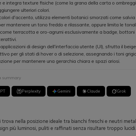
 e integra texture fisiche (come la grana della carta o ombreggi
iungere ulteriori colori.
lori d'accento, utilizza elementi botanici smorzati come salvia
per mantenere un tono freddo e rilassante, oppure limita le tonali
come terracotta e oro-agrumi esclusivamente a badge, bottoni e
erattivi.
licazioni di design dell'interfaccia utente (UI), sfrutta il beige
ivo per gli stati di hover o di selezione, assegnando i toni grigio
azione per mantenere una gerarchia chiara e spazi ariosi.
 a summary
GPT
Perplexity
Gemini
Claude
Grok
 trova nella posizione ideale tra bianchi freschi e neutri metalli
gn più luminosi, puliti e raffinati senza risultare troppo lucidi.