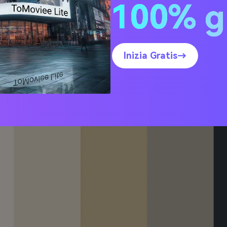
100% g
ellana dorata
Inizia Gratis→