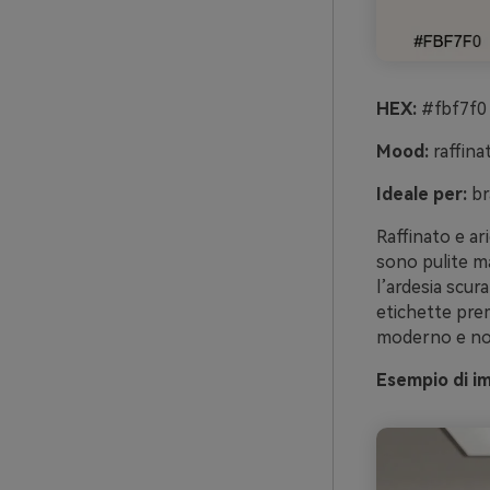
HEX:
#fbf7f0
Mood:
raffina
Ideale per:
br
Raffinato e ar
sono pulite m
l’ardesia scur
etichette prem
moderno e no
Esempio di i