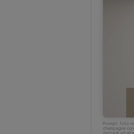
Prompt: foto rea
champagne con s
dettagli ad alta