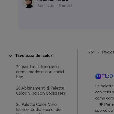
Jun 11, 26 ·
18 min(s)
Blog
Tavoloz
Tavolozza dei colori
20 palette di toni giallo
crema moderni con codici
TL;D
hex
Le palette
20 Abbinamenti di Palette
con caldi 
Colori Vino con Codici Hex
come carbo
● Per evit
20 Palette Colori Vino
Bianco: Codici Hex e Idee
sporco puli