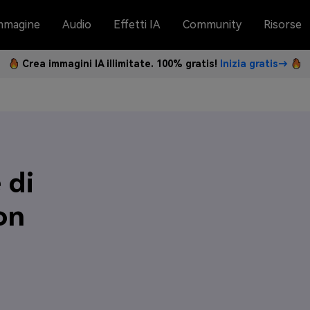
mmagine
Audio
Effetti IA
Community
Risorse
Crea immagini IA illimitate. 100% gratis!
Inizia gratis→
 di
on