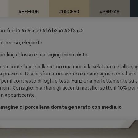
 #efe6d6 #d9c6a0 #b9b2a6 #2f3a43
to, arioso, elegante
anding di lusso e packaging minimalista
ioso come la porcellana con una morbida velatura metallica, q
a preziose. Usa le sfumature avorio e champagne come base, 
a per il contrasto di loghi e testi. Funziona perfettamente su
ium. Consiglio: mantieni gli accenti metallici sotto il 10% per
n appariscente.
mmagine di porcellana dorata generato con media.io