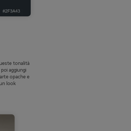
ueste tonalità
poi aggiungi
 carte opache e
 un look