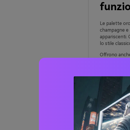
funzi
Le palette oro
champagne e be
appariscenti. 
lo stile classic
Offrono anche 
grigio scuro p
carta che su 
Poiché il calor
toni della pel
immagini diver
20+ Id
(con 