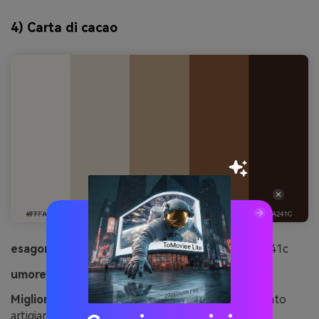
4) Carta di cacao
esagonale:
#fffaf3#eadfce#c6aa8c#8a5c3c#3a241c
umore:
Artigianale, a terra, caldo
Migliore per:
progettazione di involucro di cioccolato
artigianale