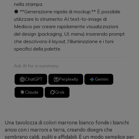
nella stampa.
● **Generazione rapida di mockup:** È possibile
utilizzare lo strumento AI text-to-image di
Media.io per creare rapidamente visualizzazioni
del design (packaging, UI, menu) inserendo prompt
che descrivono il layout, l'illuminazione e i toni
specifici della palette.
Ask AI for a summary
ChatGPT
Perplexity
Gemini
Claude
Grok
Una tavolozza di colori marrone bianco fonde i bianchi
ariosi con i marroni a terra, creando disegni che
sembrano caldi, puliti e affidabili. È un modo semplice per