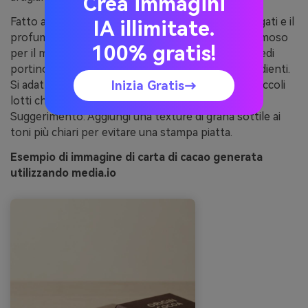
Crea immagini
Fatto a mano e a terra, come involucri di carta piegati e il
IA illimitate.
profumo di puntini di cacao. Mantieni il bianco cremoso
100% gratis!
per il marchio del marchio e lascia che i marroni medi
portino il lavoro del modello e i blocchi degli ingredienti.
Si adatta a imballaggi, etichette e set regalo per piccoli
Inizia Gratis→
lotti che necessitano di un aspetto artigianale.
Suggerimento: Aggiungi una texture di grana sottile ai
toni più chiari per evitare una stampa piatta.
Esempio di immagine di carta di cacao generata
utilizzando media.io