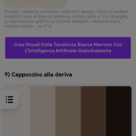
Prompt: ceramica workshop volantino design, titolo in audace,
semplici icone di linea di ceramica, crema calda e toni di argilla,
progettazione grafica su sfondo semplice, nessuna mano,
nessun tavolo- -ar 9:16
Crea Visuali Della Tavolozza Bianca Marrone Con
L'intelligenza Artificiale Gratuitamente
9) Cappuccino alla deriva