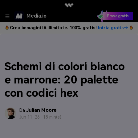
Media.io
Prova gratis
Crea immagini IA illimitate. 100% gratis!
Inizia gratis→
Schemi di colori bianco
e marrone: 20 palette
con codici hex
Julian Moore
Da
Jun 11, 26 ·
18 min(s)