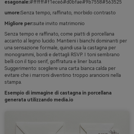
esagonale:
#ffffff#f1ece6#d0bfae#9b7558#563525
umore:
Senza tempo, raffinato, morbido contrasto
Migliore per:
suite invito matrimonio
Senza tempo e raffinato, come piatti di porcellana
accanto al legno lucido. Mantieni i bianchi dominanti per
una sensazione formale, quindi usa la castagna per
monogrammi, bordi e dettagli RSVP. I toni sembrano
belli con il tipo serif, goffratura e liner busta.
Suggerimento: scegliere una carta bianca calda per
evitare che i marroni diventino troppo arancioni nella
stampa.
Esempio di immagine di castagna in porcellana
generata utilizzando media.io