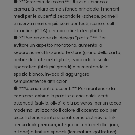
● **Gerarchia dei colori:** Utilizza il bianco o
crema più chiaro come sfondo principale, i marroni
medi per le superfici secondarie (schede, pannelli)
e riserva i marroni più scuri per testi, icone e call-
to-action (CTA) per garantire la leggibilità.
● **Prevenzione del design "piatto":** Per
evitare un aspetto monotono, aumenta la
separazione utilizzando texture (grana della carta,
ombre delicate nel digitale), variando la scala
tipografica (titoli più grandi) e aumentando lo
spazio bianco, invece di aggiungere
semplicemente altri colori.
● **Abbinamenti e accenti:** Per mantenere la
coesione, abbina la palette a grigi caldi, verdi
attenuati (salvia, oliva) o blu polverosi per un tocco
moderno, utilizzando il colore di accento solo per
piccoli elementi intenzionali come distintivi o link;
per un look premium, integra accenti metallici (oro,
ottone) o finiture speciali (laminatura, goffratura)