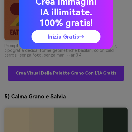
Crea immagini
IA illimitate.
100% gratis!
Inizia Gratis→
Prompt: poster grafico per ristorante su sfondo semplice,
tipografia decisa, forme geometriche basilari, colori caldi
terrosi, senza foto, senza mani --ar 3:4
Crea Visual Della Palette Grano Con L’IA Gratis
5) Calma Grano e Salvia