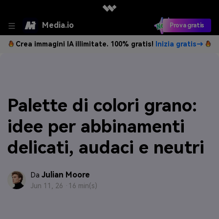
Media.io
Prova gratis
Crea immagini IA illimitate. 100% gratis!
Inizia gratis→
Palette di colori grano:
idee per abbinamenti
delicati, audaci e neutri
Julian Moore
Da
Jun 11, 26 ·
16 min(s)