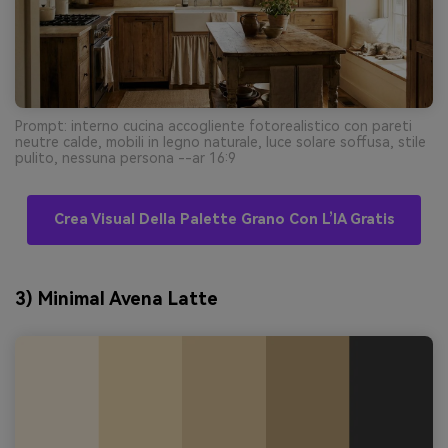
Prompt: interno cucina accogliente fotorealistico con pareti
neutre calde, mobili in legno naturale, luce solare soffusa, stile
pulito, nessuna persona --ar 16:9
Crea Visual Della Palette Grano Con L’IA Gratis
3) Minimal Avena Latte