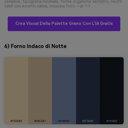
semplice, tipografia minimale, forme organiche astratte, neutri
caldi con accenti salvia, nessuna foto --ar 1:1
Crea Visual Della Palette Grano Con L’IA Gratis
6) Forno Indaco di Notte