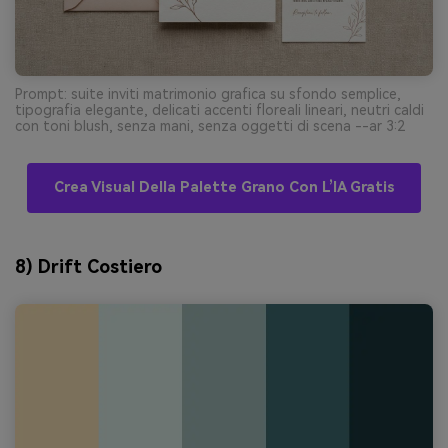
Prompt: suite inviti matrimonio grafica su sfondo semplice,
tipografia elegante, delicati accenti floreali lineari, neutri caldi
con toni blush, senza mani, senza oggetti di scena --ar 3:2
Crea Visual Della Palette Grano Con L’IA Gratis
8) Drift Costiero