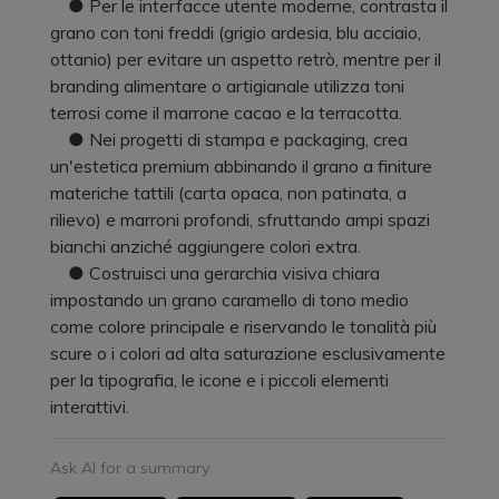
● Per le interfacce utente moderne, contrasta il
grano con toni freddi (grigio ardesia, blu acciaio,
ottanio) per evitare un aspetto retrò, mentre per il
branding alimentare o artigianale utilizza toni
terrosi come il marrone cacao e la terracotta.
● Nei progetti di stampa e packaging, crea
un'estetica premium abbinando il grano a finiture
materiche tattili (carta opaca, non patinata, a
rilievo) e marroni profondi, sfruttando ampi spazi
bianchi anziché aggiungere colori extra.
● Costruisci una gerarchia visiva chiara
impostando un grano caramello di tono medio
come colore principale e riservando le tonalità più
scure o i colori ad alta saturazione esclusivamente
per la tipografia, le icone e i piccoli elementi
interattivi.
Ask AI for a summary