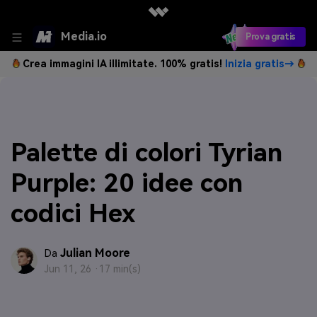
Media.io
Prova gratis
Crea immagini IA illimitate. 100% gratis!
Inizia gratis→
Palette di colori Tyrian
Purple: 20 idee con
codici Hex
Julian Moore
Da
Jun 11, 26 ·
17 min(s)