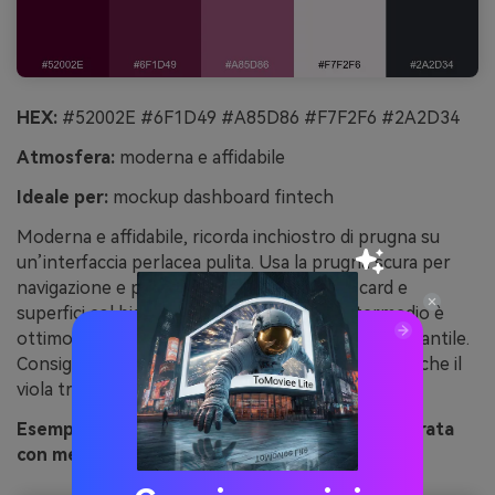
HEX:
#52002E #6F1D49 #A85D86 #F7F2F6 #2A2D34
Atmosfera:
moderna e affidabile
Ideale per:
mockup dashboard fintech
Moderna e affidabile, ricorda inchiostro di prugna su
un’interfaccia perlacea pulita. Usa la prugna scura per
navigazione e pulsanti principali, schiarisci card e
superfici col bianco sporco. Il rosa-viola intermedio è
ottimo per grafici e tag di stato senza risultare infantile.
Consiglio: usa il quasi-nero solo per i testi e lascia che il
viola trasmetta la personalità del brand.
Esempio di immagine di prugna e perla UI generata
con media.io