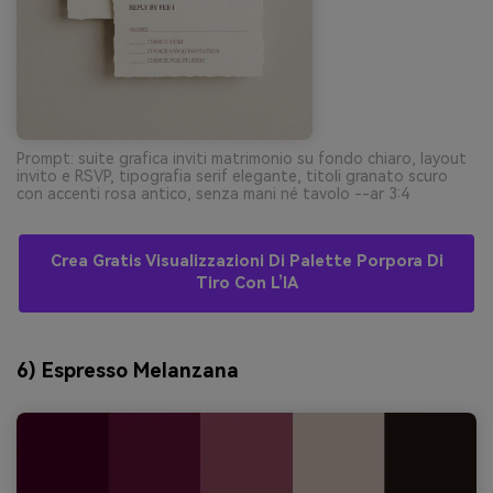
Prompt: suite grafica inviti matrimonio su fondo chiaro, layout
invito e RSVP, tipografia serif elegante, titoli granato scuro
con accenti rosa antico, senza mani né tavolo --ar 3:4
Crea Gratis Visualizzazioni Di Palette Porpora Di
Tiro Con L’IA
6) Espresso Melanzana