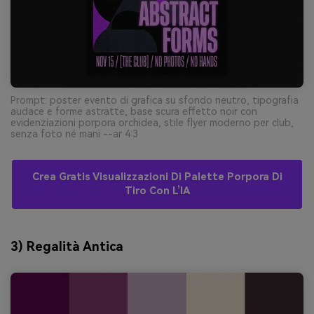
Prompt: poster evento di grafica su sfondo neutro, tipografia
audace e forme astratte, base scura effetto noir con
evidenziazioni porpora orchidea, stile flyer moderno per club,
senza foto né mani --ar 4:3
Crea Gratis Visualizzazioni Di Palette Porpora Di
Tiro Con L’IA
3) Regalità Antica