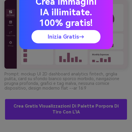
Crea immagini
IA illimitate.
100% gratis!
Inizia Gratis→
Prompt: mockup UI 2D dashboard analytics fintech, griglia
pulita, card su sfondo bianco sporco morbido, navigazione
prugna profonda, grafici e tag malva, nessuna cornice
dispositivo, design moderno flat --ar 16:9
Crea Gratis Visualizzazioni Di Palette Porpora Di
Tiro Con L’IA