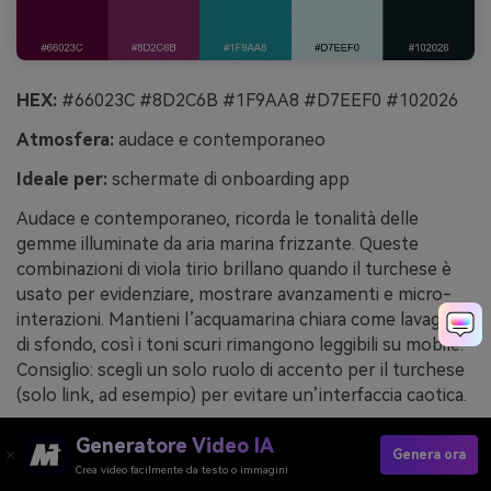
HEX:
#66023C #8D2C6B #1F9AA8 #D7EEF0 #102026
Atmosfera:
audace e contemporaneo
Ideale per:
schermate di onboarding app
Audace e contemporaneo, ricorda le tonalità delle
gemme illuminate da aria marina frizzante. Queste
combinazioni di viola tirio brillano quando il turchese è
usato per evidenziare, mostrare avanzamenti e micro-
interazioni. Mantieni l’acquamarina chiara come lavaggio
di sfondo, così i toni scuri rimangono leggibili su mobile.
Consiglio: scegli un solo ruolo di accento per il turchese
(solo link, ad esempio) per evitare un’interfaccia caotica.
Esempio di immagine di contrasto turchese tirio
Generatore Video IA
Genera ora
generata con media.io
Crea video facilmente da testo o immagini