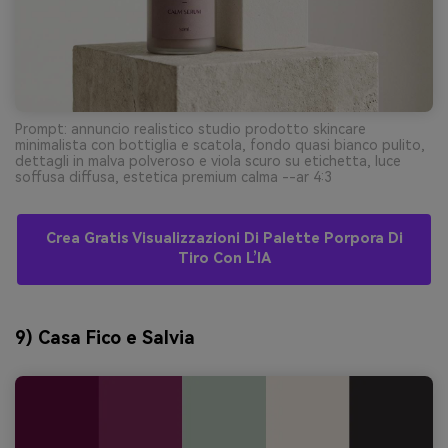
Prompt: annuncio realistico studio prodotto skincare
minimalista con bottiglia e scatola, fondo quasi bianco pulito,
dettagli in malva polveroso e viola scuro su etichetta, luce
soffusa diffusa, estetica premium calma --ar 4:3
Crea Gratis Visualizzazioni Di Palette Porpora Di
Tiro Con L’IA
9) Casa Fico e Salvia