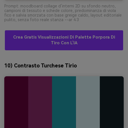
Prompt: moodboard collage d’interni 2D su sfondo neutro,
campioni di tessuto e schede colore, predominanza di viola
fico e salvia smorzata con base greige caldo, layout editoriale
pulito, senza foto reale stanza --ar 4:3
Crea Gratis Visualizzazioni Di Palette Porpora Di
Tiro Con L’IA
10) Contrasto Turchese Tirio