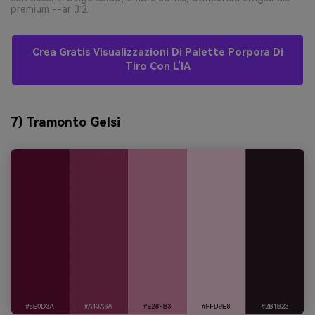
premium --ar 3:2
Crea Gratis Visualizzazioni Di Palette Porpora Di
Tiro Con L’IA
7) Tramonto Gelsi