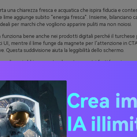
rta una chiarezza fresca e acquatica che ispira fiducia e cont
e lime aggiunge subito “energia fresca”. Insieme, bilanciano c
ali per marchi che vogliono apparire puliti ma non noiosi.
funziona bene anche nei prodotti digitali perché il turchese
ci UI, mentre il lime funge da magnete per l’attenzione in CTA
e. Questa suddivisione aiuta la leggibilità dello schermo.
se e lime si abbinano naturalmente a neutri forti (quasi-nero, 
 facilitando il controllo del contrasto per l’accessibilità e la
Crea i
20 idee per palette di colo
se e verde lime (con codic
IA illim