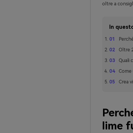
oltre a consigl
In questo
Perché
Oltre 
Quali 
Come u
Crea v
Perché
lime 