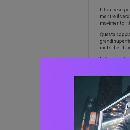
Il turchese po
mentre il verd
movimento—ide
Questa coppia 
grandi superfi
metriche chiav
Infine, turche
bianco sporco),
stampa.
Oltre 
turche
HEX)