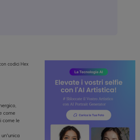
con codici Hex
nergico,
ese come
li come le
a un'unica