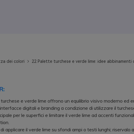
za dei colori
22 Palette turchese e verde lime: idee abbinamenti 
R:
 turchese e verde lime offrono un equilibrio visivo moderno ed e
interfacce digitali e branding a condizione di utilizzare il turch
cipale per le superfici e limitare il verde lime ad accenti funziona
tion.
 applicare il verde lime su sfondi ampi o testi lunghi; riservalo 