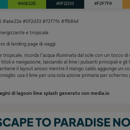
 #a6e22e #0f2d33 #f2f7f6 #ffb84d
ergizzante e tropicale
o di landing page di viaggi
tropicale, ricorda l’acqua illuminata dal sole con un tocco di c
titoli e navigazione, lasciando al lime i pulsanti principali e gli 
ntiene il layout arioso mentre il mango caldo aggiunge un co
nsiglio: usa il lime per una sola azione primaria per schermo 
ini di lagoon lime splash generato con media.io