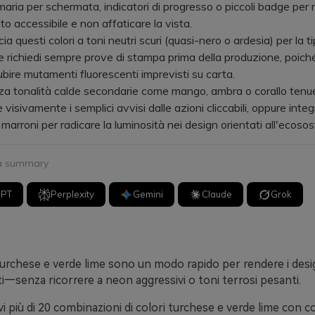
maria per schermata, indicatori di progresso o piccoli badge pe
to accessibile e non affaticare la vista.
questi colori a toni neutri scuri (quasi-nero o ardesia) per la t
 e richiedi sempre prove di stampa prima della produzione, poiché
ubire mutamenti fluorescenti imprevisti su carta.
a tonalità calde secondarie come mango, ambra o corallo tenu
 visivamente i semplici avvisi dalle azioni cliccabili, oppure integ
marroni per radicare la luminosità nei design orientati all'ecosost
 a summary
GPT
Perplexity
Gemini
Claude
Grok
 turchese e verde lime sono un modo rapido per rendere i des
iti—senza ricorrere a neon aggressivi o toni terrosi pesanti.
vi più di 20 combinazioni di colori turchese e verde lime con c