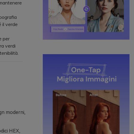
r mantenere
ipografia
 il verde
e per
ra verdi
enibilità.
ign moderni,
odici HEX,