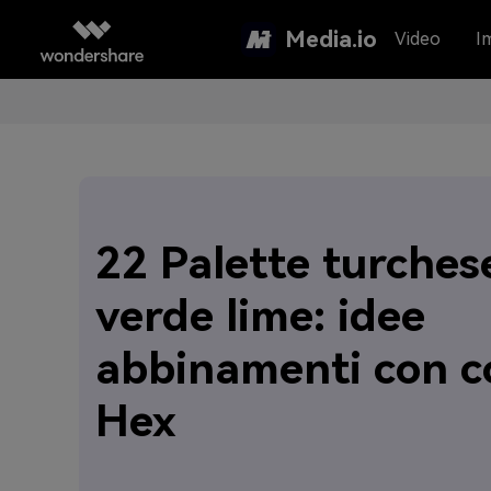
Media.io
Video
I
22 Palette turches
verde lime: idee
abbinamenti con c
Hex