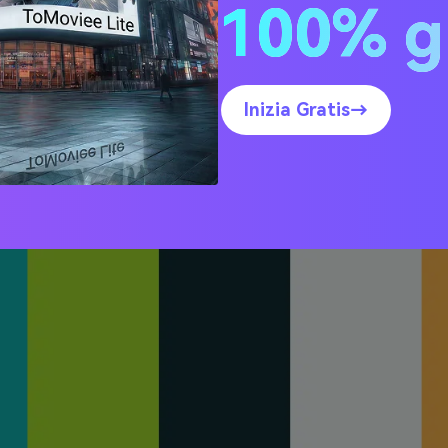
100% g
na Lime Splash
Inizia Gratis→