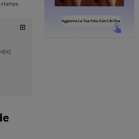
e stampa.
 HEX)
de