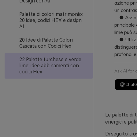
Design con AI
azione pri
un contras
Palette di colori matrimonio:
● Associa 
20 idee, codici HEX e design
principale
AI
lime può s
● Utilizz
20 Idee di Palette Colori
Cascata con Codici Hex
distinguere
profondi e 
22 Palette turchese e verde
lime: idee abbinamenti con
Ask AI for
codici Hex
Chat
Le palette di
energici e pul
Di seguito tro