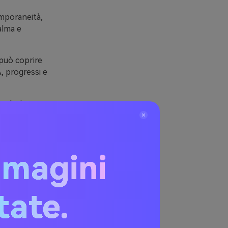
emporaneità,
alma e
 può coprire
, progressi e
ardesia,
 coerenza di
mmagini
ri
i
itate.