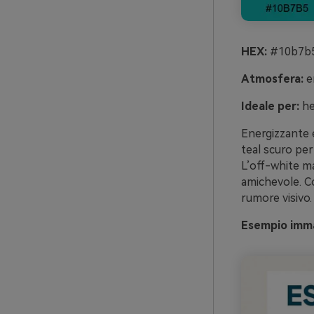
HEX:
#10b7b5
Atmosfera:
en
Ideale per:
her
Energizzante e 
teal scuro per 
L’off-white ma
amichevole. Co
rumore visivo.
Esempio immag