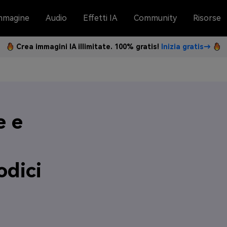
mmagine
Audio
Effetti IA
Community
Risorse
Crea immagini IA illimitate. 100% gratis!
Inizia gratis→
e e
odici