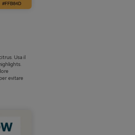
itrus. Usa il
highlights.
lore
per evitare