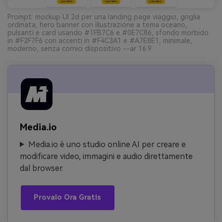
Prompt: mockup UI 2d per una landing page viaggio, griglia
ordinata, hero banner con illustrazione a tema oceano,
pulsanti e card usando #1FB7C6 e #0E7C86, sfondo morbido
in #F2F7F6 con accenti in #F4C3A1 e #A7E8E1, minimale,
moderno, senza cornici dispositivo --ar 16:9
Media.io
Media.io è uno studio online AI per creare e
modificare video, immagini e audio direttamente
dal browser.
Provalo Ora Gratis