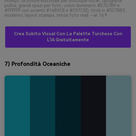
Prompt: brochure editoriale per boutique hotel, tipografia
pulita, grandi spazi per foto, colori dominanti #E7D7B9 e
#FFFFFF con accenti #16B9C8 e #C97C5D, titoli in #0C7B83,
moderno, layout stampa, senza foto reali --ar 16:9
Crea Subito Visual Con La Palette Turchese Con
L’IA Gratuitamente
7) Profondità Oceaniche