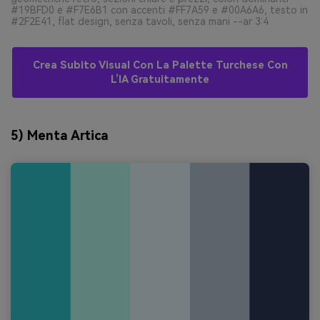
#19BFD0 e #F7E6B1 con accenti #FF7A59 e #00A6A6, testo in
#2F2E41, flat design, senza tavoli, senza mani --ar 3:4
Crea Subito Visual Con La Palette Turchese Con
L’IA Gratuitamente
5) Menta Artica