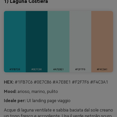
1) Laguna Costiera
HEX:
#1FB7C6 #0E7C86 #A7E8E1 #F2F7F6 #F4C3A1
Mood:
arioso, marino, pulito
Ideale per:
UI landing page viaggio
Acque di laguna ventilate e sabbia baciata dal sole creano
un tono fresco e accogliente. Usa il verde petrolio scuro