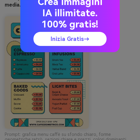
Crea immagini
media.io
IA illimitate.
100% gratis!
Inizia Gratis→
Prompt: grafica menu caffè su sfondo chiaro, forme
geometriche retrò, sezioni chiare e prezzi, colori dominanti