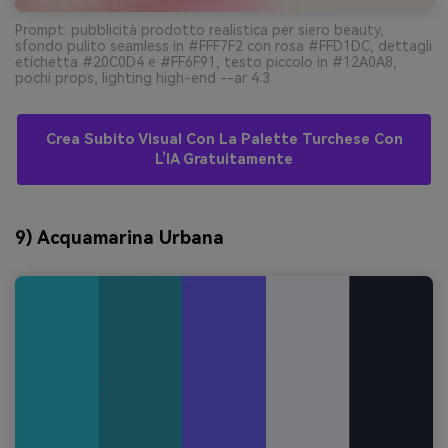
Prompt: pubblicità prodotto realistica per siero beauty,
sfondo pulito seamless in #FFF7F2 con rosa #FFD1DC, dettagli
etichetta #20C0D4 e #FF6F91, testo piccolo in #12A0A8,
pochi props, lighting high-end --ar 4:3
Crea Subito Visual Con La Palette Turchese Con
L’IA Gratuitamente
9) Acquamarina Urbana