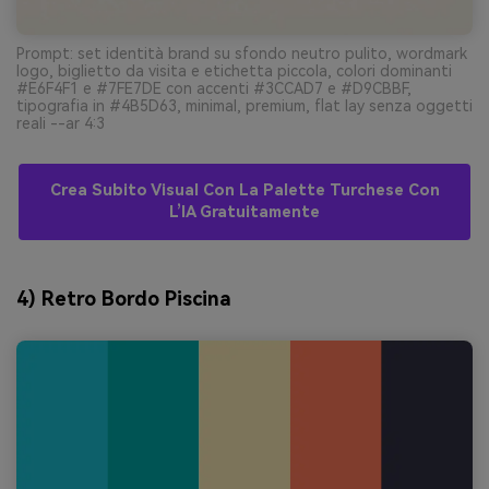
Prompt: set identità brand su sfondo neutro pulito, wordmark
logo, biglietto da visita e etichetta piccola, colori dominanti
#E6F4F1 e #7FE7DE con accenti #3CCAD7 e #D9CBBF,
tipografia in #4B5D63, minimal, premium, flat lay senza oggetti
reali --ar 4:3
Crea Subito Visual Con La Palette Turchese Con
L’IA Gratuitamente
4) Retro Bordo Piscina