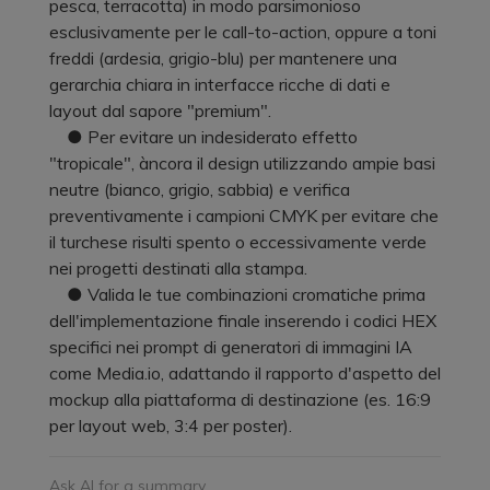
pesca, terracotta) in modo parsimonioso
esclusivamente per le call-to-action, oppure a toni
freddi (ardesia, grigio-blu) per mantenere una
gerarchia chiara in interfacce ricche di dati e
layout dal sapore "premium".
● Per evitare un indesiderato effetto
"tropicale", àncora il design utilizzando ampie basi
neutre (bianco, grigio, sabbia) e verifica
preventivamente i campioni CMYK per evitare che
il turchese risulti spento o eccessivamente verde
nei progetti destinati alla stampa.
● Valida le tue combinazioni cromatiche prima
dell'implementazione finale inserendo i codici HEX
specifici nei prompt di generatori di immagini IA
come Media.io, adattando il rapporto d'aspetto del
mockup alla piattaforma di destinazione (es. 16:9
per layout web, 3:4 per poster).
Ask AI for a summary