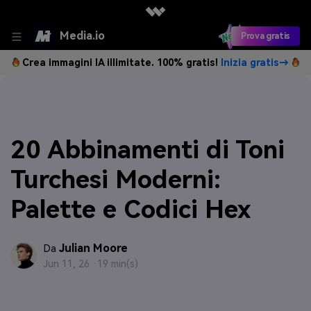
Media.io
Prova gratis
Crea immagini IA illimitate. 100% gratis!
Inizia gratis→
20 Abbinamenti di Toni
Turchesi Moderni:
Palette e Codici Hex
Julian Moore
Da
Jun 11, 26 ·
19 min(s)