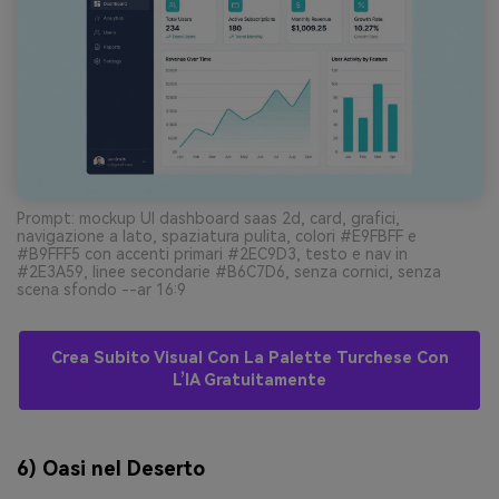
Prompt: mockup UI dashboard saas 2d, card, grafici,
navigazione a lato, spaziatura pulita, colori #E9FBFF e
#B9FFF5 con accenti primari #2EC9D3, testo e nav in
#2E3A59, linee secondarie #B6C7D6, senza cornici, senza
scena sfondo --ar 16:9
Crea Subito Visual Con La Palette Turchese Con
L’IA Gratuitamente
6) Oasi nel Deserto