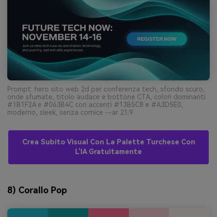
Prompt: hero sito web 2d per conferenza tech, sfondo scuro,
onde sfumate, titolo audace e bottone CTA, colori dominanti
#1B1F2A e #063B4C con accenti #13B5C8 e #A3D5E0,
moderno, sleek, senza cornice --ar 21:9
Crea Subito Visual Con La Palette Turchese Con
L’IA Gratuitamente
8) Corallo Pop