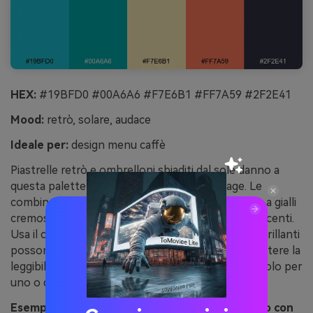
HEX:
#19BFD0 #00A6A6 #F7E6B1 #FF7A59 #2F2E41
Mood:
retrò, solare, audace
Ideale per:
design menu caffè
Piastrelle retrò e ombrelloni sbiaditi dal sole danno a
questa palette un’atmosfera allegra e vintage. Le
combinazioni turchesi brillano nei menu abbinate a gialli
cremosi per lo sfondo e arancione caldo per gli accenti.
Usa il carbone per il testo principale così i colori brillanti
possono essere grandi e grafici senza compromettere la
leggibilità. Un buon consiglio: riserva l’arancione solo per
uno o due richiami per sezione.
Esempio immagine retro bordo piscina generato con