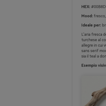
HEX:
#00B8D9
Mood:
fresco,
Ideale per:
br
L’aria fresca 
turchese al co
allegre in cui
sans serif mo
sia il teal a d
Esempio visiv