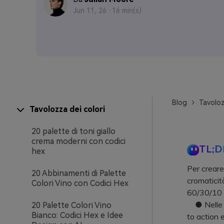
Jun 11, 26 ·
16 min(s)
Blog
Tavoloz
Tavolozza dei colori
20 palette di toni giallo
crema moderni con codici
TL;D
hex
Per creare 
20 Abbinamenti di Palette
cromaticit
Colori Vino con Codici Hex
60/30/10 p
● Nelle in
20 Palette Colori Vino
Bianco: Codici Hex e Idee
to action 