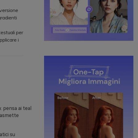
nversione
gradienti
estuali per
plicare i
: pensa ai teal
trasmette
atici su