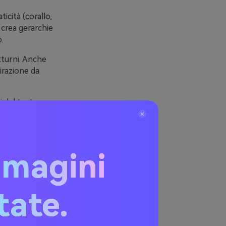
icità (corallo,
 crea gerarchie
.
otturni. Anche
irazione da
i del testo
solo
mmagini
icali
itate.