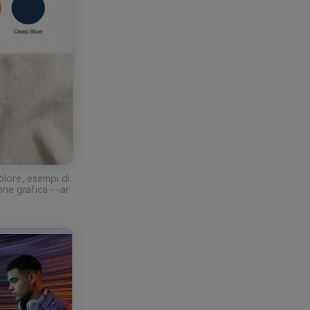
olore, esempi di
one grafica --ar