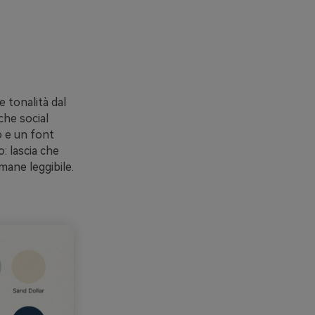
e tonalità dal
che social
o e un font
: lascia che
imane leggibile.