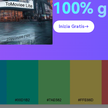
100% g
za di Laguna
Inizia Gratis→