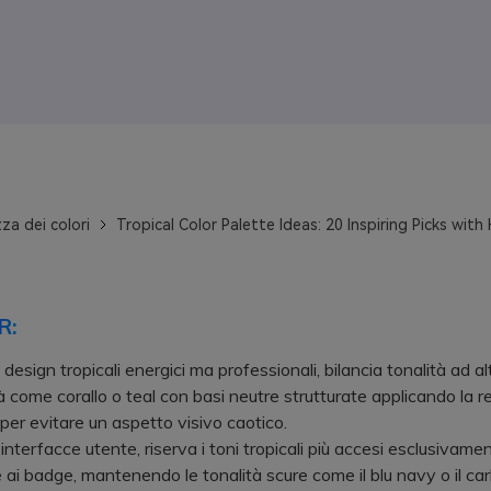
za dei colori
Tropical Color Palette Ideas: 20 Inspiring Picks wit
R:
design tropicali energici ma professionali, bilancia tonalità ad al
à come corallo o teal con basi neutre strutturate applicando la r
er evitare un aspetto visivo caotico.
terfacce utente, riserva i toni tropicali più accesi esclusivament
e ai badge, mantenendo le tonalità scure come il blu navy o il ca