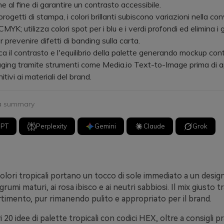
ne al fine di garantire un contrasto accessibile.
ogetti di stampa, i colori brillanti subiscono variazioni nella co
YK; utilizza colori spot per i blu e i verdi profondi ed elimina i 
 prevenire difetti di banding sulla carta.
 il contrasto e l'equilibrio della palette generando mockup cont
ging tramite strumenti come Media.io Text-to-Image prima di ap
nitivi ai materiali del brand.
 a summary
GPT
Perplexity
Gemini
Claude
Grok
colori tropicali portano un tocco di sole immediato a un design
agrumi maturi, ai rosa ibisco e ai neutri sabbiosi. Il mix giusto 
rtimento, pur rimanendo pulito e appropriato per il brand.
 20 idee di palette tropicali con codici HEX, oltre a consigli pr