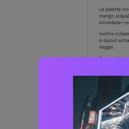
Le palette tro
mango, acqua) 
immediate—per
Inoltre richiam
in layout astr
viaggio.
Con pochi acco
leggibili—le 
sgargianti.
20+ Id
(con 