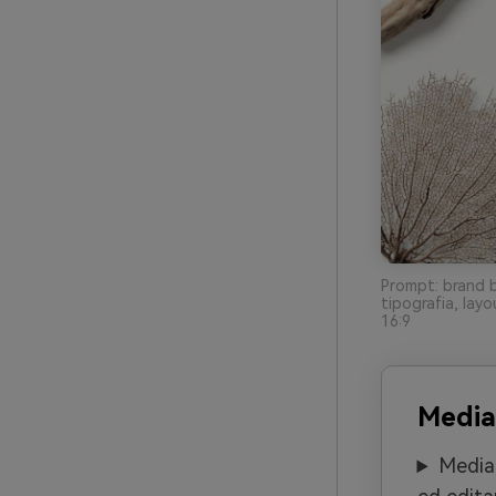
Prompt: brand bo
tipografia, layo
16:9
Media
Media.