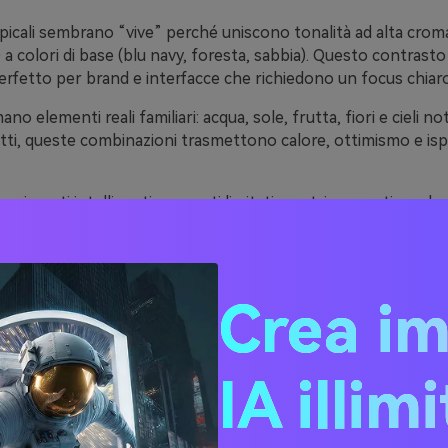
picali sembrano “vive” perché uniscono tonalità ad alta cromat
a colori di base (blu navy, foresta, sabbia). Questo contrasto
fetto per brand e interfacce che richiedono un focus chiaro
ano elementi reali familiari: acqua, sole, frutta, fiori e cieli n
atti, queste combinazioni trasmettono calore, ottimismo e isp
rgimenti intelligenti—accenti limitati, neutri coerenti e color
palette tropicali possono apparire moderne e premium, e non 
Crea i
ee di Palette di Colori Trop
codici HEX)
IA illim