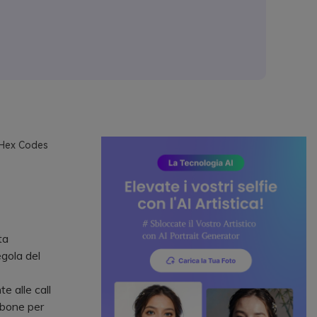
h Hex Codes
ta
egola del
e alle call
rbone per