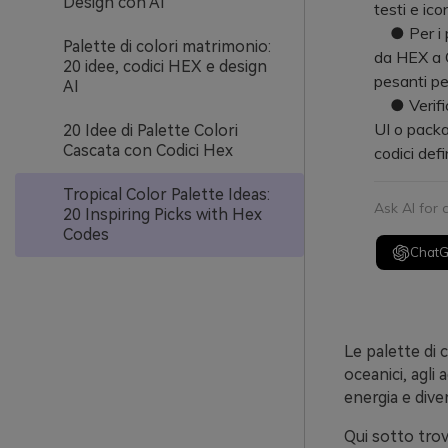
Design con AI
testi e ico
● Per i pr
Palette di colori matrimonio:
da HEX a CM
20 idee, codici HEX e design
pesanti per
AI
● Verifica
UI o packa
20 Idee di Palette Colori
Cascata con Codici Hex
codici defi
Tropical Color Palette Ideas:
Ask AI for
20 Inspiring Picks with Hex
Codes
Chat
Le palette di 
oceanici, agli 
energia e dive
Qui sotto trovi