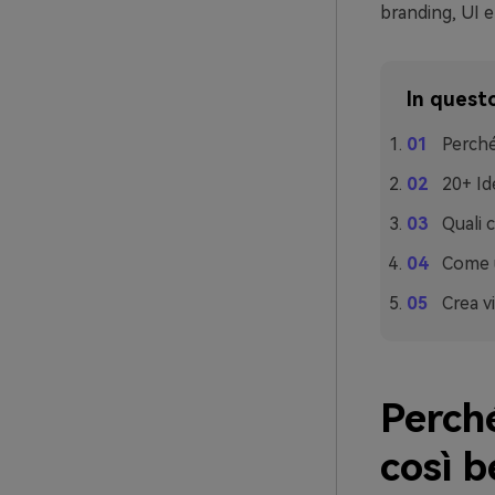
branding, UI e 
In questo
Perché
20+ Id
Quali 
Come u
Crea vi
Perché
così 