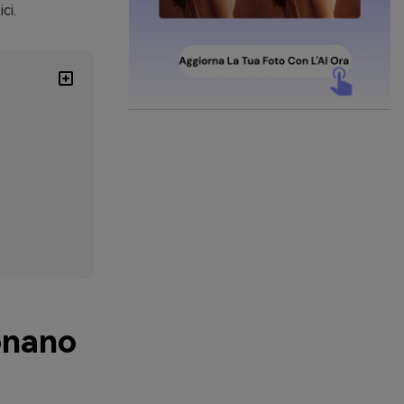
ci.
ionano