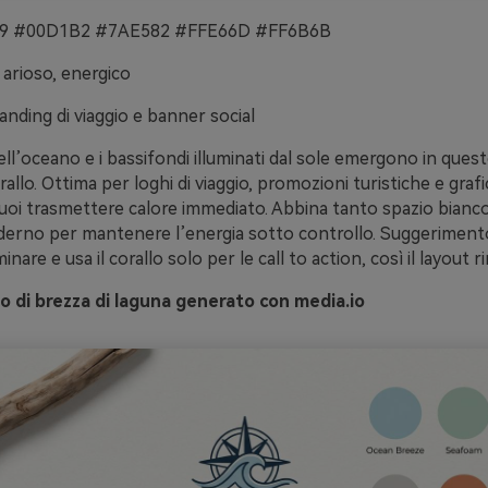
 #00D1B2 #7AE582 #FFE66D #FF6B6B
 arioso, energico
anding di viaggio e banner social
dell’oceano e i bassifondi illuminati dal sole emergono in quest
rallo. Ottima per loghi di viaggio, promozioni turistiche e grafi
 vuoi trasmettere calore immediato. Abbina tanto spazio bianc
derno per mantenere l’energia sotto controllo. Suggerimento
ominare e usa il corallo solo per le call to action, così il layout r
o di brezza di laguna generato con media.io