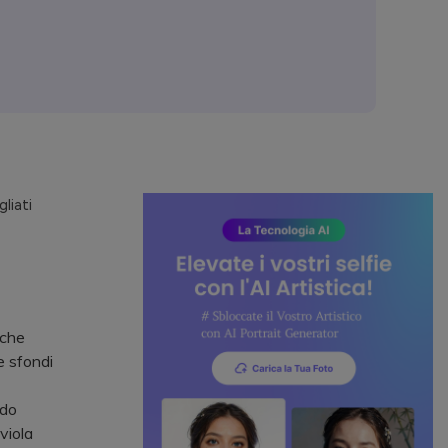
gliati
 che
e sfondi
ndo
 viola