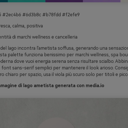
 #2ec4b6 #6d3b8c #b78fdd #f2efe9
esca, calma, positiva
ntità di marchi wellness e cancelleria
 del lago incontra l'ametista soffusa, generando una sensazi
esta palette funziona benissimo per marchi wellness, spa bou
derna dove vuoi energia serena senza risultare scialbo. Abbin
 font sans-serif semplici per mantenere il look arioso. Consigl
ro chiaro per spazio, usa il viola più scuro solo per titoli e picco
mmagine di lago ametista generata con media.io