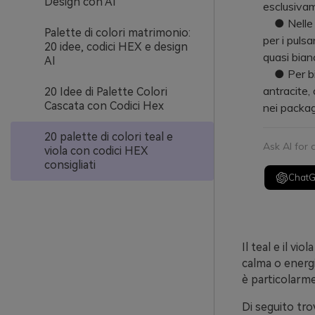
Design con AI
esclusiva
● Nelle in
Palette di colori matrimonio:
per i pulsa
20 idee, codici HEX e design
quasi bian
AI
● Per bila
antracite,
20 Idee di Palette Colori
Cascata con Codici Hex
nei packag
20 palette di colori teal e
Ask AI for
viola con codici HEX
consigliati
Chat
Il teal e il 
calma o energi
è particolarmen
Di seguito trov