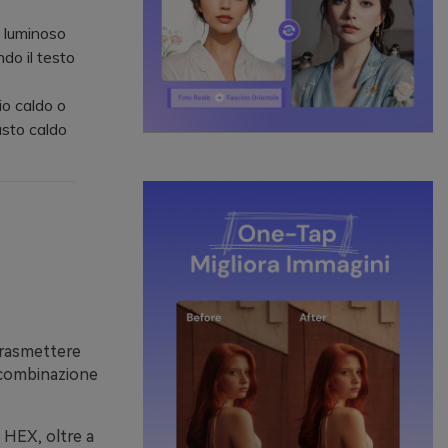
 luminoso
ndo il testo
io caldo o
asto caldo
trasmettere
a combinazione
i HEX, oltre a