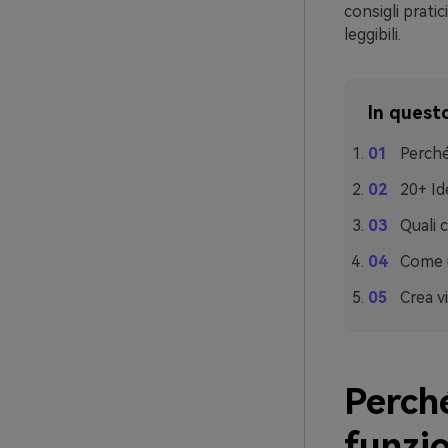
consigli pratic
leggibili.
In questo
Perché
20+ Id
Quali c
Come u
Crea vi
Perché
funzi