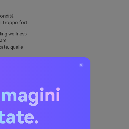
fondità.
i troppo forti.
nding wellness
are
cate, quelle
nterfacce,
 testo e call-
mmagini
(con
itate.