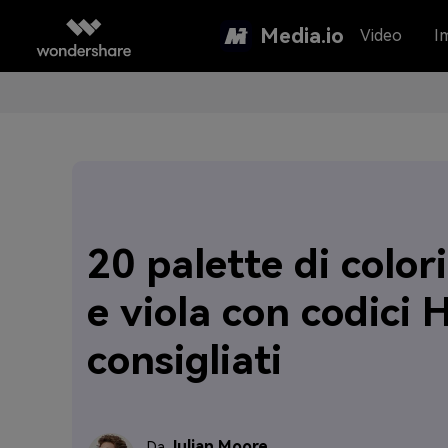
Media.io
Video
I
20 palette di colori
e viola con codici
consigliati
Julian Moore
Da