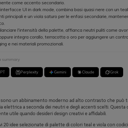
mente come accento secondario.
terfacce UI in dark mode, combina basi quasi nere con un teal
nti principali e un viola saturo per le enfasi secondarie, mantene
co.
nciare l'intensità della palette, affianca neutri puliti come avor
 oppure integra corallo, terracotta o oro per aggiungere un contr
ing e nei materiali promozionali.
 a summary
GPT
Perplexity
Gemini
Claude
Grok
viola sono un abbinamento moderno ad alto contrasto che può 
a elettrica a seconda dei neutri e degli accenti scelti. Quest
te utile quando desideri design creativi e affidabili.
i 20 idee selezionate di palette di colori teal e viola con codic