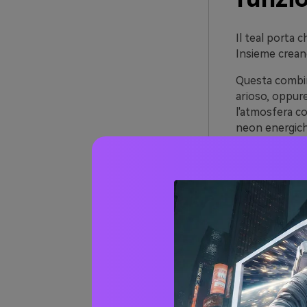
Il teal porta c
Insieme creano
Questa combinaz
arioso, oppur
l'atmosfera co
neon energic
Soprattutto, t
layout editori
to-action.
20+ Id
codic