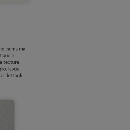
one calma ma
tique e
a texture
io: lascia
li dettagli.