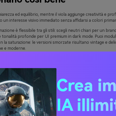
hiarezza ed equilibrio, mentre il viola aggiunge creatività e pro
 un interesse visivo immediato senza affidarsi a colori primar
ione è flessibile tra gli stili: scegli neutri chiari per un bra
e tonalità profonde per UI premium in dark mode. Puoi modul
n la saturazione: le versioni smorzate risultano vintage e deli
he e moderne.
eal e viola si separano bene nella gerarchia. Sono ottimi per i
ali e sistemi di packaging dove servono ruoli chiari per sfondo,
Crea i
ee di palette teal e viola 
IA illim
i HEX)