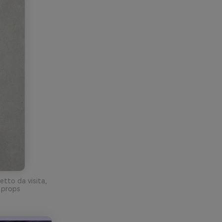
etto da visita,
a props