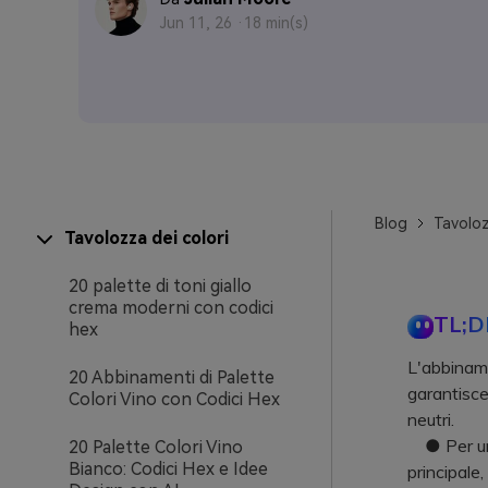
Jun 11, 26 ·
18 min(s)
Blog
Tavoloz
Tavolozza dei colori
20 palette di toni giallo
crema moderni con codici
TL;D
hex
L'abbiname
20 Abbinamenti di Palette
garantisce 
Colori Vino con Codici Hex
neutri.
● Per una 
20 Palette Colori Vino
Bianco: Codici Hex e Idee
principale,