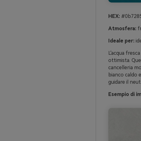
HEX:
#0b7285
Atmosfera:
fr
Ideale per:
ide
L'acqua fresca
ottimista. Qu
cancelleria mo
bianco caldo e
guidare il neut
Esempio di i