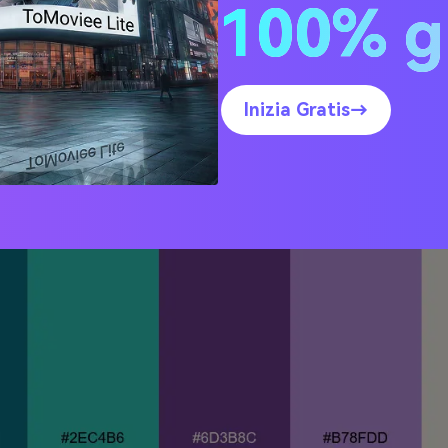
100% g
 Ametista
Inizia Gratis→