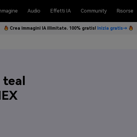
mmagine
Audio
Effetti IA
Community
Risorse
Crea immagini IA illimitate. 100% gratis!
Inizia gratis→
 teal
 HEX