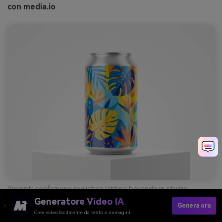
con media.io
Prompt: confezione realistica lattina bevanda in studio,
sfondo monocolore pulito, etichetta vivace con forme
Generatore Video IA
tropicali, illuminazione nitida, palette applicata alla lattina --ar
Genera ora
4:3
Crea video facilmente da testo o immagini