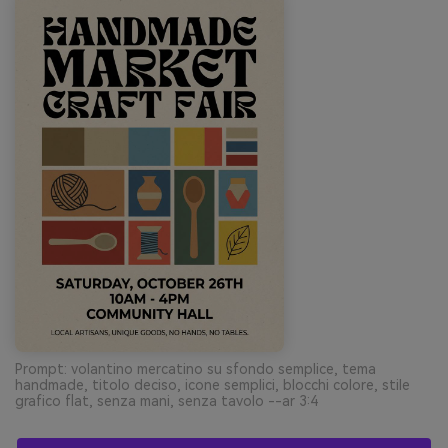
Prompt: volantino mercatino su sfondo semplice, tema
handmade, titolo deciso, icone semplici, blocchi colore, stile
grafico flat, senza mani, senza tavolo --ar 3:4