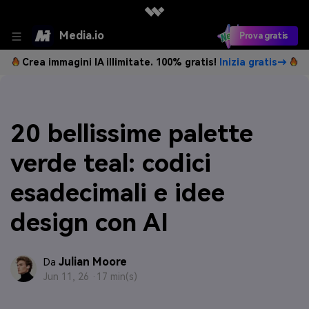
Media.io
Prova gratis
Crea immagini IA illimitate. 100% gratis!
Inizia gratis→
20 bellissime palette
verde teal: codici
esadecimali e idee
design con AI
Julian Moore
Da
Jun 11, 26 ·
17 min(s)