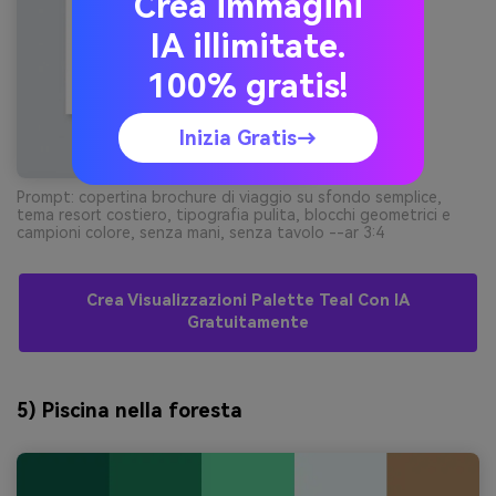
Crea immagini
IA illimitate.
100% gratis!
Inizia Gratis→
Prompt: copertina brochure di viaggio su sfondo semplice,
tema resort costiero, tipografia pulita, blocchi geometrici e
campioni colore, senza mani, senza tavolo --ar 3:4
Crea Visualizzazioni Palette Teal Con IA
Gratuitamente
5) Piscina nella foresta