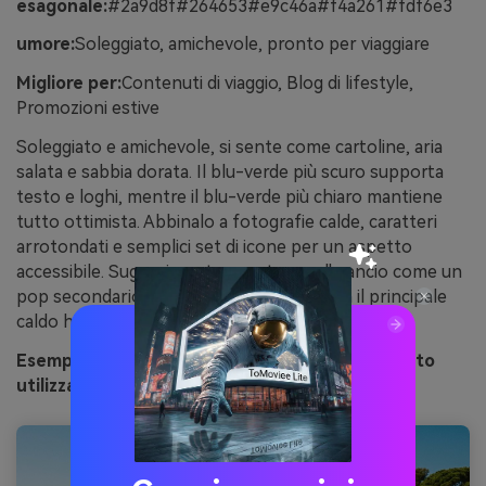
esagonale:
#2a9d8f#264653#e9c46a#f4a261#fdf6e3
umore:
Soleggiato, amichevole, pronto per viaggiare
Migliore per:
Contenuti di viaggio, Blog di lifestyle,
Promozioni estive
Soleggiato e amichevole, si sente come cartoline, aria
salata e sabbia dorata. Il blu-verde più scuro supporta
testo e loghi, mentre il blu-verde più chiaro mantiene
tutto ottimista. Abbinalo a fotografie calde, caratteri
arrotondati e semplici set di icone per un aspetto
accessibile. Suggerimento: mantenere l'arancio come un
pop secondario in modo che l'oro rimanga il principale
caldo highlight.
Esempio di immagine di ricordo sul mare generato
utilizzando media.io