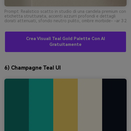
Prompt: Realistico scatto in studio di una candela premium con
etichetta strutturata, accenti azzurri profondi e dettagli
dorati attenuati, sfondo neutro pulito, ombre morbide- -ar 3:2
Crea Visuali Teal Gold Palette Con AI
Gratuitamente
6) Champagne Teal UI