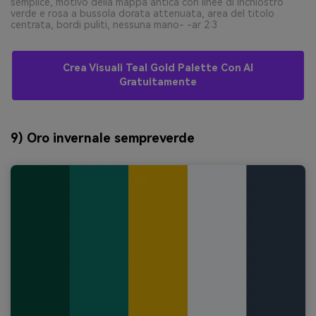
semplice, motivo della mappa antica con linee di inchiostro
verde e rosa a bussola dorata attenuata, area del titolo
centrata, bordi puliti, nessuna mano- -ar 2:3
Crea Visuali Teal Gold Palette Con AI
Gratuitamente
9) Oro invernale sempreverde