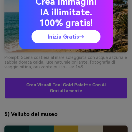
Crea immagini
IA illimitate.
100% gratis!
Inizia Gratis→
Prompt: Scena costiera al mare soleggiata con acqua azzurra e
sabbia dorata calda, luce naturale brillante, fotografia di
viaggio nitida, orizzonte pulito- -ar 16:9
Crea Visuali Teal Gold Palette Con AI
Gratuitamente
5) Velluto del museo