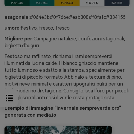
esagonale:
#064e3b#0f766e#eab308#f8fafc#334155
umore:
Festivo, fresco, fresco
Migliore per:
Campagne natalizie, confezioni stagionali,
biglietti d'auguri
Festoso ma raffinato, richiama i rami sempreverdi
illuminati da lucine calde. Il bianco ghiaccio mantiene
tutto luminoso e adatto alla stampa, specialmente per
biglietti di piccolo formato. Abbinalo a texture di pino,
motivi neve minimal e caratteri tipografici puliti per un
look moderno di stagione. Consiglio: usa l’oro per piccoli
dettagli scintillanti così il verde resta protagonista.
Esempio di immagine "invernale sempreverde oro"
generata con media.io