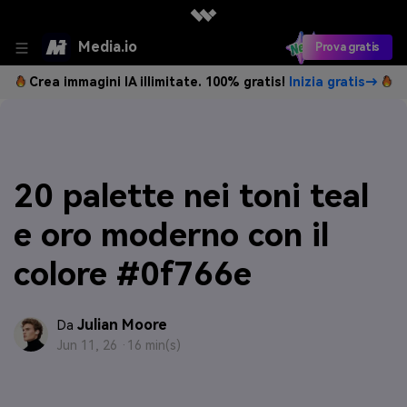
Media.io
Prova gratis
Crea immagini IA illimitate. 100% gratis!
Inizia gratis→
20 palette nei toni teal
e oro moderno con il
colore #0f766e
Julian Moore
Da
Jun 11, 26 ·
16 min(s)