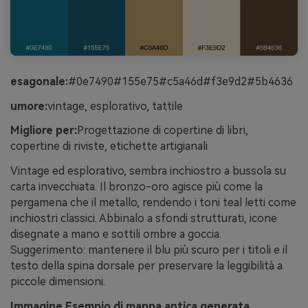
esagonale:
#0e7490#155e75#c5a46d#f3e9d2#5b4636
umore:
vintage, esplorativo, tattile
Migliore per:
Progettazione di copertine di libri,
copertine di riviste, etichette artigianali
Vintage ed esplorativo, sembra inchiostro a bussola su
carta invecchiata. Il bronzo-oro agisce più come la
pergamena che il metallo, rendendo i toni teal letti come
inchiostri classici. Abbinalo a sfondi strutturati, icone
disegnate a mano e sottili ombre a goccia.
Suggerimento: mantenere il blu più scuro per i titoli e il
testo della spina dorsale per preservare la leggibilità a
piccole dimensioni.
Immagine Esempio di mappa antica generata