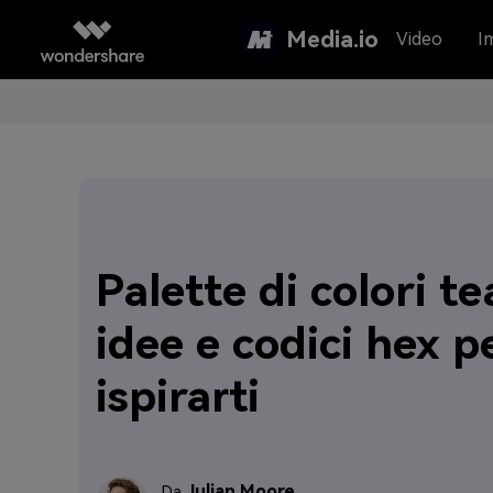
Media.io
Video
I
Palette di colori te
idee e codici hex p
ispirarti
Julian Moore
Da