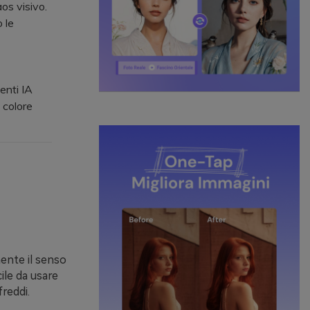
os visivo.
 le
enti IA
 colore
lmente il senso
ile da usare
reddi.