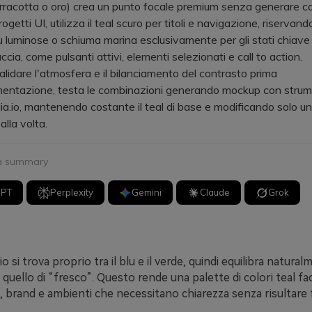
terracotta o oro) crea un punto focale premium senza generare ca
tti UI, utilizza il teal scuro per titoli e navigazione, riservando
iù luminose o schiuma marina esclusivamente per gli stati chiave
accia, come pulsanti attivi, elementi selezionati e call to action.
dare l'atmosfera e il bilanciamento del contrasto prima
mentazione, testa le combinazioni generando mockup con strum
.io, mantenendo costante il teal di base e modificando solo un
lla volta.
 a summary
GPT
Perplexity
Gemini
Claude
Grok
io si trova proprio tra il blu e il verde, quindi equilibra natura
 quello di “fresco”. Questo rende una palette di colori teal fac
, brand e ambienti che necessitano chiarezza senza risultare f