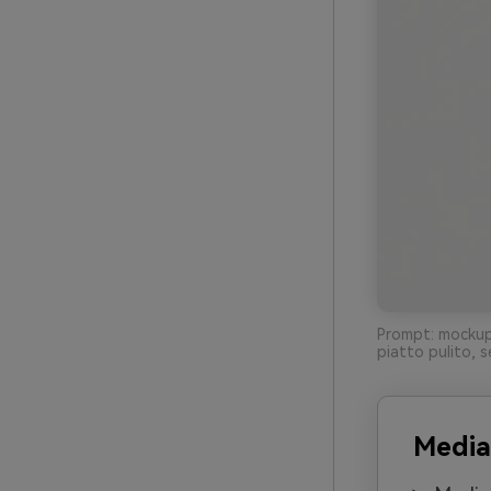
Prompt: mockup 
piatto pulito, 
Media