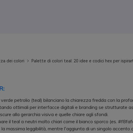
za dei colori
Palette di colori teal: 20 idee e codici hex per ispirart
R:
 verde petrolio (teal) bilanciano la chiarezza fredda con la profo
ultando ottimali per interfacce digitali e branding se strutturate
 scure alla gerarchia visiva e quelle chiare agli sfondi.
 il teal a neutri molto chiari come il bianco sporco (es. #f8faf
 la massima leggibilità, mentre l'aggiunta di un singolo accento 