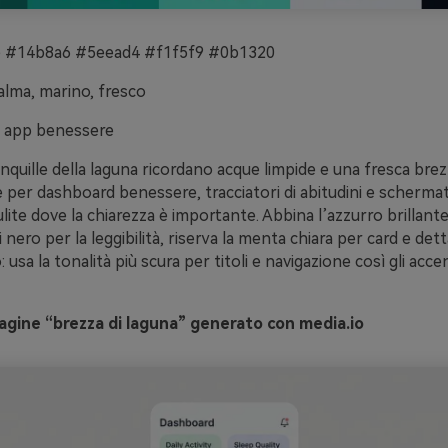
 #14b8a6 #5eead4 #f1f5f9 #0b1320
lma, marino, fresco
 app benessere
anquille della laguna ricordano acque limpide e una fresca bre
per dashboard benessere, tracciatori di abitudini e schermat
ite dove la chiarezza è importante. Abbina l’azzurro brillant
 nero per la leggibilità, riserva la menta chiara per card e dettag
sa la tonalità più scura per titoli e navigazione così gli accen
gine “brezza di laguna” generato con media.io