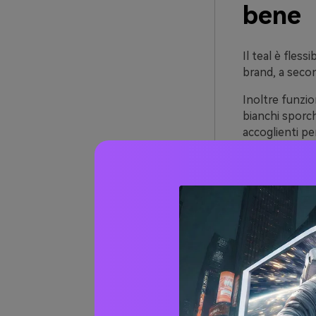
bene
Il teal è fless
brand, a second
Inoltre funzio
bianchi sporch
accoglienti pe
Infine, il tea
corallo o oro 
spesso “studia
Oltre 
codic