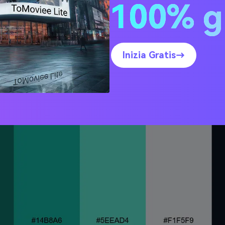
100% g
za di Laguna
Inizia Gratis→