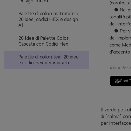
Design con AI
(corallo, 
● Nei proge
Palette di colori matrimonio:
tonalità p
20 idee, codici HEX e design
dell'interf
AI
● Per vali
dell'imple
20 Idee di Palette Colori
Cascata con Codici Hex
come Media
d'accento a
Palette di colori teal: 20 idee
e codici hex per ispirarti
Ask AI for
Chat
Il verde petrol
di “calma” con
per interfacce