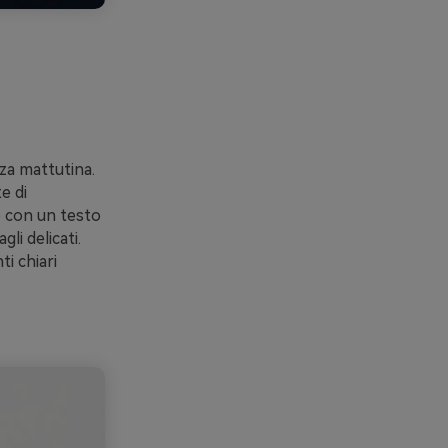
zza mattutina.
e di
e con un testo
li delicati.
ti chiari