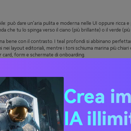
ibile: può dare un’aria pulita e moderna nelle UI oppure ricca e
a che tu lo spinga verso il ciano (più brillante) o il verde (pi
na bene con il contrasto. I teal profondi si abbinano perfett
i nei layout editoriali, mentre i toni schiuma marina più chiari
r card, form e schermate di onboarding.
l connette accenti caldi e freddi. Può sostenere sprazzi energe
senza risultare caotico, motivo per cui gli schemi colore teal
ti” anche con il minimo sforzo.
Crea i
20 idee di palette teal (co
IA illim
i HEX)