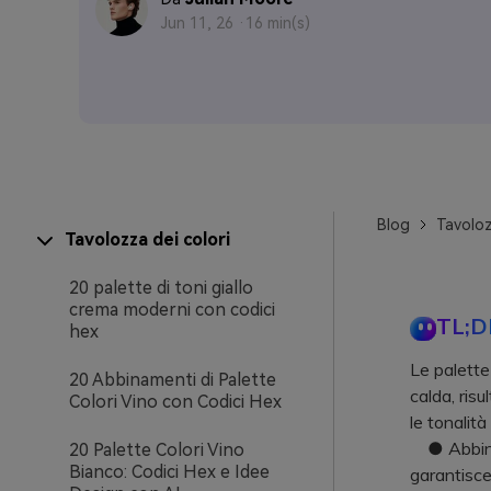
Jun 11, 26 ·
16 min(s)
Blog
Tavoloz
Tavolozza dei colori
20 palette di toni giallo
crema moderni con codici
TL;D
hex
Le palette
20 Abbinamenti di Palette
calda, ris
Colori Vino con Codici Hex
le tonalità
● Abbinare
20 Palette Colori Vino
Bianco: Codici Hex e Idee
garantisce