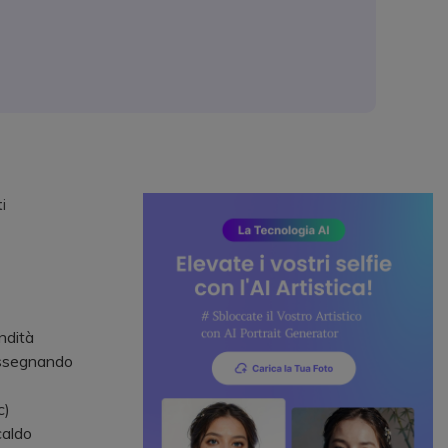
i
ndità
 assegnando
c)
caldo