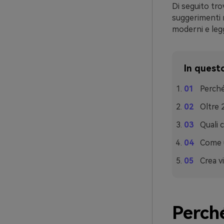
Di seguito tro
suggerimenti r
moderni e leggi
In questo
Perché
Oltre 
Quali 
Come u
Crea vi
Perché