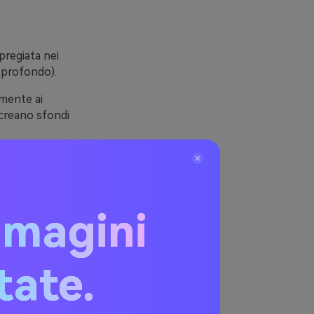
 pregiata nei
ù profondo).
amente ai
 creano sfondi
tici come
 sembrano
mmagini
n
itate.