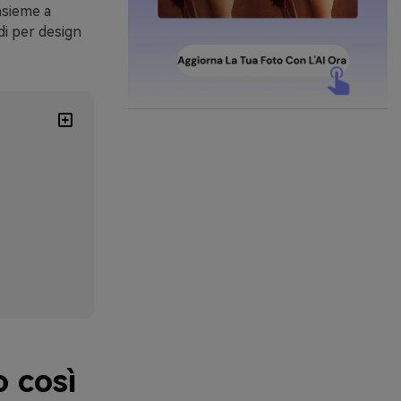
nsieme a
di per design
o così