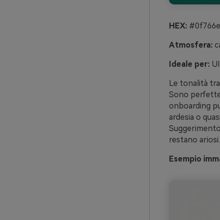
HEX:
#0f766e
Atmosfera:
ca
Ideale per:
UI
Le tonalità tr
Sono perfette 
onboarding pul
ardesia o quasi
Suggerimento: u
restano ariosi.
Esempio imma