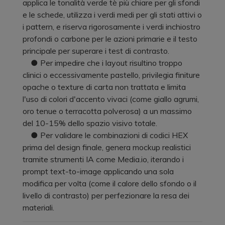
applica le tonalità verde tè più chiare per gli sfondi
e le schede, utilizza i verdi medi per gli stati attivi o
i pattern, e riserva rigorosamente i verdi inchiostro
profondi o carbone per le azioni primarie e il testo
principale per superare i test di contrasto.
● Per impedire che i layout risultino troppo
clinici o eccessivamente pastello, privilegia finiture
opache o texture di carta non trattata e limita
l'uso di colori d'accento vivaci (come giallo agrumi,
oro tenue o terracotta polverosa) a un massimo
del 10-15% dello spazio visivo totale.
● Per validare le combinazioni di codici HEX
prima del design finale, genera mockup realistici
tramite strumenti IA come Media.io, iterando i
prompt text-to-image applicando una sola
modifica per volta (come il calore dello sfondo o il
livello di contrasto) per perfezionare la resa dei
materiali.