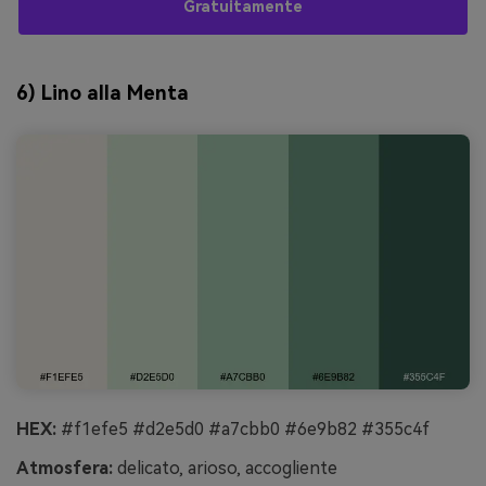
Gratuitamente
6) Lino alla Menta
HEX:
#f1efe5 #d2e5d0 #a7cbb0 #6e9b82 #355c4f
Atmosfera:
delicato, arioso, accogliente