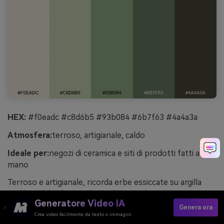
HEX:
#f0eadc #c8d6b5 #93b084 #6b7f63 #4a4a3a
Atmosfera:
terroso, artigianale, caldo
Ideale per:
negozi di ceramica e siti di prodotti fatti a
mano
Terroso e artigianale, ricorda erbe essiccate su argilla
scaldata dal sole. I verdi opachi si stagliano
Generatore Video IA
splendidamente sulla base beige per griglie prodotto,
Genera ora
Crea video facilmente da testo o immagini
cartellini prezzo e categorie. Aggiungi il grigio-verde