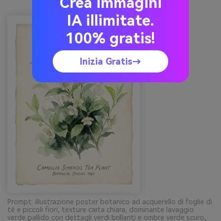
Crea immagini
IA illimitate.
100% gratis!
Inizia Gratis→
Prompt: illustrazione poster botanico ad acquerello di foglie di
tè e piccoli fiori, texture carta chiara, dominante lavaggio
verde pallido con dettagli verdi brillanti e ombre verde scuro,