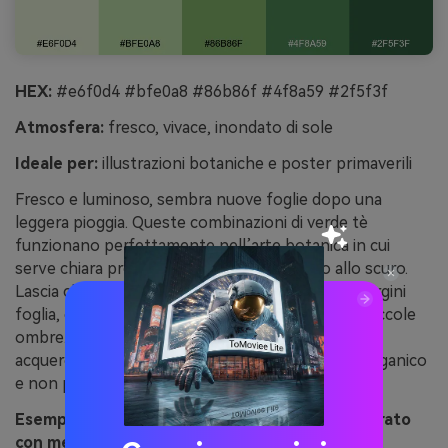
HEX:
#e6f0d4 #bfe0a8 #86b86f #4f8a59 #2f5f3f
Atmosfera:
fresco, vivace, inondato di sole
Ideale per:
illustrazioni botaniche e poster primaverili
Fresco e luminoso, sembra nuove foglie dopo una
leggera pioggia. Queste combinazioni di verde tè
funzionano perfettamente nell’arte botanica in cui
serve chiara progressione tonale dal chiaro allo scuro.
Lascia che il verde più brillante evidenzi steli e margini
foglia, e riserva quello più scuro per contorni o piccole
ombre. Consiglio: aggiungi grana sottile o texture
acquerello così la palette mantiene un aspetto organico
e non piatto.
Esempio immagine di giardino di tè verde generato
con media.io