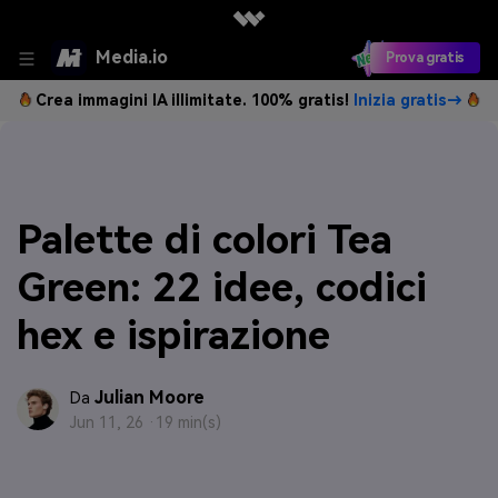
Media.io
Prova gratis
Crea immagini IA illimitate. 100% gratis!
Inizia gratis→
Palette di colori Tea
Green: 22 idee, codici
hex e ispirazione
Julian Moore
Da
Jun 11, 26 ·
19 min(s)