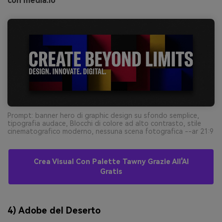
con media.io
Prompt: banner hero di graphic design su sfondo semplice,
tipografia audace, Blocchi di colore ad alto contrasto, stile
cinematografico moderno, nessuna scena fotografica --ar 21:9
Crea Visual Con Palette Tawny Grazie All'AI
Gratis
4) Adobe del Deserto