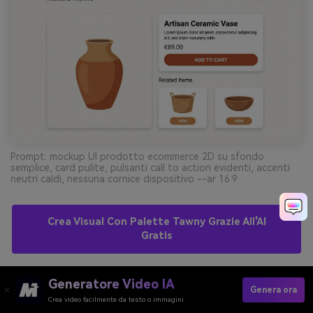
Prompt: mockup UI prodotto ecommerce 2D su sfondo
semplice, card pulite, pulsanti call to action evidenti, accenti
neutri caldi, nessuna cornice dispositivo --ar 16:9
Crea Visual Con Palette Tawny Grazie All'AI
Gratis
Generatore Video IA
11) UI Minimal Calda
Genera ora
Crea video facilmente da testo o immagini