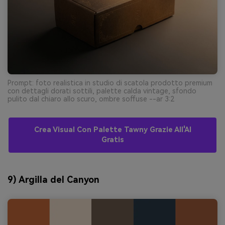
Prompt: foto realistica in studio di scatola prodotto premium
con dettagli dorati sottili, palette calda vintage, sfondo
pulito dal chiaro allo scuro, ombre soffuse --ar 3:2
Crea Visual Con Palette Tawny Grazie All'AI
Gratis
9) Argilla del Canyon