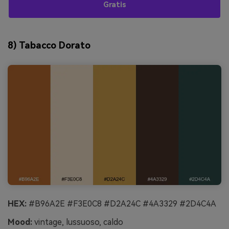
Gratis
8) Tabacco Dorato
HEX:
#B96A2E #F3E0C8 #D2A24C #4A3329 #2D4C4A
Mood:
vintage, lussuoso, caldo