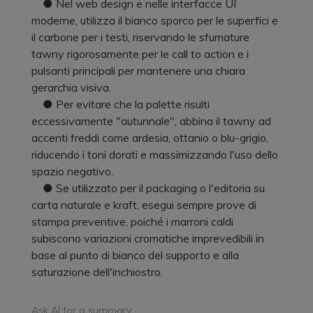
● Nel web design e nelle interfacce UI
moderne, utilizza il bianco sporco per le superfici e
il carbone per i testi, riservando le sfumature
tawny rigorosamente per le call to action e i
pulsanti principali per mantenere una chiara
gerarchia visiva.
● Per evitare che la palette risulti
eccessivamente "autunnale", abbina il tawny ad
accenti freddi come ardesia, ottanio o blu-grigio,
riducendo i toni dorati e massimizzando l'uso dello
spazio negativo.
● Se utilizzato per il packaging o l'editoria su
carta naturale e kraft, esegui sempre prove di
stampa preventive, poiché i marroni caldi
subiscono variazioni cromatiche imprevedibili in
base al punto di bianco del supporto e alla
saturazione dell'inchiostro.
Ask AI for a summary