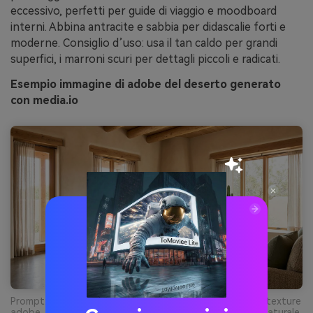
eccessivo, perfetti per guide di viaggio e moodboard
interni. Abbina antracite e sabbia per didascalie forti e
moderne. Consiglio d’uso: usa il tan caldo per grandi
superfici, i marroni scuri per dettagli piccoli e radicati.
Esempio immagine di adobe del deserto generato
con media.io
Prompt: foto realistica di un soggiorno southwest con texture
adobe, pareti neutre calde, accenti verdi delicati, luce naturale,