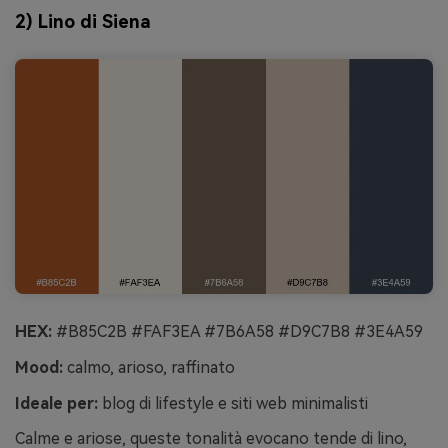
2) Lino di Siena
HEX:
#B85C2B #FAF3EA #7B6A58 #D9C7B8 #3E4A59
Mood:
calmo, arioso, raffinato
Ideale per:
blog di lifestyle e siti web minimalisti
Calme e ariose, queste tonalità evocano tende di lino,