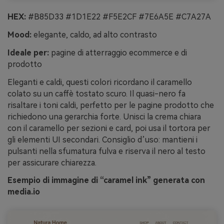
HEX:
#B85D33 #1D1E22 #F5E2CF #7E6A5E #C7A27A
Mood:
elegante, caldo, ad alto contrasto
Ideale per:
pagine di atterraggio ecommerce e di
prodotto
Eleganti e caldi, questi colori ricordano il caramello
colato su un caffè tostato scuro. Il quasi-nero fa
risaltare i toni caldi, perfetto per le pagine prodotto che
richiedono una gerarchia forte. Unisci la crema chiara
con il caramello per sezioni e card, poi usa il tortora per
gli elementi UI secondari. Consiglio d’uso: mantieni i
pulsanti nella sfumatura fulva e riserva il nero al testo
per assicurare chiarezza.
Esempio di immagine di “caramel ink” generata con
media.io