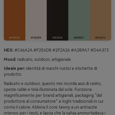
HEX:
#C46A2A #F2E6D8 #2F2A26 #A2B9A7 #D4A373
Mood:
radicato, outdoor, artigianale
Ideale per:
identità di marchi rustici e etichette di
prodotto
Radicato e outdoor, questo mix ricorda assi di cedro,
spezie calde e tela illuminata dal sole. Funziona
magnificamente per brand artigianali, packaging “dal
produttore al consumatore” e loghi tradizionali in cui
conta il calore. Abbina il core tawny a un antracite
intenso per i testi, e lascia che la salvia ammorbidisca i