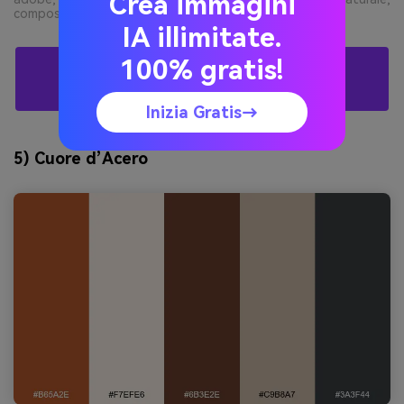
Crea immagini
composizione pulita --ar 16:9
IA illimitate.
100% gratis!
Crea Visual Con Palette Tawny Grazie All'AI
Gratis
Inizia Gratis→
5) Cuore d’Acero