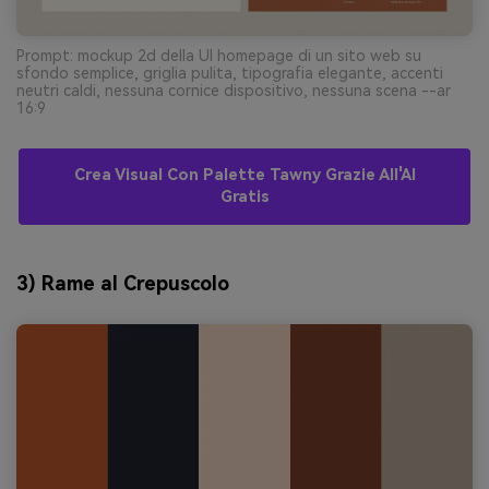
Prompt: mockup 2d della UI homepage di un sito web su
sfondo semplice, griglia pulita, tipografia elegante, accenti
neutri caldi, nessuna cornice dispositivo, nessuna scena --ar
16:9
Crea Visual Con Palette Tawny Grazie All'AI
Gratis
3) Rame al Crepuscolo