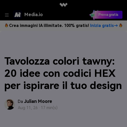
Media.io
Prova gratis
Crea immagini IA illimitate. 100% gratis!
Inizia gratis→
Tavolozza colori tawny:
20 idee con codici HEX
per ispirare il tuo design
Julian Moore
Da
Aug 11, 26 ·
17 min(s)