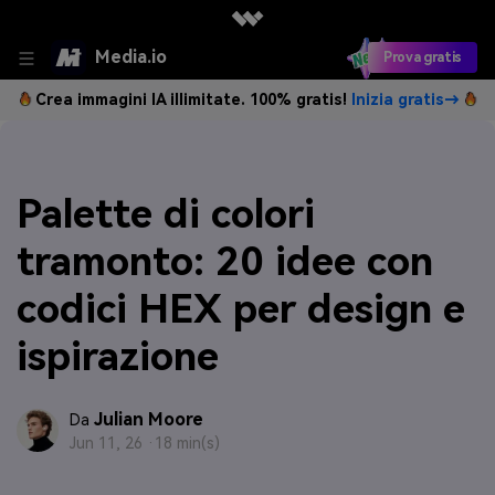
Media.io
Prova gratis
Crea immagini IA illimitate. 100% gratis!
Inizia gratis→
Palette di colori
tramonto: 20 idee con
codici HEX per design e
ispirazione
Julian Moore
Da
Jun 11, 26 ·
18 min(s)