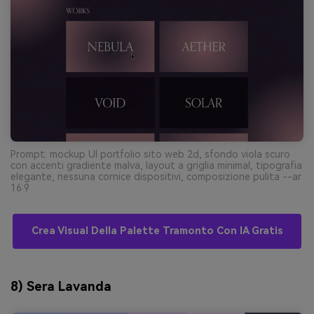
Prompt: mockup UI portfolio sito web 2d, sfondo viola scuro
con accenti gradiente malva, layout a griglia minimal, tipografia
elegante, nessuna cornice dispositivi, composizione pulita --ar
16:9
Crea Visual Della Palette Tramonto Con IA Gratis
8) Sera Lavanda