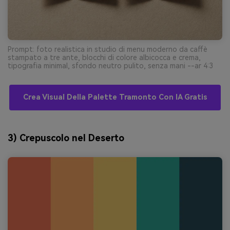
Prompt: foto realistica in studio di menu moderno da caffè
stampato a tre ante, blocchi di colore albicocca e crema,
tipografia minimal, sfondo neutro pulito, senza mani --ar 4:3
Crea Visual Della Palette Tramonto Con IA Gratis
3) Crepuscolo nel Deserto