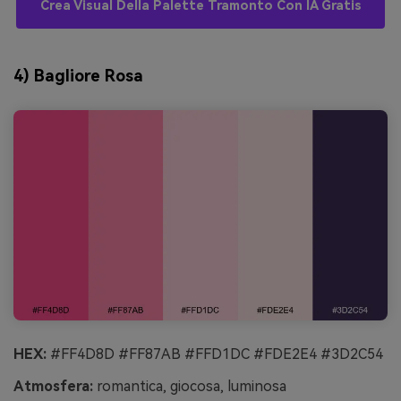
Crea Visual Della Palette Tramonto Con IA Gratis
4) Bagliore Rosa
HEX:
#FF4D8D #FF87AB #FFD1DC #FDE2E4 #3D2C54
Atmosfera:
romantica, giocosa, luminosa