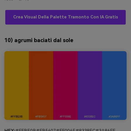
Crea Visual Della Palette Tramonto Con IA Gratis
10) agrumi baciati dal sole
HEX:
#FFBE0B#FB5607#FF006E#8338EC#3A86FF