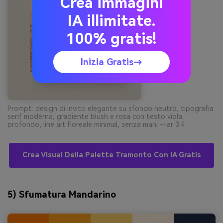
Crea immagini
IA illimitate.
100% gratis!
Inizia Gratis→
Prompt: design di invito elegante su sfondo neutro, tipografia
serif moderna, gradiente blush e rosa con testo viola
profondo, line art floreale minimal, senza mani --ar 3:4
Crea Visual Della Palette Tramonto Con IA Gratis
5) Sfumatura Mandarino