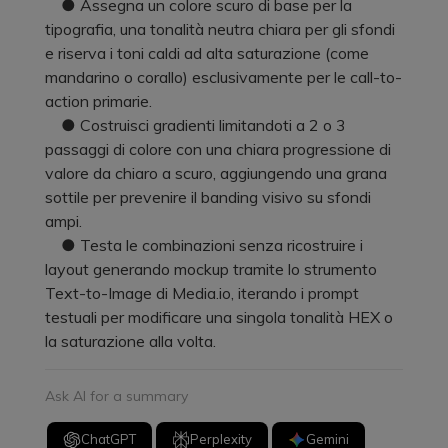
● Assegna un colore scuro di base per la
tipografia, una tonalità neutra chiara per gli sfondi
e riserva i toni caldi ad alta saturazione (come
mandarino o corallo) esclusivamente per le call-to-
action primarie.
● Costruisci gradienti limitandoti a 2 o 3
passaggi di colore con una chiara progressione di
valore da chiaro a scuro, aggiungendo una grana
sottile per prevenire il banding visivo su sfondi
ampi.
● Testa le combinazioni senza ricostruire i
layout generando mockup tramite lo strumento
Text-to-Image di Media.io, iterando i prompt
testuali per modificare una singola tonalità HEX o
la saturazione alla volta.
Ask AI for a summary
ChatGPT
Perplexity
Gemini