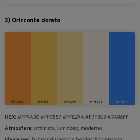
2) Orizzonte dorato
HEX:
#FF9A3C #FFC857 #FFE29A #F7F3E3 #3A86FF
Atmosfera:
ottimista, luminoso, moderno
Ideale per:
banner di viaggio e header di campagne