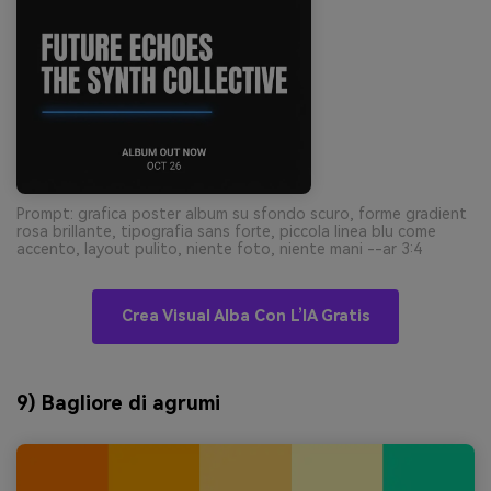
Prompt: grafica poster album su sfondo scuro, forme gradient
rosa brillante, tipografia sans forte, piccola linea blu come
accento, layout pulito, niente foto, niente mani --ar 3:4
Crea Visual Alba Con L’IA Gratis
9) Bagliore di agrumi