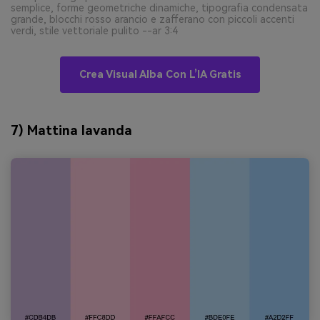
semplice, forme geometriche dinamiche, tipografia condensata
grande, blocchi rosso arancio e zafferano con piccoli accenti
verdi, stile vettoriale pulito --ar 3:4
Crea Visual Alba Con L’IA Gratis
7) Mattina lavanda