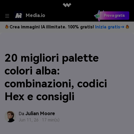
Media.io
Prova gratis
Crea immagini IA illimitate. 100% gratis!
Inizia gratis→
20 migliori palette
colori alba:
combinazioni, codici
Hex e consigli
Julian Moore
Da
Jun 11, 26 ·
17 min(s)