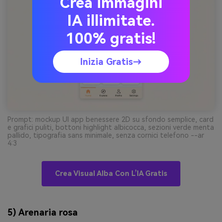
Crea immagini
IA illimitate.
100% gratis!
Inizia Gratis→
Prompt: mockup UI app benessere 2D su sfondo semplice, card
e grafici puliti, bottoni highlight albicocca, sezioni verde menta
pallido, tipografia sans minimale, senza cornici telefono --ar
4:3
Crea Visual Alba Con L’IA Gratis
5) Arenaria rosa