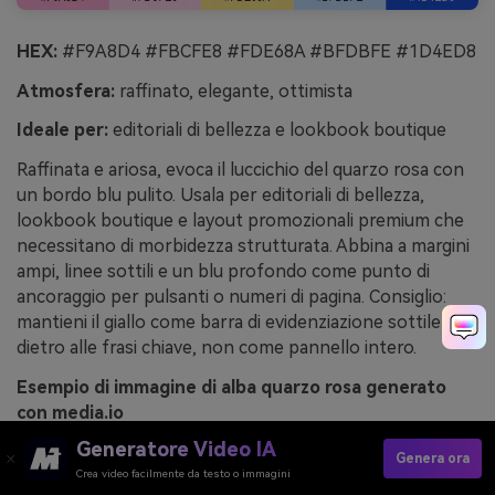
HEX:
#F9A8D4 #FBCFE8 #FDE68A #BFDBFE #1D4ED8
Atmosfera:
raffinato, elegante, ottimista
Ideale per:
editoriali di bellezza e lookbook boutique
Raffinata e ariosa, evoca il luccichio del quarzo rosa con
un bordo blu pulito. Usala per editoriali di bellezza,
lookbook boutique e layout promozionali premium che
necessitano di morbidezza strutturata. Abbina a margini
ampi, linee sottili e un blu profondo come punto di
ancoraggio per pulsanti o numeri di pagina. Consiglio:
mantieni il giallo come barra di evidenziazione sottile
dietro alle frasi chiave, non come pannello intero.
Esempio di immagine di alba quarzo rosa generato
con media.io
Generatore Video IA
Genera ora
Crea video facilmente da testo o immagini