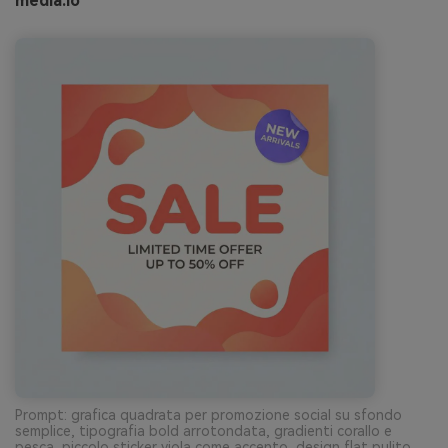
media.io
Prompt: grafica quadrata per promozione social su sfondo
semplice, tipografia bold arrotondata, gradienti corallo e
pesca, piccolo sticker viola come accento, design flat pulito,