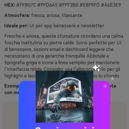
HEX:
#FFB07C #FFD6A5 #FFF3B0 #E8F9FD #A6E3E9
Atmosfera:
fresca, ariosa, rilassante
Ideale per:
UI per app benessere e newsletter
Fresche e ariose, queste sfumature ricordano una calma
foschia mattutina su pietre calde. Sono perfette per UI
di benessere, sezioni email e dashboard leggere che
necessitano di una gerarchia tranquilla. Abbinale a
tipografia grigia e icone a linea semplici per mantenere
l’interfaccia nitida. Consiglio: usa l’albicocca solo per gli
highlight e lascia che i verdi freddi riempiano lo sfondo.
Esempio immagine di nebbia di albicocca generata
con media.io