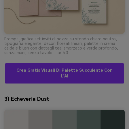
Prompt: grafica set inviti di nozze su sfondo chiaro neutro,
tipografia elegante, decori floreali lineari, palette in crema
calda e blush con dettagli teal smorzato e verde profondo,
senza mani, senza tavolo --ar 4:3
Crea Gratis Visuali Di Palette Succulente Con
L’AI
3) Echeveria Dust