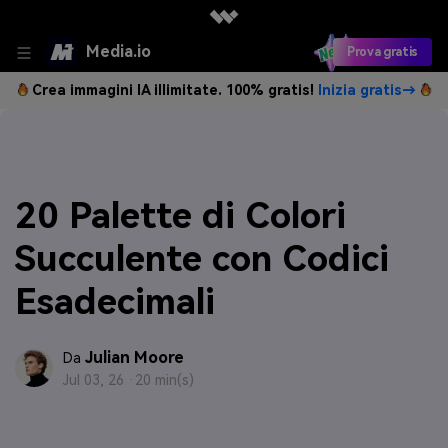
Media.io
Prova gratis
Crea immagini IA illimitate. 100% gratis!
Inizia gratis→
20 Palette di Colori
Succulente con Codici
Esadecimali
Julian Moore
Da
Jul 03, 26 ·
20 min(s)