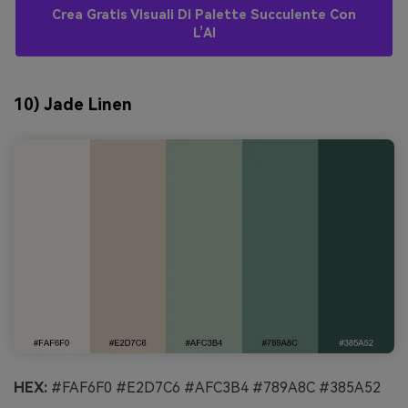
Crea Gratis Visuali Di Palette Succulente Con
L’AI
10) Jade Linen
HEX:
#FAF6F0 #E2D7C6 #AFC3B4 #789A8C #385A52