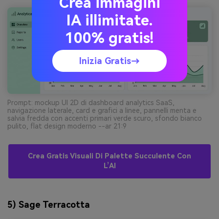
Crea immagini
IA illimitate.
100% gratis!
Inizia Gratis→
Prompt: mockup UI 2D di dashboard analytics SaaS,
navigazione laterale, card e grafici a linee, pannelli menta e
salvia fredda con accenti primari verde scuro, sfondo bianco
pulito, flat design moderno --ar 21:9
Crea Gratis Visuali Di Palette Succulente Con
L’AI
5) Sage Terracotta