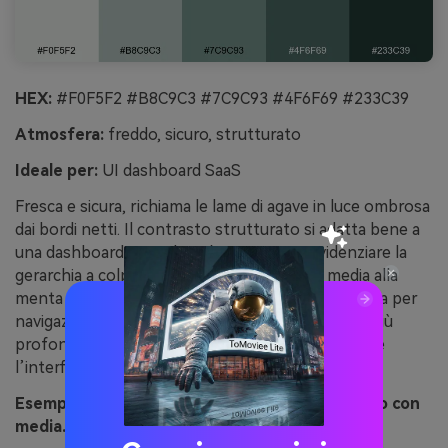
HEX:
#F0F5F2 #B8C9C3 #7C9C93 #4F6F69 #233C39
Atmosfera:
freddo, sicuro, strutturato
Ideale per:
UI dashboard SaaS
Fresca e sicura, richiama le lame di agave in luce ombrosa
dai bordi netti. Il contrasto strutturato si adatta bene a
una dashboard SaaS dove è importante evidenziare la
gerarchia a colpo d’occhio. Abbina la salvia media alla
menta chiara per i pannelli, usa la tonalità più scura per
navigazione e grafici. Consiglio: riserva la nuance più
profonda per gli elementi attivi così da mantenere
l’interfaccia calma.
Esempio di immagine di agave shadow generato con
media.io