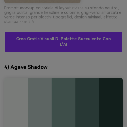
Prompt: mockup editoriale di layout rivista su sfondo neutro,
griglia pulita, grande headline e colonne, grigi-verdi smorzati e
verde intenso per blocchi tipografici, design minimal, effetto
stampa --ar 3:4
Crea Gratis Visuali Di Palette Succulente Con
L’AI
4) Agave Shadow