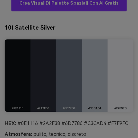
Crea Visual Di Palette Spaziali Con AI Gratis
10) Satellite Silver
HEX:
#0E1116 #2A2F38 #6D7786 #C3CAD4 #F7F9FC
Atmosfera:
pulito, tecnico, discreto