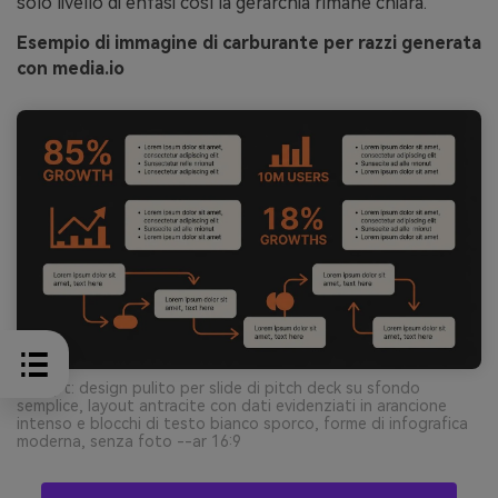
solo livello di enfasi così la gerarchia rimane chiara.
Esempio di immagine di carburante per razzi generata
con media.io
Prompt: design pulito per slide di pitch deck su sfondo
semplice, layout antracite con dati evidenziati in arancione
intenso e blocchi di testo bianco sporco, forme di infografica
moderna, senza foto --ar 16:9