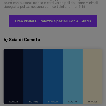
scuro con pulsanti menta e card verde pallido, icone minimali,
tipografia pulita, nessuna cornice telefono --ar 9:16
Crea Visual Di Palette Spaziali Con AI Gratis
6) Scia di Cometa