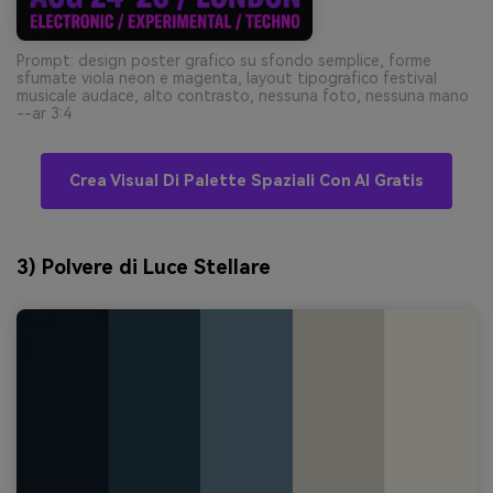
Prompt: design poster grafico su sfondo semplice, forme
sfumate viola neon e magenta, layout tipografico festival
musicale audace, alto contrasto, nessuna foto, nessuna mano
--ar 3:4
Crea Visual Di Palette Spaziali Con AI Gratis
3) Polvere di Luce Stellare