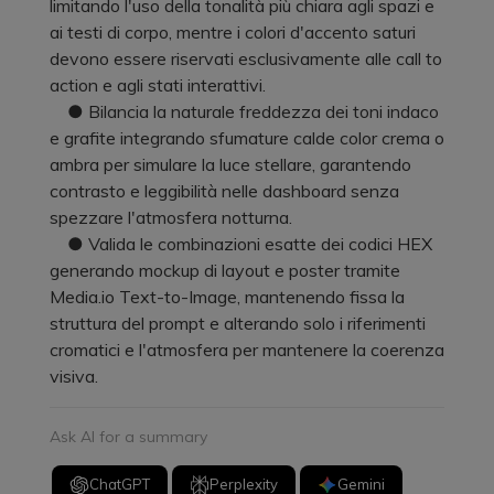
limitando l'uso della tonalità più chiara agli spazi e
ai testi di corpo, mentre i colori d'accento saturi
devono essere riservati esclusivamente alle call to
action e agli stati interattivi.
● Bilancia la naturale freddezza dei toni indaco
e grafite integrando sfumature calde color crema o
ambra per simulare la luce stellare, garantendo
contrasto e leggibilità nelle dashboard senza
spezzare l'atmosfera notturna.
● Valida le combinazioni esatte dei codici HEX
generando mockup di layout e poster tramite
Media.io Text-to-Image, mantenendo fissa la
struttura del prompt e alterando solo i riferimenti
cromatici e l'atmosfera per mantenere la coerenza
visiva.
Ask AI for a summary
ChatGPT
Perplexity
Gemini