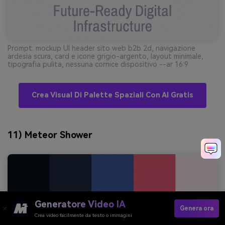
Prompt: mockup UI header sito web b2b 2d, navigazione
ardesia scura, card e icone grigio-argento, layout minimale,
tipografia pulita, nessuna cornice dispositivo --ar 16:9
Crea Visual Di Palette Spaziali Con AI Gratis
11) Meteor Shower
Generatore Video IA
Genera ora
Crea video facilmente da testo o immagini