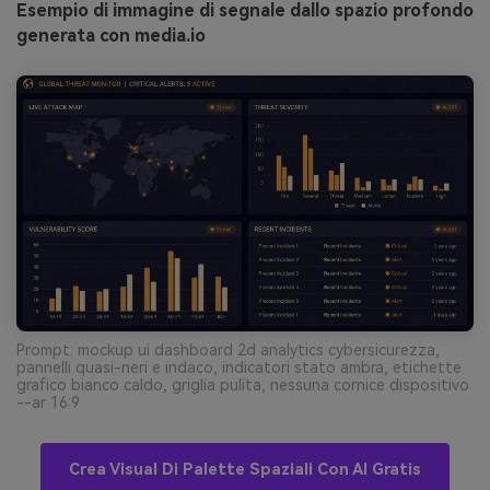
Esempio di immagine di segnale dallo spazio profondo
generata con media.io
Prompt: mockup ui dashboard 2d analytics cybersicurezza,
pannelli quasi-neri e indaco, indicatori stato ambra, etichette
grafico bianco caldo, griglia pulita, nessuna cornice dispositivo
--ar 16:9
Crea Visual Di Palette Spaziali Con AI Gratis