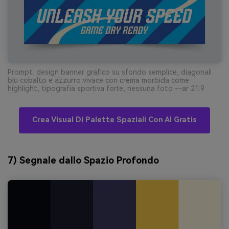
Prompt: design banner grafico su sfondo semplice, diagonali
blu cobalto e azzurro vivace con crema morbida come
highlight, tipografia sportiva forte, nessuna foto --ar 21:9
Crea Visual Di Palette Spaziali Con AI Gratis
7) Segnale dallo Spazio Profondo