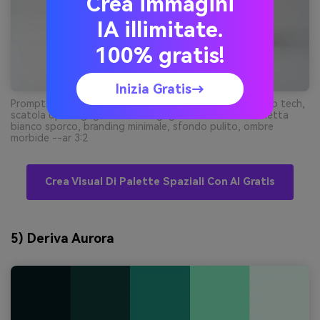
Crea immagini
IA illimitate.
100% gratis!
Inizia Gratis→
Prompt: scatto studio realistico di packaging accessorio tech,
scatola opaca grigio antracite/grigio con accenti etichetta
bianco sporco, branding minimale, sfondo pulito, ombre
morbide --ar 3:2
Crea Visual Di Palette Spaziali Con AI Gratis
5) Deriva Aurora