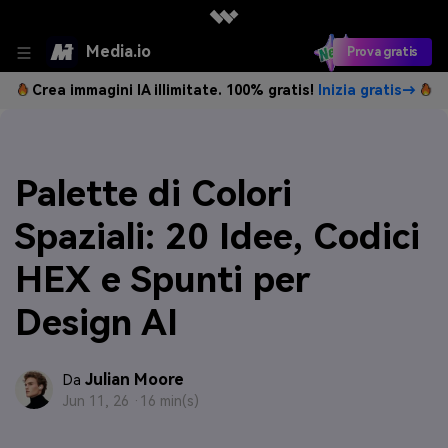
Media.io
Prova gratis
Crea immagini IA illimitate. 100% gratis!
Inizia gratis→
Palette di Colori
Spaziali: 20 Idee, Codici
HEX e Spunti per
Design AI
Julian Moore
Da
Jun 11, 26 ·
16 min(s)