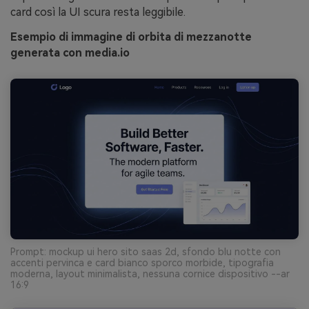
card così la UI scura resta leggibile.
Esempio di immagine di orbita di mezzanotte
generata con media.io
Prompt: mockup ui hero sito saas 2d, sfondo blu notte con
accenti pervinca e card bianco sporco morbide, tipografia
moderna, layout minimalista, nessuna cornice dispositivo --ar
16:9