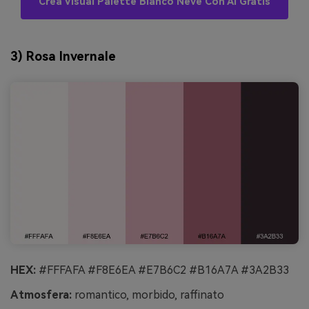
Crea Visual Palette Bianco Neve Con AI Gratis
3) Rosa Invernale
HEX:
#FFFAFA #F8E6EA #E7B6C2 #B16A7A #3A2B33
Atmosfera:
romantico, morbido, raffinato