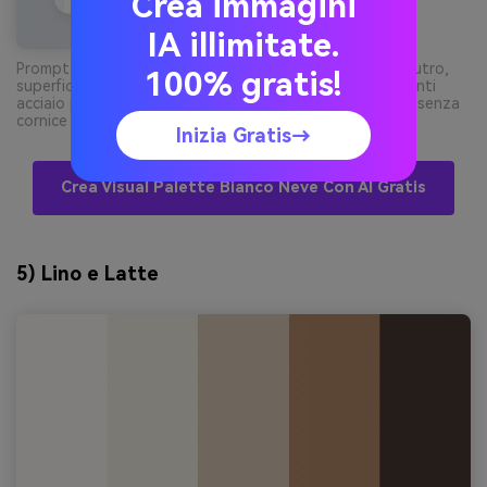
Crea immagini
IA illimitate.
Prompt: mockup UI app mobile finance 2d su sfondo neutro,
100% gratis!
superfici dominanti bianco neve e grigio chiaro con accenti
acciaio per grafici e bottoni, tipografia moderna pulita, senza
cornice telefono --ar 9:16
Inizia Gratis→
Crea Visual Palette Bianco Neve Con AI Gratis
5) Lino e Latte