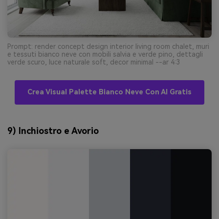
Prompt: render concept design interior living room chalet, muri
e tessuti bianco neve con mobili salvia e verde pino, dettagli
verde scuro, luce naturale soft, decor minimal --ar 4:3
Crea Visual Palette Bianco Neve Con AI Gratis
9) Inchiostro e Avorio