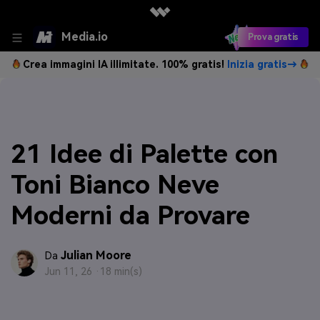
Media.io
Prova gratis
Crea immagini IA illimitate. 100% gratis!
Inizia gratis→
21 Idee di Palette con
Toni Bianco Neve
Moderni da Provare
Julian Moore
Da
Jun 11, 26 ·
18 min(s)