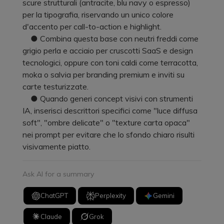
scure strutturali (antracite, blu navy o espresso)
per la tipografia, riservando un unico colore
d'accento per call-to-action e highlight.
● Combina questa base con neutri freddi come
grigio perla e acciaio per cruscotti SaaS e design
tecnologici, oppure con toni caldi come terracotta,
moka o salvia per branding premium e inviti su
carte testurizzate.
● Quando generi concept visivi con strumenti
IA, inserisci descrittori specifici come "luce diffusa
soft", "ombre delicate" o "texture carta opaca"
nei prompt per evitare che lo sfondo chiaro risulti
visivamente piatto.
Ask AI for a summary
ChatGPT
Perplexity
Gemini
Claude
Grok