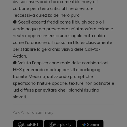
divisori, riservando toni come il blu navy o il
carbone per i testi critici al fine di evitare
l'eccessiva durezza del nero puro.
● Scegli accenti freddi come il blu ghiaccio o il
verde acqua per preservare un'atmosfera calma e
neutra, oppure inserisci una singola nota calda
come l'arancione o il rosso mirtillo esclusivamente
per stabilire la gerarchia visiva delle Call-to-
Action.
● Valuta l'applicazione reale delle combinazioni
HEX generando mockup per UI o packaging
tramite Media.io, utilizzando prompt che
specificano finiture opache, texture non patinate e
luci diffuse per evitare che i bianchi risultino
slavati.
Ask AI for a summary
ChatGPT
Perplexity
Gemini