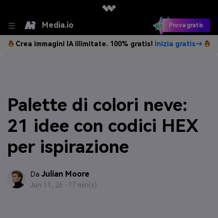
Media.io
Prova gratis
Crea immagini IA illimitate. 100% gratis!
Inizia gratis→
Palette di colori neve:
21 idee con codici HEX
per ispirazione
Julian Moore
Da
Jun 11, 26 ·
17 min(s)