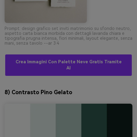
Prompt: design grafico set inviti matrimonio su sfondo neutro,
aspetto carta bianca morbida con dettagli lavanda chiara e
tipografia prugna intensa, fiori minimali, layout elegante, senza
mani, senza tavolo --ar 3:4
Crea Immagini Con Palette Neve Gratis Tramite
AI
8) Contrasto Pino Gelato