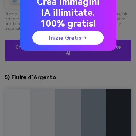
Crea immagini
IA illimitate.
Prompt: UI screens 2d app meditazione su sfondo neutro, blu
cipria morbidi e pannelli quasi bianchi, gradienti delicati, card
100% gratis!
arrotondate, tipografia calma, testo ardesia, senza frame
dispositivo --ar 9:16
Inizia Gratis→
Crea Immagini Con Palette Neve Gratis Tramite
AI
5) Fluire d’Argento