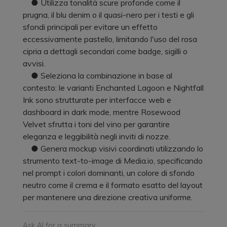
● Utilizza tonalità scure profonde come il
prugna, il blu denim o il quasi-nero per i testi e gli
sfondi principali per evitare un effetto
eccessivamente pastello, limitando l'uso del rosa
cipria a dettagli secondari come badge, sigilli o
avvisi.
● Seleziona la combinazione in base al
contesto: le varianti Enchanted Lagoon e Nightfall
Ink sono strutturate per interfacce web e
dashboard in dark mode, mentre Rosewood
Velvet sfrutta i toni del vino per garantire
eleganza e leggibilità negli inviti di nozze.
● Genera mockup visivi coordinati utilizzando lo
strumento text-to-image di Media.io, specificando
nel prompt i colori dominanti, un colore di sfondo
neutro come il crema e il formato esatto del layout
per mantenere una direzione creativa uniforme.
Ask AI for a summary