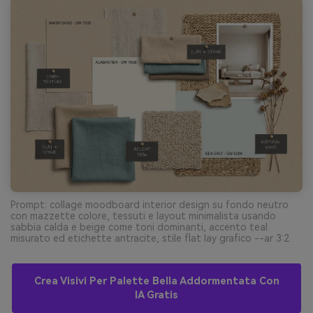
Prompt: collage moodboard interior design su fondo neutro
con mazzette colore, tessuti e layout minimalista usando
sabbia calda e beige come toni dominanti, accento teal
misurato ed etichette antracite, stile flat lay grafico --ar 3:2
Crea Visivi Per Palette Bella Addormentata Con
IA Gratis