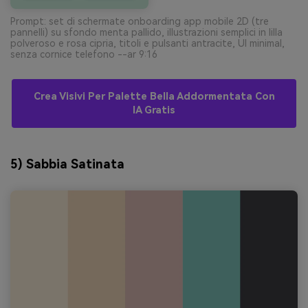
Prompt: set di schermate onboarding app mobile 2D (tre
pannelli) su sfondo menta pallido, illustrazioni semplici in lilla
polveroso e rosa cipria, titoli e pulsanti antracite, UI minimal,
senza cornice telefono --ar 9:16
Crea Visivi Per Palette Bella Addormentata Con
IA Gratis
5) Sabbia Satinata