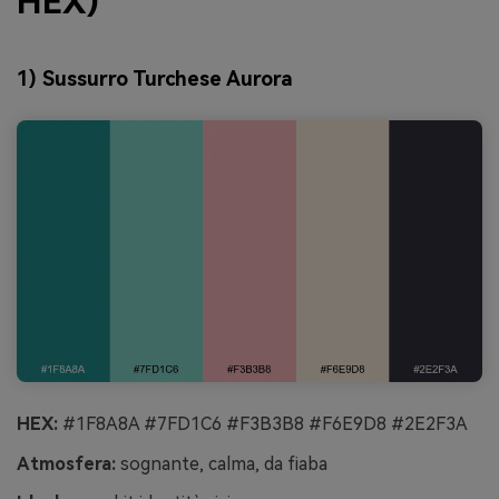
HEX)
1) Sussurro Turchese Aurora
HEX:
#1F8A8A #7FD1C6 #F3B3B8 #F6E9D8 #2E2F3A
Atmosfera:
sognante, calma, da fiaba