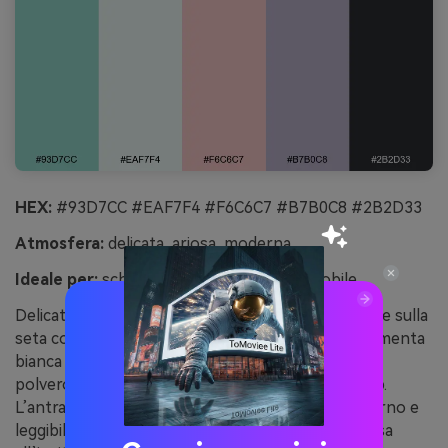
HEX:
#93D7CC #EAF7F4 #F6C6C7 #B7B0C8 #2B2D33
Atmosfera:
delicata, ariosa, moderna
Ideale per:
schermate onboarding app mobile
Delicati e ariosi, questi colori evocano la luce lunare sulla
seta con una fresca brezza di menta. Usa la quasi menta
bianca come tela di fondo, quindi sovrapponi lilla
polverosi e rosa cipria per i passaggi step-by-step.
L’antracite profondo dona ai titoli un tocco moderno e
leggibile. Mantieni i gradienti discreti e riserva il rosa