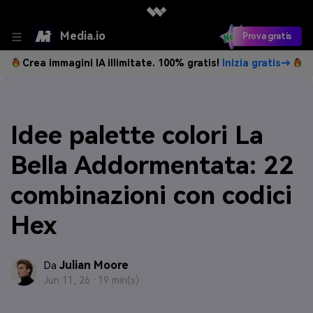
Media.io
Prova gratis
Crea immagini IA illimitate. 100% gratis!
Inizia gratis→
Idee palette colori La
Bella Addormentata: 22
combinazioni con codici
Hex
Julian Moore
Da
Jun 11, 26 ·
19 min(s)