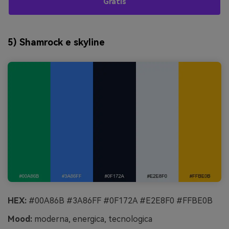
Gratis
5) Shamrock e skyline
HEX:
#00A86B #3A86FF #0F172A #E2E8F0 #FFBE0B
Mood:
moderna, energica, tecnologica