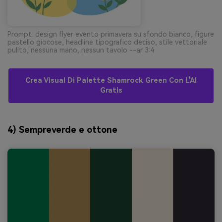
Prompt: design flyer evento primavera su sfondo bianco, figure
pastello giocose, headline tipografico deciso, stile vettoriale
pulito, nessuna mano, nessun tavolo --ar 3:4
Crea Visual Di Palette Shamrock Green Con L'AI
Gratis
4) Sempreverde e ottone