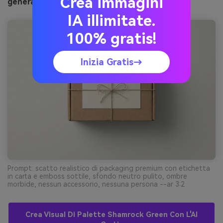
Crea immagini
generato con media.io
IA illimitate.
100% gratis!
Inizia Gratis→
Prompt: scatto realistico di packaging premium con etichetta
in carta e emboss sottile, sfondo neutro pulito, ombre
morbide, nessun accessorio, nessuna persona --ar 3:2
Crea Visual Di Palette Shamrock Green Con L'AI