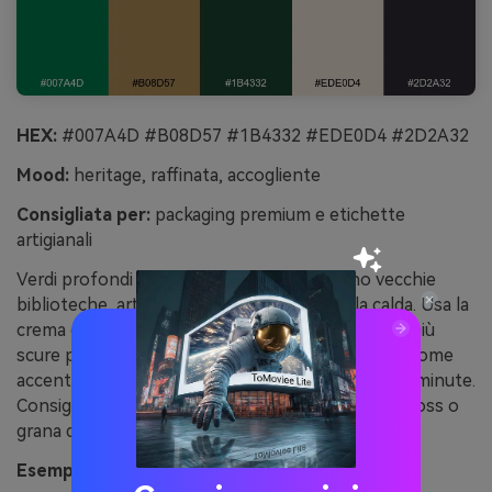
HEX:
#007A4D #B08D57 #1B4332 #EDE0D4 #2D2A32
Mood:
heritage, raffinata, accogliente
Consigliata per:
packaging premium e etichette
artigianali
Verdi profondi con tonalità ottone evocano vecchie
biblioteche, articoli in pelle e luce di candela calda. Usa la
crema come base etichetta, lasciando le tonalità più
scure per tipografia e bordi. L’ottone è perfetto come
accento laminato per sigilli, monogrammi e icone minute.
Consiglio: evita i gradienti e affidati a texture, emboss o
grana delicata.
Esempio immagine di sempreverde e ottone