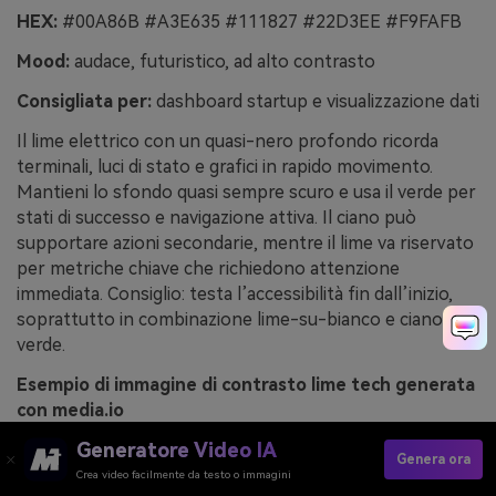
HEX:
#00A86B #A3E635 #111827 #22D3EE #F9FAFB
Mood:
audace, futuristico, ad alto contrasto
Consigliata per:
dashboard startup e visualizzazione dati
Il lime elettrico con un quasi-nero profondo ricorda
terminali, luci di stato e grafici in rapido movimento.
Mantieni lo sfondo quasi sempre scuro e usa il verde per
stati di successo e navigazione attiva. Il ciano può
supportare azioni secondarie, mentre il lime va riservato
per metriche chiave che richiedono attenzione
immediata. Consiglio: testa l’accessibilità fin dall’inizio,
soprattutto in combinazione lime-su-bianco e ciano-su-
verde.
Esempio di immagine di contrasto lime tech generata
con media.io
Generatore Video IA
Genera ora
Crea video facilmente da testo o immagini