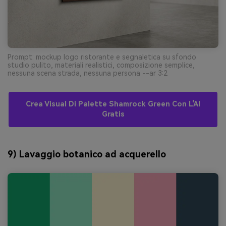
Prompt: mockup logo ristorante e segnaletica su sfondo
studio pulito, materiali realistici, composizione semplice,
nessuna scena strada, nessuna persona --ar 3:2
Crea Visual Di Palette Shamrock Green Con L'AI
Gratis
9) Lavaggio botanico ad acquerello