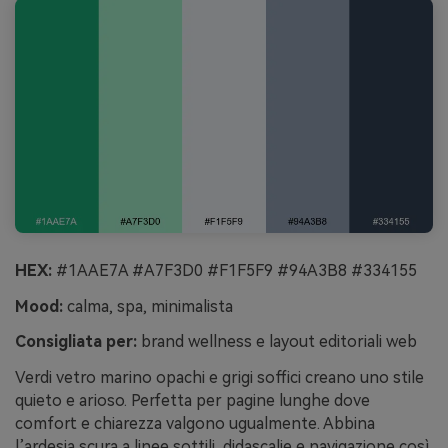
HEX:
#1AAE7A #A7F3D0 #F1F5F9 #94A3B8 #334155
Mood:
calma, spa, minimalista
Consigliata per:
brand wellness e layout editoriali web
Verdi vetro marino opachi e grigi soffici creano uno stile
quieto e arioso. Perfetta per pagine lunghe dove
comfort e chiarezza valgono ugualmente. Abbina
l’ardesia scura a linee sottili, didascalie e navigazione così