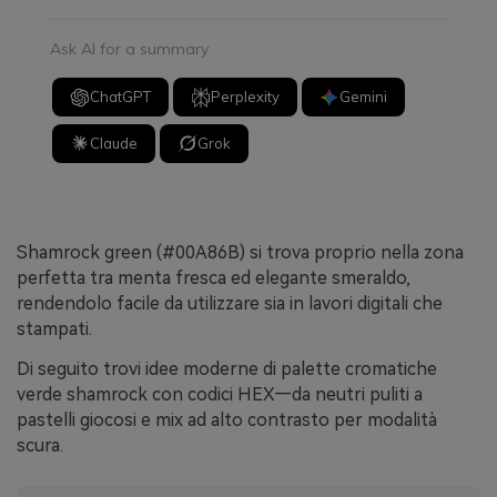
Ask AI for a summary
ChatGPT
Perplexity
Gemini
Claude
Grok
Shamrock green (#00A86B) si trova proprio nella zona
perfetta tra menta fresca ed elegante smeraldo,
rendendolo facile da utilizzare sia in lavori digitali che
stampati.
Di seguito trovi idee moderne di palette cromatiche
verde shamrock con codici HEX—da neutri puliti a
pastelli giocosi e mix ad alto contrasto per modalità
scura.