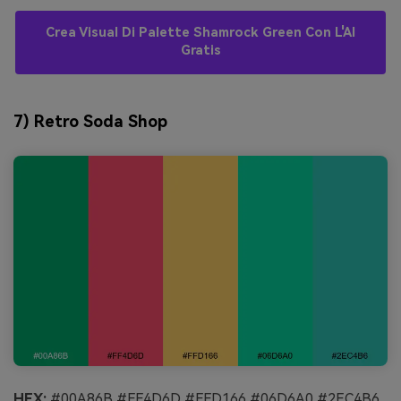
Crea Visual Di Palette Shamrock Green Con L'AI
Gratis
7) Retro Soda Shop
HEX:
#00A86B #FF4D6D #FFD166 #06D6A0 #2EC4B6