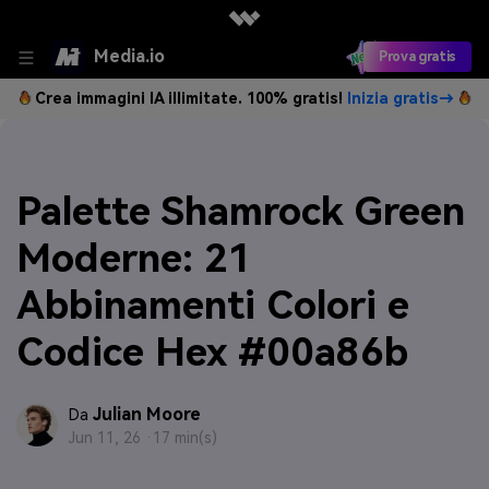
Media.io
Prova gratis
Crea immagini IA illimitate. 100% gratis!
Inizia gratis→
Palette Shamrock Green
Moderne: 21
Abbinamenti Colori e
Codice Hex #00a86b
Julian Moore
Da
Jun 11, 26 ·
17 min(s)