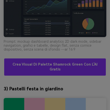
Prompt: mockup dashboard analytics 2D dark mode, sidebar
navigation, grafici e tabelle, design flat, senza cornice
dispositivo, senza scena di sfondo --ar 16:9
Crea Visual Di Palette Shamrock Green Con L'AI
Gratis
3) Pastelli festa in giardino